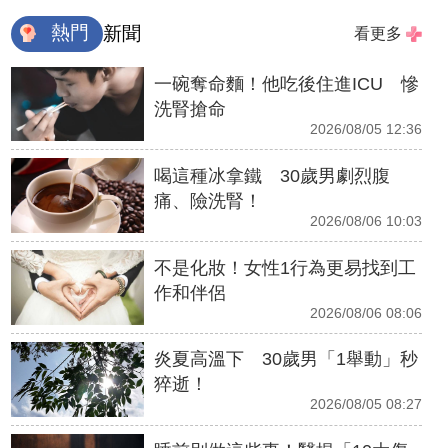
熱門
新聞
看更多
一碗奪命麵！他吃後住進ICU 慘
洗腎搶命
2026/08/05 12:36
喝這種冰拿鐵 30歲男劇烈腹
痛、險洗腎！
2026/08/06 10:03
不是化妝！女性1行為更易找到工
作和伴侶
2026/08/06 08:06
炎夏高溫下 30歲男「1舉動」秒
猝逝！
2026/08/05 08:27