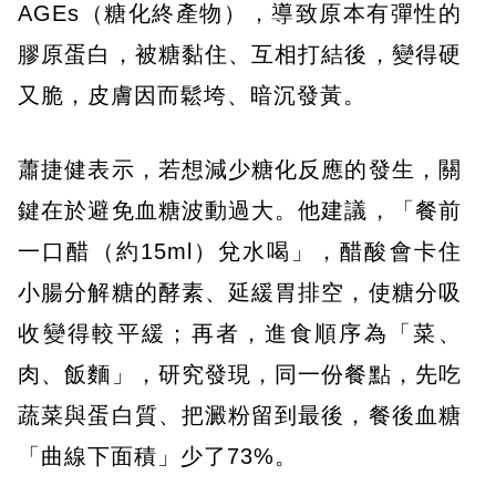
AGEs（糖化終產物），導致原本有彈性的
膠原蛋白，被糖黏住、互相打結後，變得硬
又脆，皮膚因而鬆垮、暗沉發黃。
蕭捷健表示，若想減少糖化反應的發生，關
鍵在於避免血糖波動過大。他建議，「餐前
一口醋（約15ml）兌水喝」，醋酸會卡住
小腸分解糖的酵素、延緩胃排空，使糖分吸
收變得較平緩；再者，進食順序為「菜、
肉、飯麵」，研究發現，同一份餐點，先吃
蔬菜與蛋白質、把澱粉留到最後，餐後血糖
「曲線下面積」少了73%。