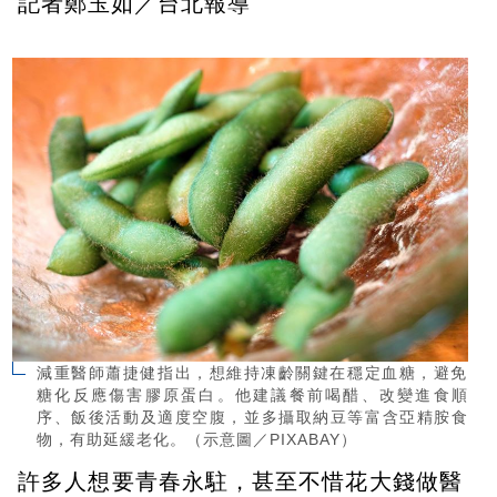
記者鄭玉如／台北報導
減重醫師蕭捷健指出，想維持凍齡關鍵在穩定血糖，避免
糖化反應傷害膠原蛋白。他建議餐前喝醋、改變進食順
序、飯後活動及適度空腹，並多攝取納豆等富含亞精胺食
物，有助延緩老化。（示意圖／PIXABAY）
許多人想要青春永駐，甚至不惜花大錢做醫