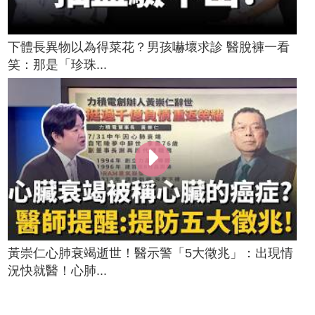
下體長異物以為得菜花？男孩嚇壞求診 醫脫褲一看
笑：那是「珍珠...
黃崇仁心肺衰竭逝世！醫示警「5大徵兆」：出現情
況快就醫！心肺...