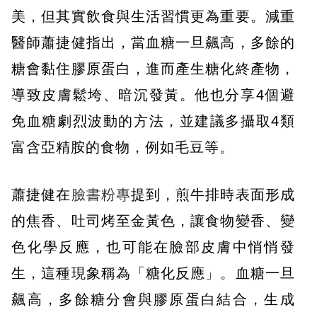
美，但其實飲食與生活習慣更為重要。減重
醫師蕭捷健指出，當血糖一旦飆高，多餘的
糖會黏住膠原蛋白，進而產生糖化終產物，
導致皮膚鬆垮、暗沉發黃。他也分享4個避
免血糖劇烈波動的方法，並建議多攝取4類
富含亞精胺的食物，例如毛豆等。
蕭捷健在
臉書粉專
提到，煎牛排時表面形成
的焦香、吐司烤至金黃色，讓食物變香、變
色化學反應，也可能在臉部皮膚中悄悄發
生，這種現象稱為「糖化反應」。血糖一旦
飆高，多餘糖分會與膠原蛋白結合，生成