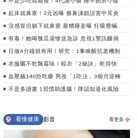
不是少吃就能瘦！4代謝小偷 睡不飽胖小腹
起床就鼻塞！3元凶曝 擤鼻涕錯誤害中耳炎
沒感冒但躺下就鼻塞 最糟睡姿曝 狂吸塵蟎
有毒！她喝瓠瓜湯慘送急診 忽視1警訊釀禍
日做4分鐘就有用！研究：1事喚醒抗老機制
衣服曬不乾飄霉味！晾衣「2秘訣」乾得快
血壓飆140拒吃藥 男改「1吃法」3個月逆轉
不是多讀書 1習慣助護腦！降認知退化風險
看懂健康
影音
看更多