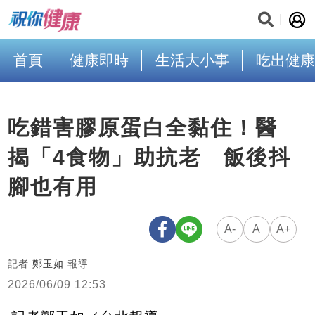
首頁
健康即時
生活大小事
吃出健康
吃錯害膠原蛋白全黏住！醫
揭「4食物」助抗老 飯後抖
腳也有用
A-
A
A+
記者
鄭玉如
報導
2026/06/09 12:53