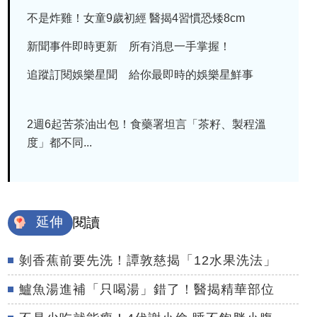
不是炸雞！女童9歲初經 醫揭4習慣恐矮8cm
新聞事件即時更新 所有消息一手掌握！
追蹤訂閱娛樂星聞 給你最即時的娛樂星鮮事
2週6起苦茶油出包！食藥署坦言「茶籽、製程溫
度」都不同...
延伸
閱讀
剝香蕉前要先洗！譚敦慈揭「12水果洗法」
鱸魚湯進補「只喝湯」錯了！醫揭精華部位