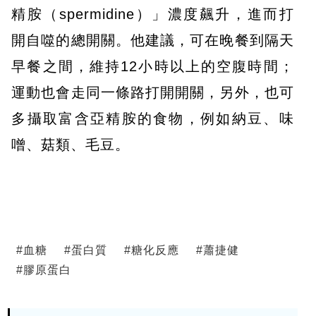
精胺（spermidine）」濃度飆升，進而打
開自噬的總開關。他建議，可在晚餐到隔天
早餐之間，維持12小時以上的空腹時間；
運動也會走同一條路打開開關，另外，也可
多攝取富含亞精胺的食物，例如納豆、味
噌、菇類、毛豆。
#
血糖
#
蛋白質
#
糖化反應
#
蕭捷健
#
膠原蛋白