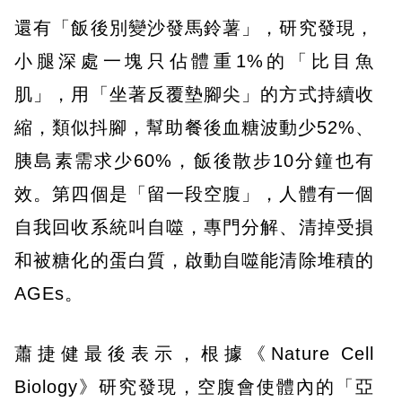
還有「飯後別變沙發馬鈴薯」，研究發現，
小腿深處一塊只佔體重1%的「比目魚
肌」，用「坐著反覆墊腳尖」的方式持續收
縮，類似抖腳，幫助餐後血糖波動少52%、
胰島素需求少60%，飯後散步10分鐘也有
效。第四個是「留一段空腹」，人體有一個
自我回收系統叫自噬，專門分解、清掉受損
和被糖化的蛋白質，啟動自噬能清除堆積的
AGEs。
蕭捷健最後表示，根據《Nature Cell
Biology》研究發現，空腹會使體內的「亞