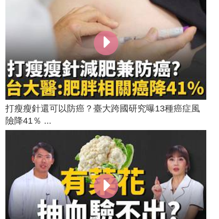
打瘦瘦針還可以防癌？臺大跨國研究曝13種癌症風
險降41％ ...