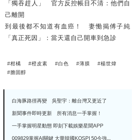
「獨吞趕人」 官方反控帳目不清：他們自
己離開
到最後都不知道有血癌！ 妻慟揭傅子純
「真正死因」：當天還自己開車到急診
#
柑橘
#
橙皮素
#
白色
#
薄膜
#
楊世煒
#
膽固醇
白海豚路徑再變 吳聖宇：離台灣又更近了
新聞事件即時更新 所有消息一手掌握！
一手掌握明星動態 即刻下載娛樂星聞APP
009829掌握AI關鍵 大華韓國KOSPI 50今強...