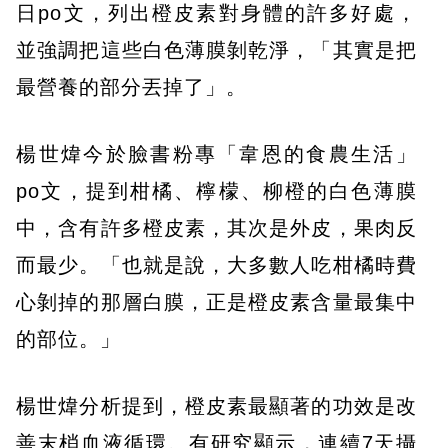
日po文，列出橙皮素對身體的許多好處，
並強調把這些白色薄膜剝乾淨，「其實是把
最營養的部分丟掉了」。
楊世煒今於臉書粉專「韋恩的食農生活」
po文，提到柑橘、檸檬、柳橙的白色薄膜
中，含有許多橙皮素，其次是外皮，果肉反
而最少。「也就是說，大多數人吃柑橘時費
心剝掉的那層白膜，正是橙皮素含量最集中
的部位。」
楊世煒分析提到，橙皮素最顯著的功效是改
善末梢血液循環。有研究顯示，連續7天攝