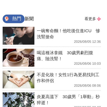
熱門
新聞
看更多
一碗奪命麵！他吃後住進ICU 慘
洗腎搶命
2026/08/05 12:36
喝這種冰拿鐵 30歲男劇烈腹
痛、險洗腎！
2026/08/06 10:03
不是化妝！女性1行為更易找到工
作和伴侶
2026/08/06 08:06
炎夏高溫下 30歲男「1舉動」秒
猝逝！