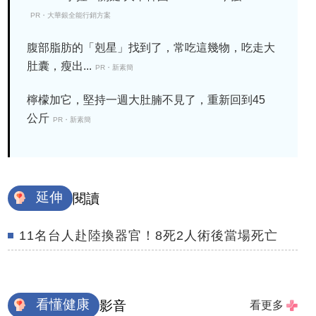
PR・大華銀全能行銷方案
腹部脂肪的「剋星」找到了，常吃這幾物，吃走大
肚囊，瘦出...
PR・新素簡
檸檬加它，堅持一週大肚腩不見了，重新回到45
公斤
PR・新素簡
延伸
閱讀
11名台人赴陸換器官！8死2人術後當場死亡
看懂健康
影音
看更多