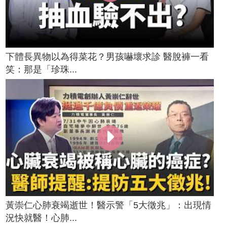
下體長異物以為得菜花？男孩嚇壞求診 醫脫褲一看
笑：那是「珍珠...
黃崇仁心肺衰竭逝世！醫示警「5大徵兆」：出現情
況快就醫！心肺...