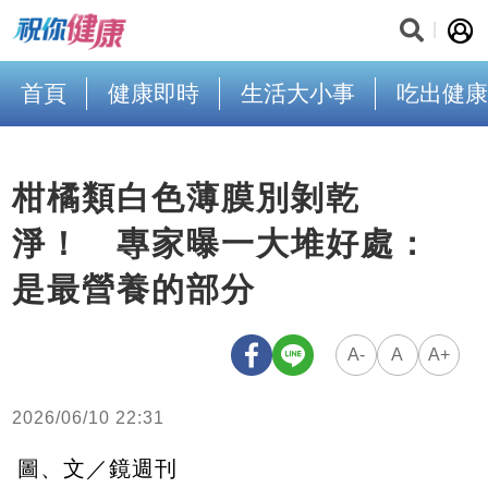
首頁
健康即時
生活大小事
吃出健康
柑橘類白色薄膜別剝乾
淨！ 專家曝一大堆好處：
是最營養的部分
A-
A
A+
2026/06/10 22:31
圖、文／鏡週刊