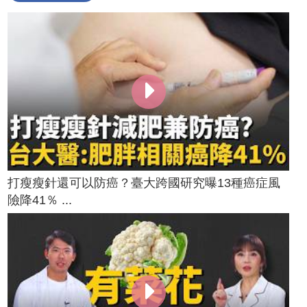
打瘦瘦針還可以防癌？臺大跨國研究曝13種癌症風
險降41％ ...