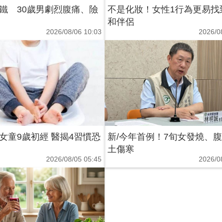
鐵 30歲男劇烈腹痛、險
不是化妝！女性1行為更易找
和伴侶
2026/08/06 10:03
2026/0
女童9歲初經 醫揭4習慣恐
新/今年首例！7旬女發燒、
土傷寒
2026/08/05 05:45
2026/0