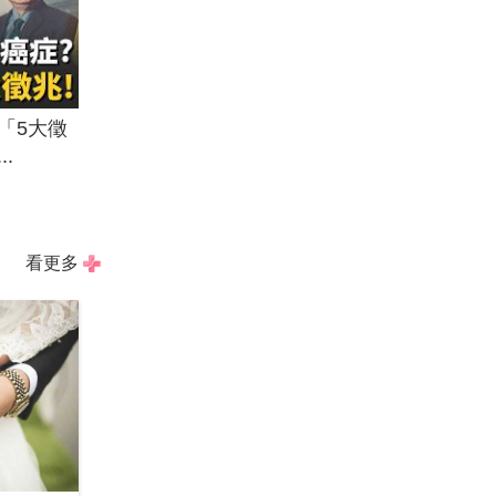
「5大徵
.
看更多