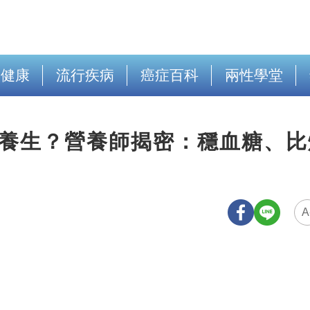
出健康
流行疾病
癌症百科
兩性學堂
」養生？營養師揭密：穩血糖、比
A