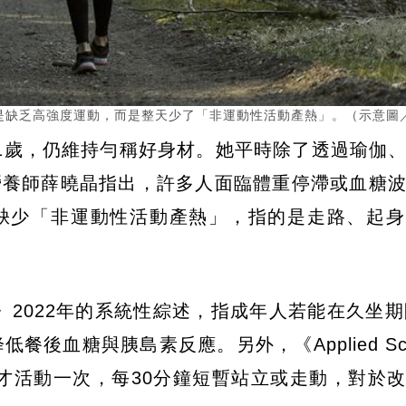
缺乏高強度運動，而是整天少了「非運動性活動產熱」。（示意圖／P
1歲，仍維持勻稱好身材。她平時除了透過瑜伽
營養師薛曉晶指出，許多人面臨體重停滯或血糖
缺少「非運動性活動產熱」，指的是走路、起身
icine》2022年的系統性綜述，指成年人若能在久坐
後血糖與胰島素反應。另外，《Applied Scie
鐘才活動一次，每30分鐘短暫站立或走動，對於