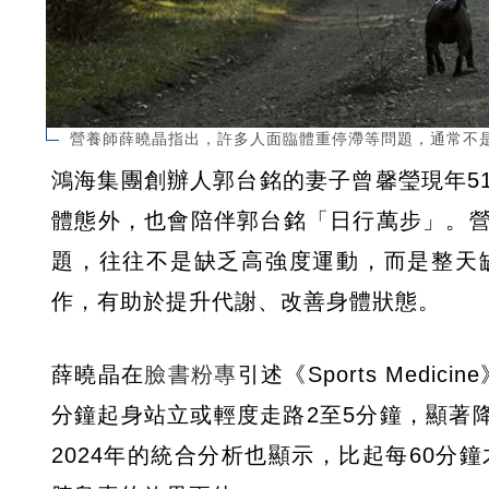
營養師薛曉晶指出，許多人面臨體重停滯等問題，通常不是
鴻海集團創辦人郭台銘的妻子曾馨瑩現年5
體態外，也會陪伴郭台銘「日行萬步」。
題，往往不是缺乏高強度運動，而是整天
作，有助於提升代謝、改善身體狀態。
薛曉晶在
臉書粉專
引述《Sports Med
分鐘起身站立或輕度走路2至5分鐘，顯著降低餐
2024年的統合分析也顯示，比起每60分