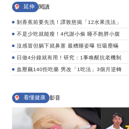
延伸
閱讀
剝香蕉前要先洗！譚敦慈揭「12水果洗法」
不是少吃就能瘦！4代謝小偷 睡不飽胖小腹
沒感冒但躺下就鼻塞 最糟睡姿曝 狂吸塵蟎
日做4分鐘就有用！研究：1事喚醒抗老機制
血壓飆140拒吃藥 男改「1吃法」3個月逆轉
看懂健康
影音