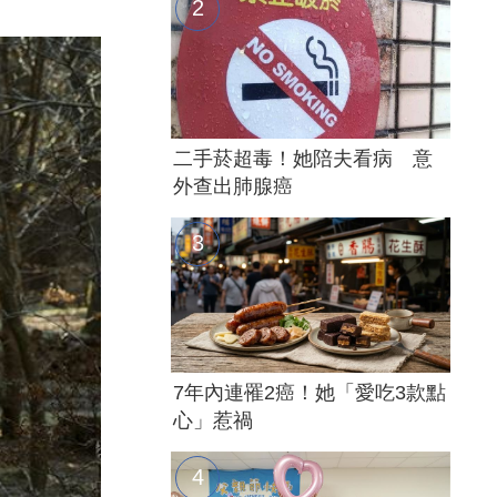
二手菸超毒！她陪夫看病 意
外查出肺腺癌
7年內連罹2癌！她「愛吃3款點
心」惹禍