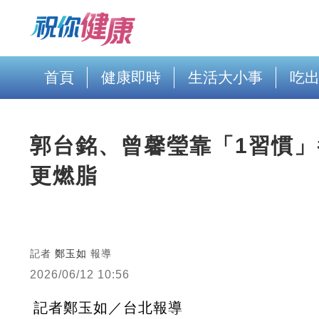
首頁
健康即時
生活大小事
吃
郭台銘、曾馨瑩靠「1習慣
更燃脂
記者
鄭玉如
報導
2026/06/12 10:56
記者鄭玉如／台北報導