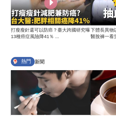
打瘦瘦針還可以防癌？臺大跨國研究曝
下體長異物
13種癌症風險降41％ ...
醫脫褲一看笑
熱門
新聞