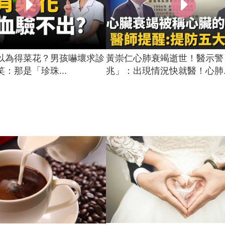
以為得菜花？男孩嚇壞求診
黃崇仁心肺衰竭逝世！醫示警
：那是「珍珠...
兆」：出現情況快就醫！心肺..