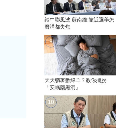
談中聯風波 蘇南維:靠近選舉怎
麼講都失焦
天天躺著數綿羊？教你擺脫
「安眠藥黑洞」