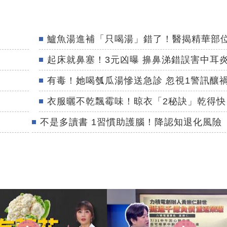
鱸魚湯進補「只喝湯」錯了！醫揭精華部
起床就鼻塞！3元凶曝 擤鼻涕錯誤害中耳
有毒！她喝瓠瓜湯慘送急診 忽視1警訊釀
衣服曬不乾飄霉味！晾衣「2秘訣」乾得快
不是多讀書 1習慣助護腦！降認知退化風險