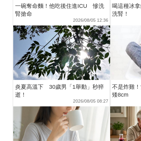
一碗奪命麵！他吃後住進ICU 慘洗
喝這種冰拿
腎搶命
洗腎！
2026/08/05 12:36
炎夏高溫下 30歲男「1舉動」秒猝
不是炸雞！
逝！
矮8cm
2026/08/05 08:27