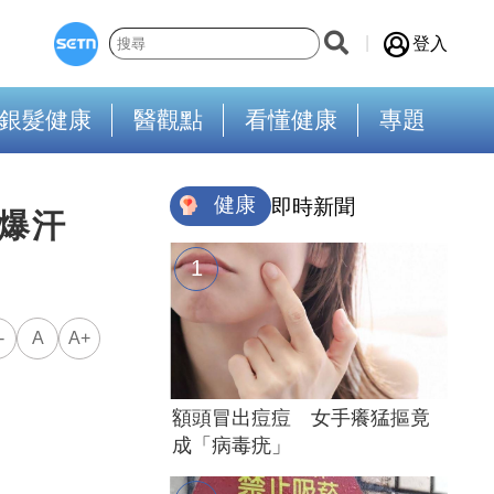
登入
銀髮健康
醫觀點
看懂健康
專題
健康
即時新聞
爆汗
-
A
A+
額頭冒出痘痘 女手癢猛摳竟
成「病毒疣」