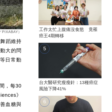
工作太忙上腹痛沒食慾 竟罹
IXABAY）
癌王4期轉移
、舞蹈維持
波動大的問
等日常動
台大醫研究瘦瘦針：13種癌症
期間，每30
風險下降41%
nces》
改善血糖與