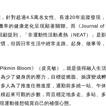
24年研究，針對超過4.5萬名女性、長達20年追蹤發
康老化呈現顯著關聯。而《Journal of Exe
2018年的研究回顧提到，「非運動性活動產熱（NEAT）」
習慣，但因日常生活中經常走路、起身、做事等
kmin Bloom》（皮克敏），就是值得融入生
因為少了健身房的壓力，目標從燃脂、操課變成
許多人為了推進任務進度，通勤前多繞一站、午
累積起來可觀的步數，而且穩定地多走、多站、
現運動後想犒賞自己的補償心態。