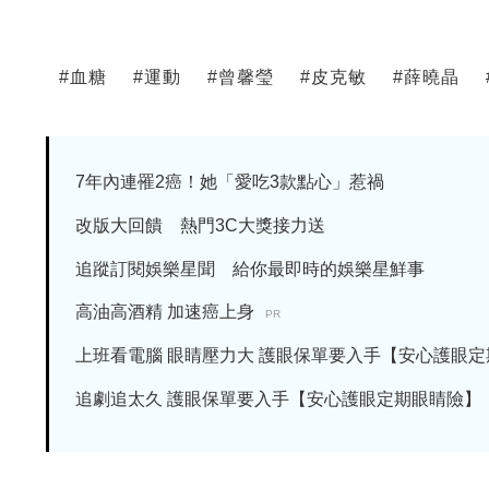
#
血糖
#
運動
#
曾馨瑩
#
皮克敏
#
薛曉晶
7年內連罹2癌！她「愛吃3款點心」惹禍
改版大回饋 熱門3C大獎接力送
追蹤訂閱娛樂星聞 給你最即時的娛樂星鮮事
高油高酒精 加速癌上身
PR
上班看電腦 眼睛壓力大 護眼保單要入手【安心護眼定期眼
追劇追太久 護眼保單要入手【安心護眼定期眼睛險】