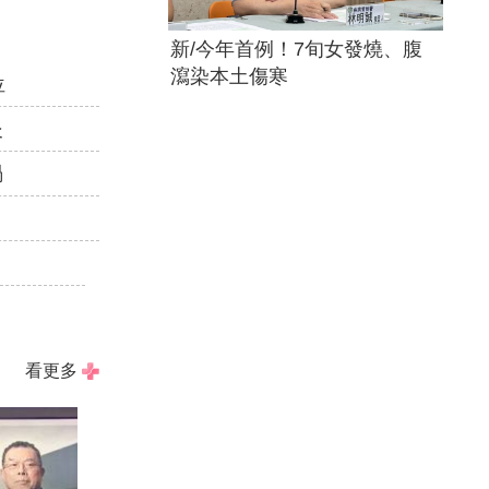
新/今年首例！7旬女發燒、腹
瀉染本土傷寒
位
炎
禍
看更多