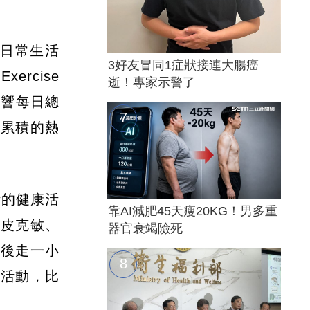
現，日常生活
3好友冒同1症狀接連大腸癌
rcise
逝！專家示警了
是影響每日總
，累積的熱
活的健康活
靠AI減肥45天瘦20KG！男多重
孵皮克敏、
器官衰竭險死
休後走一小
多活動，比