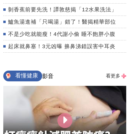
剝香蕉前要先洗！譚敦慈揭「12水果洗法」
鱸魚湯進補「只喝湯」錯了！醫揭精華部位
不是少吃就能瘦！4代謝小偷 睡不飽胖小腹
起床就鼻塞！3元凶曝 擤鼻涕錯誤害中耳炎
看懂健康
影音
看更多