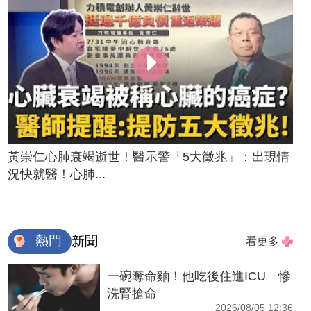
黃崇仁心肺衰竭逝世！醫示警「5大徵兆」：出現情
況快就醫！心肺...
熱門
新聞
看更多
一碗奪命麵！他吃後住進ICU 慘
洗腎搶命
2026/08/05 12:36