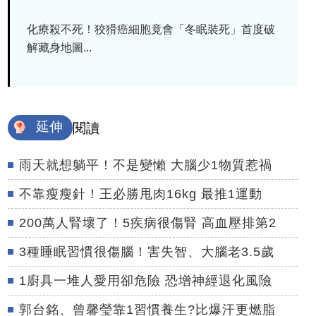
化療殺不死！狡猾癌細胞竟會「冬眠裝死」首度破
解藏身地圖...
延伸
閱讀
雨天就想躺平！不是變懶 大腦少1物質惹禍
不靠瘦瘦針！王必勝甩肉16kg 最推1運動
200萬人腎壞了！5疾病很傷腎 高血壓排第2
3種睡眠習慣很傷腦！害失智、大腦老3.5歲
1廚具一堆人愛用卻危險 恐增神經退化風險
郭台銘、曾馨瑩靠1習慣養生?比爆汗更燃脂