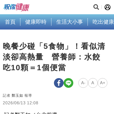
首頁
健康即時
生活大小事
吃出健康
晚餐少碰「5食物」！看似清
淡卻高熱量 營養師：水餃
吃10顆＝1個便當
A-
A
A+
記者
鄭玉如
報導
2026/06/13 12:08