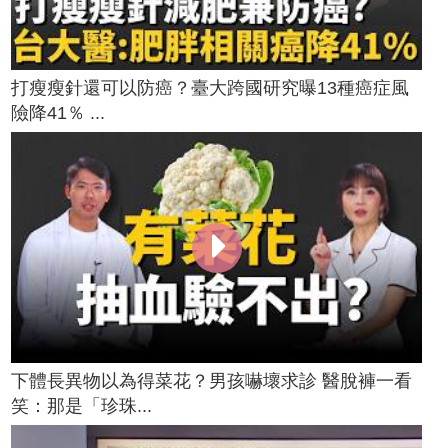
打瘦瘦針還可以防癌？臺大跨國研究曝13種癌症風
險降41％ ...
下體長異物以為得菜花？男孩嚇壞求診 醫脫褲一看
笑：那是「珍珠...