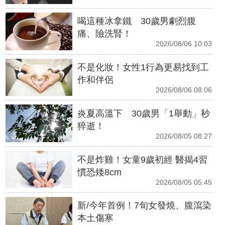
喝這種冰拿鐵 30歲男劇烈腹
痛、險洗腎！
2026/08/06 10:03
不是化妝！女性1行為更易找到工
作和伴侶
2026/08/06 08:06
炎夏高溫下 30歲男「1舉動」秒
猝逝！
2026/08/05 08:27
不是炸雞！女童9歲初經 醫揭4習
慣恐矮8cm
2026/08/05 05:45
新/今年首例！7旬女發燒、腹瀉染
本土傷寒