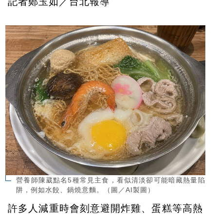
記者鄭玉如／台北報導
營養師陳葳點名5種常見主食，看似清淡卻可能暗藏熱量陷
阱，例如水餃、鍋燒意麵。（圖／AI製圖）
許多人減重時會刻意避開炸雞、蛋糕等高熱