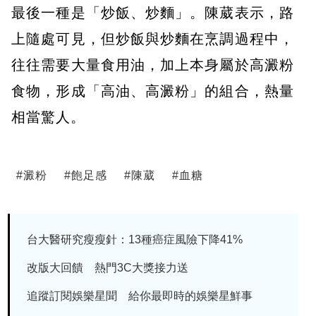
最後一種是「炒飯、炒麵」。陳葳表示，路
上隨處可見，但炒飯與炒麵在烹調過程中，
往往需要大量食用油，加上本身屬於高澱粉
食物，形成「高油、高澱粉」的組合，熱量
相當驚人。
#
澱粉
#
飽足感
#
陳葳
#
血糖
台大醫研究瘦瘦針：13種癌症風險下降41%
改版大回饋 熱門3C大獎接力送
追蹤訂閱娛樂星聞 給你最即時的娛樂星鮮事