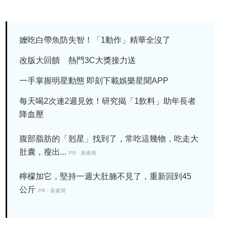
嬤吃白帶魚防失智！「1動作」精華全沒了
改版大回饋 熱門3C大獎接力送
一手掌握明星動態 即刻下載娛樂星聞APP
每天喝2次連2週見效！研究揭「1飲料」助年長者
降血壓
腹部脂肪的「剋星」找到了，常吃這幾物，吃走大
肚囊，瘦出...
PR・新素簡
檸檬加它，堅持一週大肚腩不見了，重新回到45
公斤
PR・新素簡