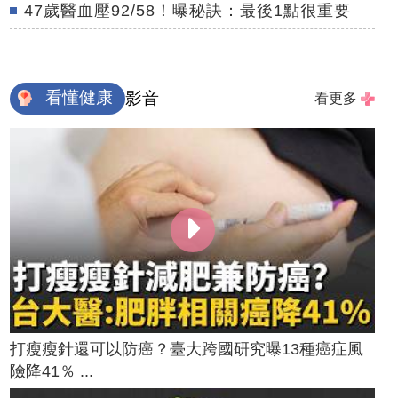
47歲醫血壓92/58！曝秘訣：最後1點很重要
看懂健康
影音
看更多
打瘦瘦針還可以防癌？臺大跨國研究曝13種癌症風
險降41％ ...