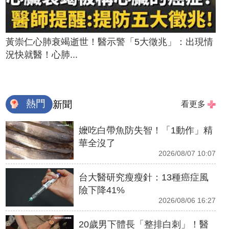
黃崇仁心肺衰竭逝世！醫示警「5大徵兆」：出現情
況快就醫！心肺...
熱門
新聞
看更多
嬤吃白帶魚防失智！「1動作」精
華全沒了
2026/08/07 10:07
台大醫研究瘦瘦針：13種癌症風
險下降41%
2026/08/06 16:27
20歲男下體長「整排白刺」！醫