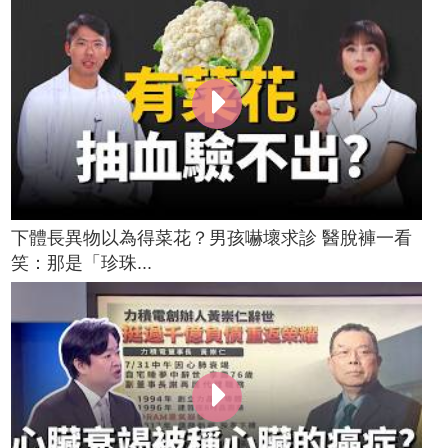
下體長異物以為得菜花？男孩嚇壞求診 醫脫褲一看
笑：那是「珍珠...