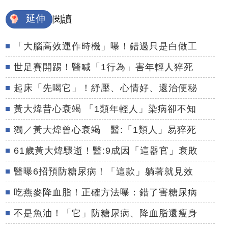
延伸
閱讀
「大腦高效運作時機」曝！錯過只是白做工
世足賽開踢！醫喊「1行為」害年輕人猝死
起床「先喝它」！紓壓、心情好、還治便秘
黃大煒昔心衰竭 「1類年輕人」染病卻不知
獨／黃大煒曾心衰竭 醫:「1類人」易猝死
61歲黃大煒驟逝！醫:9成因「這器官」衰敗
醫曝6招預防糖尿病！「這款」躺著就見效
吃燕麥降血脂！正確方法曝：錯了害糖尿病
不是魚油！「它」防糖尿病、降血脂還瘦身