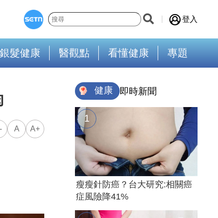
登入
銀髮健康
醫觀點
看懂健康
專題
健康
即時新聞
肉
-
A
A+
瘦瘦針防癌？台大研究:相關癌
症風險降41%