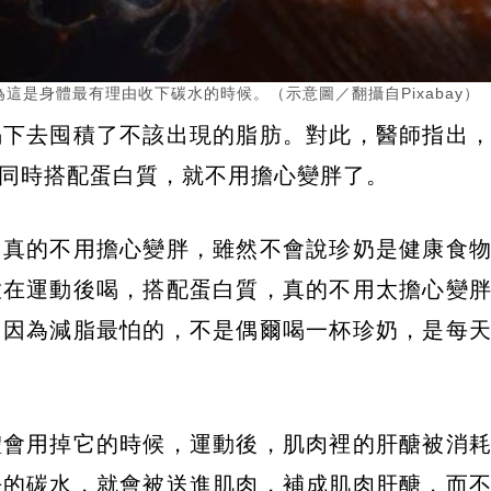
是身體最有理由收下碳水的時候。（示意圖／翻攝自Pixabay）
喝下去囤積了不該出現的脂肪。對此，醫師指出
同時搭配蛋白質，就不用擔心變胖了。
，真的不用擔心變胖，雖然不會說珍奶是健康食
放在運動後喝，搭配蛋白質，真的不用太擔心變
，因為減脂最怕的，不是偶爾喝一杯珍奶，是每
體會用掉它的時候，運動後，肌肉裡的肝醣被消
去的碳水，就會被送進肌肉，補成肌肉肝醣，而