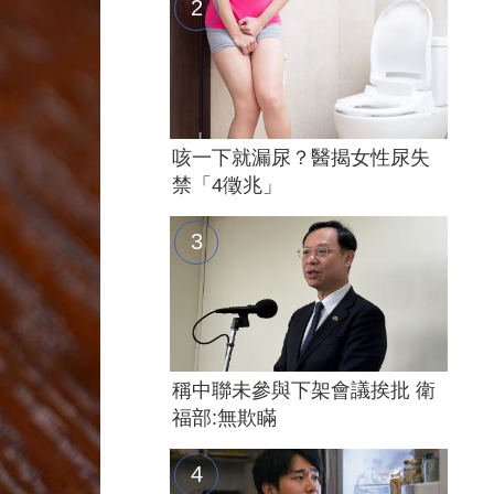
咳一下就漏尿？醫揭女性尿失
禁「4徵兆」
稱中聯未參與下架會議挨批 衛
福部:無欺瞞