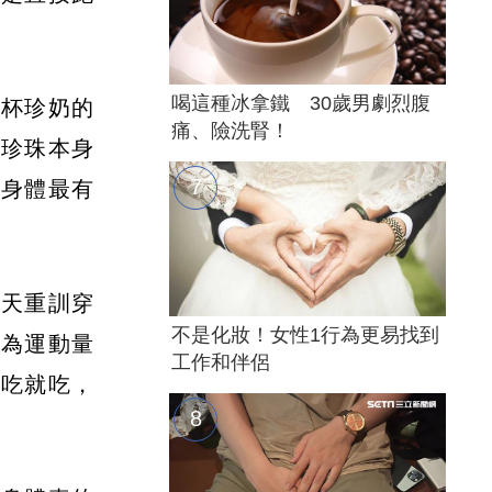
喝這種冰拿鐵 30歲男劇烈腹
那杯珍奶的
痛、險洗腎！
（珍珠本身
是身體最有
兩天重訓穿
不是化妝！女性1行為更易找到
因為運動量
工作和伴侶
想吃就吃，