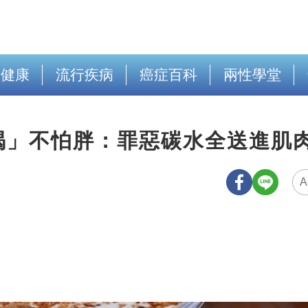
出健康
流行疾病
癌症百科
兩性學堂
喝」不怕胖：罪惡碳水全送進肌
A