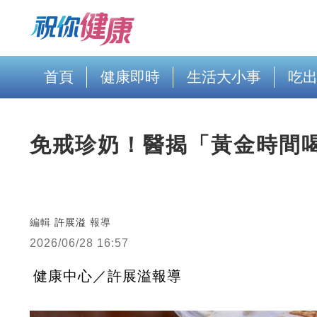
首頁
健康即時
生活大小事
吃
免戒珍奶！醫揭「黃金時間
編輯
許展溢
報導
2026/06/28 16:57
健康中心／許展溢報導