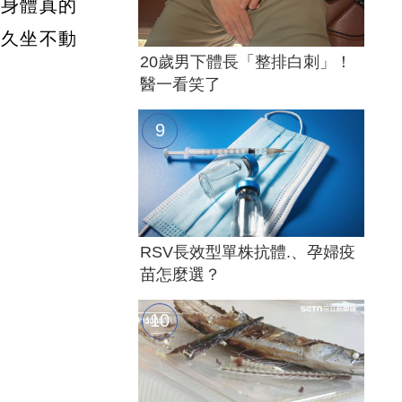
，身體真的
是久坐不動
20歲男下體長「整排白刺」！
醫一看笑了
RSV長效型單株抗體.、孕婦疫
苗怎麼選？