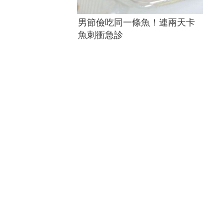
男節儉吃同一條魚！連兩天卡
魚刺衝急診