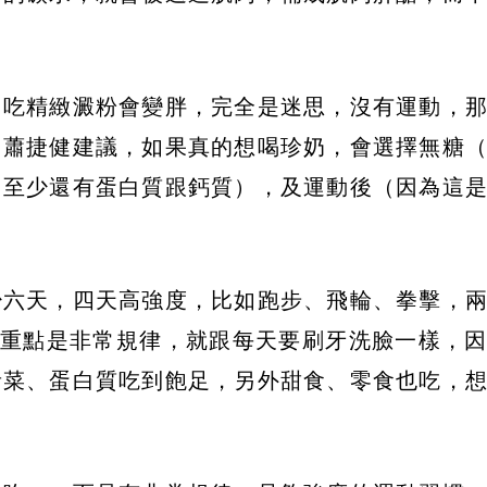
，吃精緻澱粉會變胖，完全是迷思，沒有運動，
。蕭捷健建議，如果真的想喝珍奶，會選擇無糖
，至少還有蛋白質跟鈣質），及運動後（因為這
少六天，四天高強度，比如跑步、飛輪、拳擊，
， 重點是非常規律，就跟每天要刷牙洗臉一樣，
青菜、蛋白質吃到飽足，另外甜食、零食也吃，