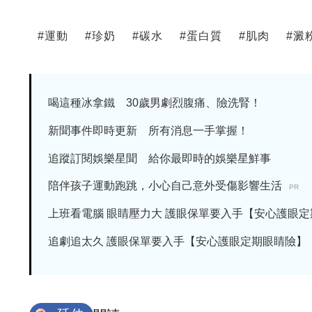
#
運動
#
珍奶
#
碳水
#
蛋白質
#
肌肉
#
澱
喝這種冰拿鐵 30歲男劇烈腹痛、險洗腎！
新聞事件即時更新 所有消息一手掌握！
追蹤訂閱娛樂星聞 給你最即時的娛樂星鮮事
陪伴孩子運動跑跳，小心自己意外受傷影響生活
PR
上班看電腦 眼睛壓力大 護眼保單要入手【安心護眼定期眼
追劇追太久 護眼保單要入手【安心護眼定期眼睛險】