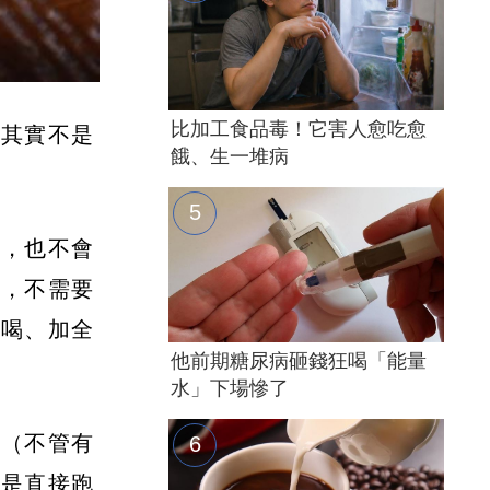
比加工食品毒！它害人愈吃愈
，其實不是
餓、生一堆病
物，也不會
胖，不需要
天喝、加全
他前期糖尿病砸錢狂喝「能量
水」下場慘了
耗（不管有
不是直接跑