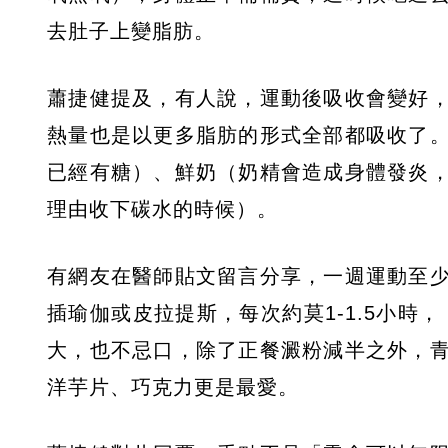
去肚子上變脂肪。
蕭捷健提及，有人說，運動後吸收會變好
熱量也是以更多脂肪的形式全部都吸收了
已經有糖）、鮮奶（奶精會造成身體發炎
理由收下碳水的時候）。
有網友在醫師貼文留言分享，一週運動至
插瑜伽或皮拉提斯，每次約莫1-1.5小時
大，也不忌口，除了正餐澱粉減半之外，
洋芋片、巧克力更是最愛。