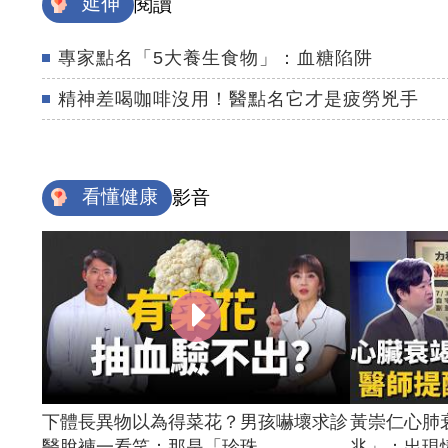
延伸
閱讀
專家點名「5大養生食物」：血糖陷阱
精神差喝咖啡沒用！醫點名它才是疲勞兇手
看懂健康
影音
下體長異物以為得菜花？男孩嚇壞求診
黃崇仁心肺
醫脫褲一看笑：那是「珍珠...
兆」：出現情