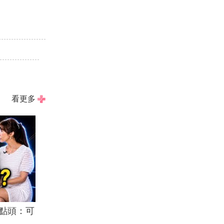
看更多
點頭：可
.