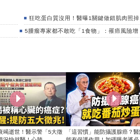
狂吃蛋白質沒用！醫曝1關鍵做錯肌肉照掉
5腫瘤專家都不敢吃「1食物」：罹癌風險增
衰竭逝世！醫示警「5大徵
「這習慣」能防攝護腺癌？醫
況快就醫！心肺...
能有保護作用！加碼曝老婆必..