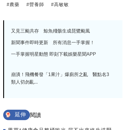
#
農藥
#
營養師
#
高敏敏
又見三颱共存 鯨魚殘骸生成琵鷺颱風
新聞事件即時更新 所有消息一手掌握！
一手掌握明星動態 即刻下載娛樂星聞APP
崩潰！飛機餐發「1果汁」爆廁所之亂 醫點名3
類人切勿亂...
延伸
閱讀