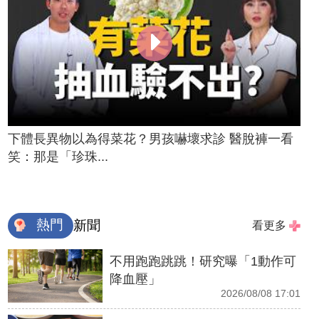
下體長異物以為得菜花？男孩嚇壞求診 醫脫褲一看
笑：那是「珍珠...
熱門
新聞
看更多
不用跑跑跳跳！研究曝「1動作可
降血壓」
2026/08/08 17:01