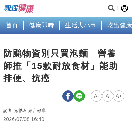
首頁
健康即時
生活大小事
吃出健康
防颱物資別只買泡麵 營養
師推「15款耐放食材」能助
排便、抗癌
A-
A
A+
記者
倪譽瑋
綜合報導
2026/07/08 16:40