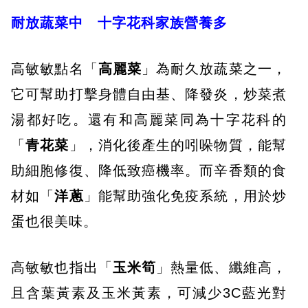
耐放蔬菜中 十字花科家族營養多
高敏敏點名「
高麗菜
」為耐久放蔬菜之一，
它可幫助打擊身體自由基、降發炎，炒菜煮
湯都好吃。還有和高麗菜同為十字花科的
「
青花菜
」，消化後產生的吲哚物質，能幫
助細胞修復、降低致癌機率。而辛香類的食
材如「
洋蔥
」能幫助強化免疫系統，用於炒
蛋也很美味。
高敏敏也指出「
玉米筍
」熱量低、纖維高，
且含葉黃素及玉米黃素，可減少3C藍光對