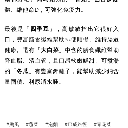
體、維他命D，可強化免疫力。
最後是「
四季豆
」，高敏敏指出它很好入
口，豐富膳食纖維幫助排便順暢、維持腸道
健康。還有「
大白菜
」中含的膳食纖維幫助
降血脂、清血管，且口感軟嫩鮮甜。可煮湯
的「
冬瓜
」有豐富鉀離子，能幫助減少鈉含
量囤積、利尿消水腫。
#
颱風
#
蔬菜
#
泡麵
#
巴威路徑
#
青花菜