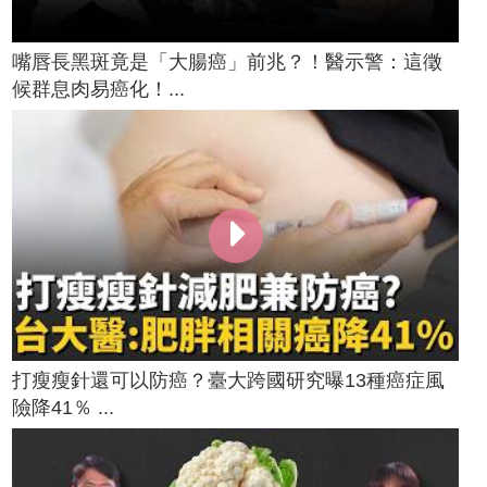
嘴唇長黑斑竟是「大腸癌」前兆？！醫示警：這徵
候群息肉易癌化！...
打瘦瘦針還可以防癌？臺大跨國研究曝13種癌症風
險降41％ ...