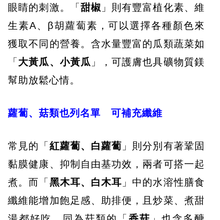
眼睛的刺激。「
甜椒
」則有豐富植化素、維
生素A、β胡蘿蔔素，可以選擇各種顏色來
獲取不同的營養。含水量豐富的瓜類蔬菜如
「
大黃瓜、小黃瓜
」，可護膚也具礦物質鎂
幫助放鬆心情。
蘿蔔、菇類也列名單 可補充纖維
常見的「
紅蘿蔔、白蘿蔔
」則分別有著鞏固
黏膜健康、抑制自由基功效，兩者可搭一起
煮。而「
黑木耳、白木耳
」中的水溶性膳食
纖維能增加飽足感、助排便，且炒菜、煮甜
湯都好吃。同為菇類的「
香菇
」也含多醣