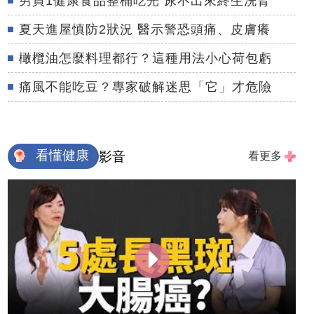
男買1健康食品整桶吃光 尿不出來終生洗腎
夏天進屋慎防2狀況 醫示警恐頭痛、皮膚癢
橄欖油怎麼料理都行？這種用法小心荷包虧
痛風不能吃豆？專家破解迷思「它」才危險
看懂健康
影音
看更多