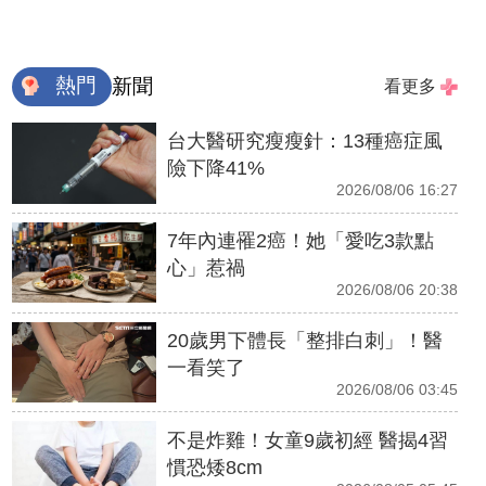
熱門
新聞
看更多
台大醫研究瘦瘦針：13種癌症風
險下降41%
2026/08/06 16:27
7年內連罹2癌！她「愛吃3款點
心」惹禍
2026/08/06 20:38
20歲男下體長「整排白刺」！醫
一看笑了
2026/08/06 03:45
不是炸雞！女童9歲初經 醫揭4習
慣恐矮8cm