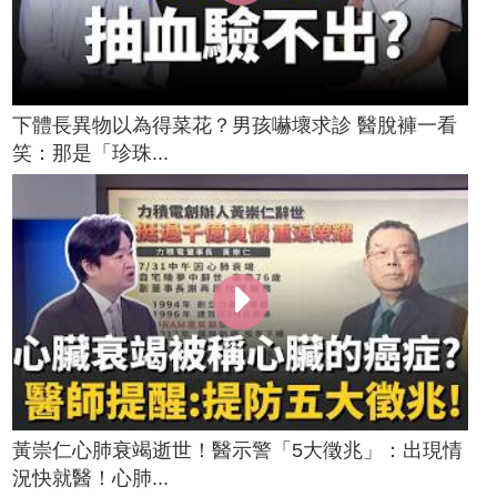
下體長異物以為得菜花？男孩嚇壞求診 醫脫褲一看
笑：那是「珍珠...
黃崇仁心肺衰竭逝世！醫示警「5大徵兆」：出現情
況快就醫！心肺...