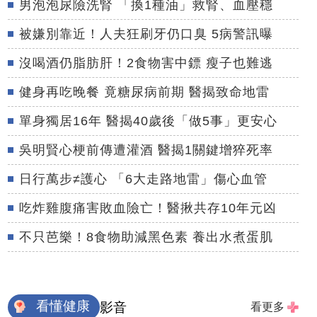
男泡泡尿險洗腎 「換1種油」救腎、血壓穩
被嫌別靠近！人夫狂刷牙仍口臭 5病警訊曝
沒喝酒仍脂肪肝！2食物害中鏢 瘦子也難逃
健身再吃晚餐 竟糖尿病前期 醫揭致命地雷
單身獨居16年 醫揭40歲後「做5事」更安心
吳明賢心梗前傳遭灌酒 醫揭1關鍵增猝死率
日行萬步≠護心 「6大走路地雷」傷心血管
吃炸雞腹痛害敗血險亡！醫揪共存10年元凶
不只芭樂！8食物助減黑色素 養出水煮蛋肌
看懂健康
影音
看更多