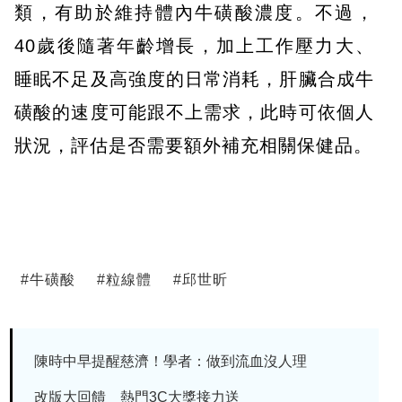
類，有助於維持體內牛磺酸濃度。不過，
40歲後隨著年齡增長，加上工作壓力大、
睡眠不足及高強度的日常消耗，肝臟合成牛
磺酸的速度可能跟不上需求，此時可依個人
狀況，評估是否需要額外補充相關保健品。
#
牛磺酸
#
粒線體
#
邱世昕
陳時中早提醒慈濟！學者：做到流血沒人理
改版大回饋 熱門3C大獎接力送