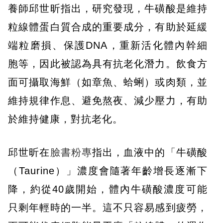
養師邱世昕指出，研究發現，牛磺酸是維持
粒線體蛋白質合成的重要成分，有助於延緩
端粒磨損、保護DNA，重新活化體內幹細
胞等，因此被認為具有抗老化潛力。飲食方
面可攝取海鮮（如章魚、蛤蜊）或肉類，並
維持規律作息、避免熬夜、減少壓力，有助
於維持健康，對抗老化。
邱世昕在
臉書粉專
指出，血液中的「牛磺酸
（Taurine）」濃度會隨著年齡增長逐漸下
降，約從40歲開始，體內牛磺酸濃度可能
只剩年輕時的一半。這不只容易感到疲勞，