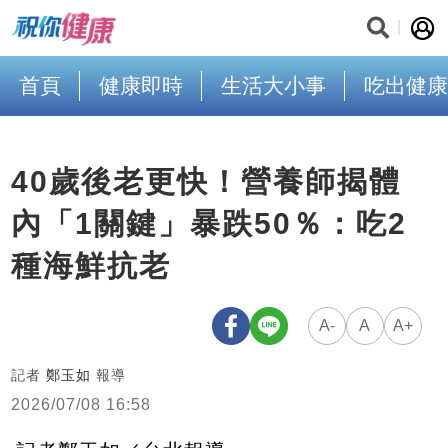
首頁
健康即時
生活大小事
吃出健康
40歲後老更快！營養師揭體
內「1關鍵」暴跌50％：吃2
種海鮮抗老
A-
A
A+
記者
鄭玉如
報導
2026/07/08 16:58