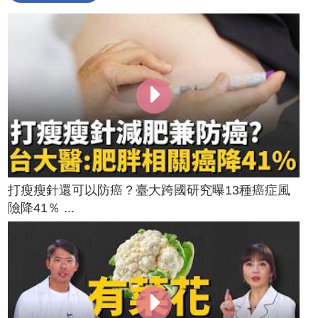
打瘦瘦針還可以防癌？臺大跨國研究曝13種癌症風
險降41％ ...