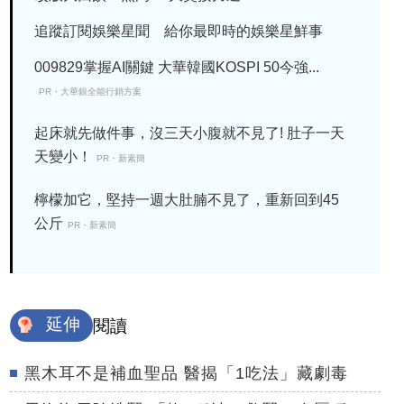
追蹤訂閱娛樂星聞 給你最即時的娛樂星鮮事
009829掌握AI關鍵 大華韓國KOSPI 50今強...
PR・大華銀全能行銷方案
起床就先做件事，沒三天小腹就不見了! 肚子一天
天變小！
PR・新素簡
檸檬加它，堅持一週大肚腩不見了，重新回到45
公斤
PR・新素簡
延伸
閱讀
黑木耳不是補血聖品 醫揭「1吃法」藏劇毒