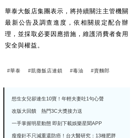
華泰大飯店集團表示，將持續關注主管機關
最新公告及調查進度，依相關規定配合辦
理，並採取必要因應措施，維護消費者食用
安全與權益。
#
華泰
#
凱撒飯店連鎖
#
毒油
#
賣麵郎
想生女兒卻連生10寶！年輕夫妻吐1句心聲
改版大回饋 熱門3C大獎接力送
一手掌握明星動態 即刻下載娛樂星聞APP
瘦瘦針不只減重還防癌！台大醫研究：13種肥胖