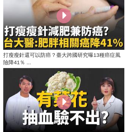
打瘦瘦針還可以防癌？臺大跨國研究曝13種癌症風
險降41％ ...