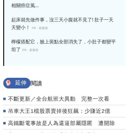
相關癌症風...
起床就先做件事，沒三天小腹就不見了! 肚子一天
天變小！
PR・新素簡
檸檬搭配它，臉上斑點全部消失了，小肚子都變平
坦了
PR・新素簡
延伸
閱讀
不斷更新／全台航班大異動 完整一次看
吊車大王1檔股票賣掉後狂飆：少賺近2億
高鐵斷電事故是人為還逼部屬隱匿 遭開除