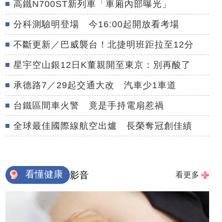
高鐵N700ST新列車「車廂內部曝光」
分科測驗明登場 今16:00起開放看考場
不斷更新／巴威襲台！北捷明班距拉至12分
星宇空山銀12日K董親開至東京：別再酸了
承德路7／29起交通大改 汽車少1車道
台鐵區間車火警 竟是手持電扇惹禍
全球最佳國際線航空出爐 長榮奪冠創佳績
看懂健康
影音
看更多