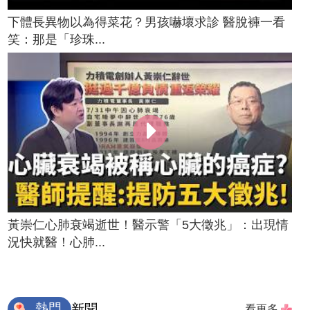
下體長異物以為得菜花？男孩嚇壞求診 醫脫褲一看
笑：那是「珍珠...
黃崇仁心肺衰竭逝世！醫示警「5大徵兆」：出現情
況快就醫！心肺...
熱門
新聞
看更多