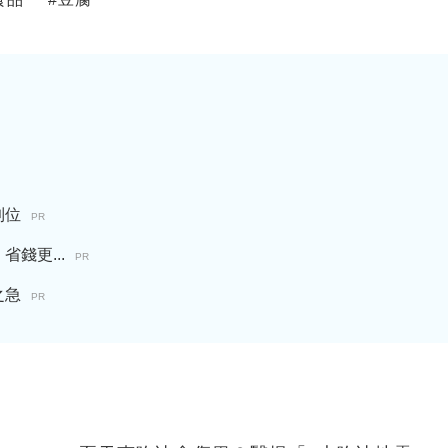
到位
PR
錢更...
PR
之急
PR