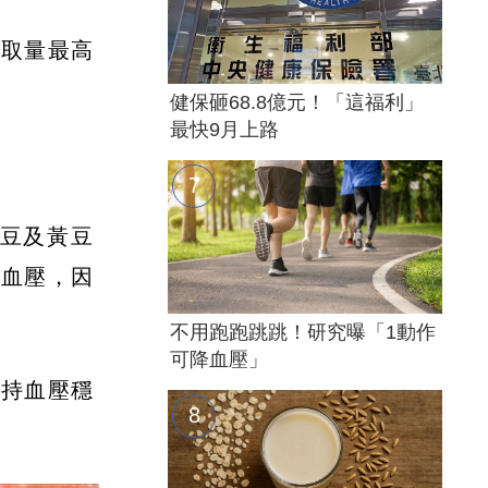
攝取量最高
健保砸68.8億元！「這福利」
最快9月上路
豆及黃豆
節血壓，因
不用跑跑跳跳！研究曝「1動作
可降血壓」
維持血壓穩
。