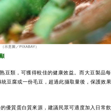
示意圖／PIXABAY）
明顯
煮熟豆類，可獲得較佳的健康效益。而大豆製品
的傳統豆腐或一份毛豆，超過此攝取量後，保護效
外的優質蛋白質來源，建議民眾可適度加入日常