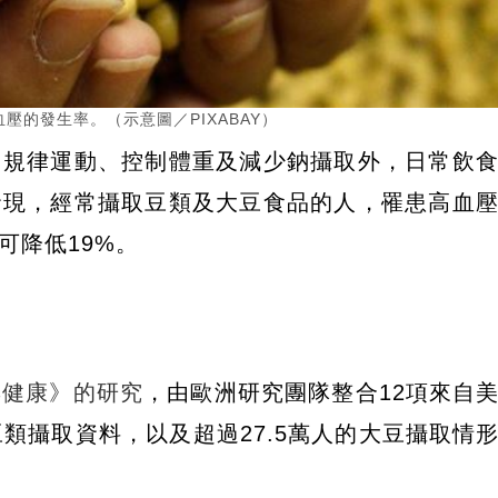
的發生率。（示意圖／PIXABAY）
了規律運動、控制體重及減少鈉攝取外，日常飲
發現，經常攝取豆類及大豆食品的人，罹患高血
可降低19%。
與健康》的研究
，由歐洲研究團隊整合12項來自
類攝取資料，以及超過27.5萬人的大豆攝取情