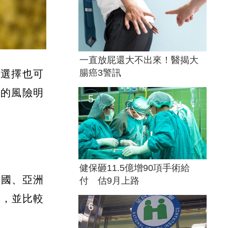
一直放屁還大不出來！醫揭大
腸癌3警訊
食選擇也可
壓的風險明
健保砸11.5億增90項手術給
美國、亞洲
付 估9月上路
形，並比較