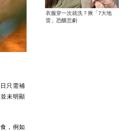
衣服穿一次就洗？揪「7大地
雷」恐釀悲劇
每日只需補
果並未明顯
飲食，例如