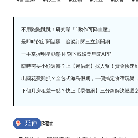
不用跑跑跳跳！研究曝「1動作可降血壓」
最即時的新聞話題 追蹤訂閱三立新聞網
一手掌握明星動態 即刻下載娛樂星聞APP
臨時需要小額週轉？上【易借網】找人幫！資金快速
出國花費難抓？全包式海島假期，一價搞定食宿玩樂，省
下個月房租差一點？快上【易借網】三分鐘解決燃眉
延伸
閱讀