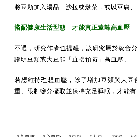
將豆類加入湯品、沙拉或燉菜，或以豆腐、
搭配健康生活型態 才能真正遠離高血壓
不過，研究作者也提醒，該研究屬於統合
證明豆類或大豆能「直接預防」高血壓。
若想維持理想血壓，除了增加豆類與大豆
重、限制鹽分攝取並保持充足睡眠，才能有
#
高血壓
#
心血管
#
豆類
#
大豆
#
飲食
#