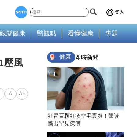
登入
銀髮健康
醫觀點
看懂健康
專題
健康
即時新聞
血壓風
-
A
A+
狂冒百顆紅疹非毛囊炎！醫診
斷出罕見疾病