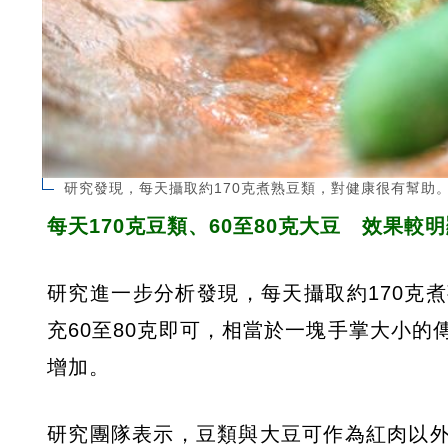
研究發現，每天攝取約170克煮熟豆類，對健康很有幫助。（
每天170克豆類、60至80克大豆 效果較
研究進一步分析發現，每天攝取約170克
充60至80克即可，相當於一塊手掌大小
增加。
研究團隊表示，豆類與大豆可作為紅肉以