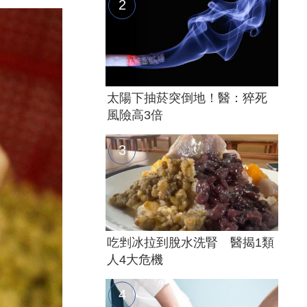
太陽下抽菸突倒地！醫：猝死
風險高3倍
吃剉冰拉到脫水洗腎 醫揭1類
人4大危機