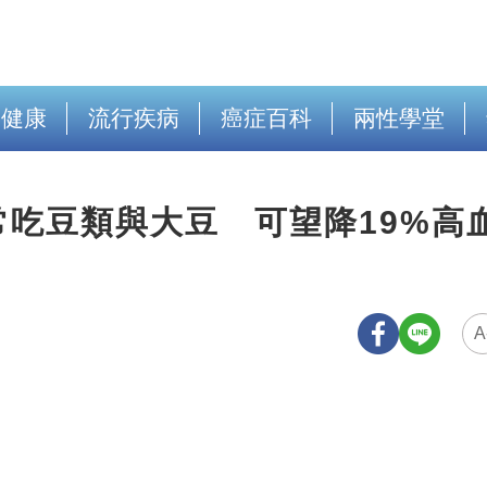
出健康
流行疾病
癌症百科
兩性學堂
吃豆類與大豆 可望降19%高
A