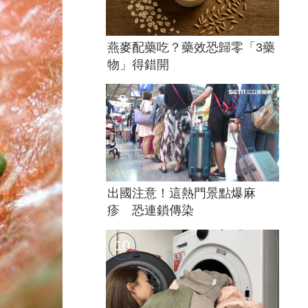
燕麥配藥吃？藥效恐歸零「3藥
物」得錯開
出國注意！這熱門景點爆麻
疹 恐連鎖傳染