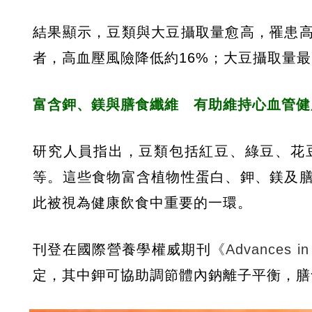
結果顯示，豆類與大豆攝取量愈高，罹患
者，高血壓風險降低約16%；大豆攝取量最
富含鉀、鎂與膳食纖維 有助維持心血管健
研究人員指出，豆類包括紅豆、綠豆、花
等。這些食物富含植物性蛋白、鉀、鎂及
此被視為健康飲食中重要的一環。
刊登在國際營養學權威期刊
《Advances i
定，其中鉀可協助調節體內鈉離子平衡，膳