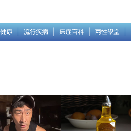
出健康
流行疾病
癌症百科
兩性學堂