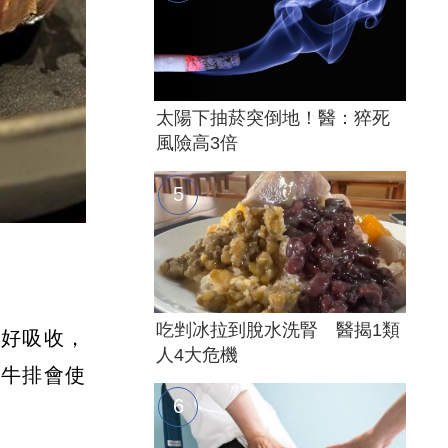
太陽下抽菸突倒地！醫：猝死
風險高3倍
吃剉冰拉到脫水洗腎 醫揭1類
更好吸收，
人4大危機
熟牛排會使