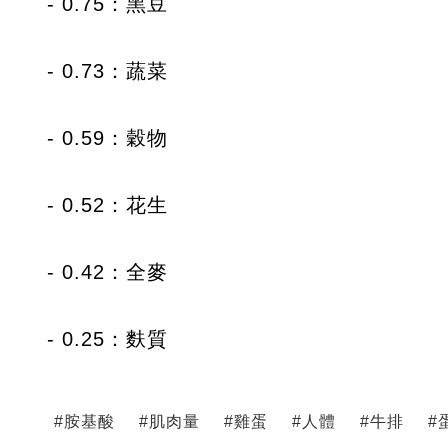
- 0.75：黑豆
- 0.73：蔬菜
- 0.59：穀物
- 0.52：花生
- 0.42：全麥
- 0.25：麩質
#
胺基酸
#
肌肉量
#
雞蛋
#
人體
#
牛排
#