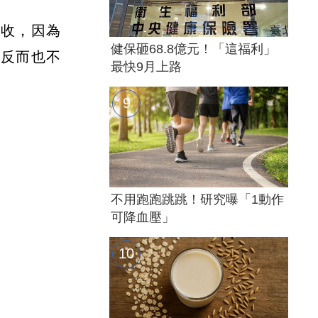
吸收，因為
健保砸68.8億元！「這福利」
，反而也不
最快9月上路
不用跑跑跳跳！研究曝「1動作
可降血壓」