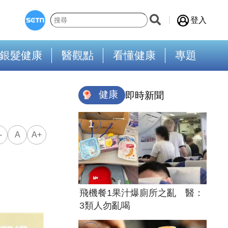
登入
銀髮健康
醫觀點
看懂健康
專題
健康
即時新聞
-
A
A+
飛機餐1果汁爆廁所之亂 醫：
3類人勿亂喝