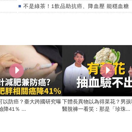
不是綠茶！1飲品助抗癌、降血壓 能穩血糖
可以防癌？臺大跨國研究曝
下體長異物以為得菜花？男孩
降41％ ...
醫脫褲一看笑：那是「珍珠...