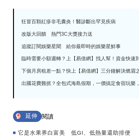
狂冒百顆紅疹非毛囊炎！醫診斷出罕見疾病
改版大回饋 熱門3C大獎接力送
追蹤訂閱娛樂星聞 給你最即時的娛樂星鮮事
臨時需要小額週轉？上【易借網】找人幫！資金快速
下個月房租差一點？快上【易借網】三分鐘解決燃眉
出國花費難抓？全包式海島假期，一價搞定食宿玩樂，省
延伸
閱讀
它是水果界白富美 低GI、低熱量還助排便