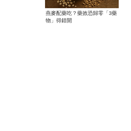
燕麥配藥吃？藥效恐歸零「3藥
物」得錯開