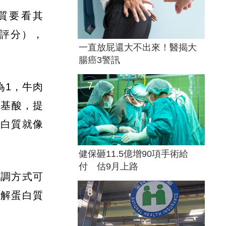
質要看其
胺基酸評分），
一直放屁還大不出來！醫揭大
腸癌3警訊
為1，牛肉
胺基酸，提
蛋白質就像
健保砸11.5億增90項手術給
付 估9月上路
烹調方式可
分解蛋白質