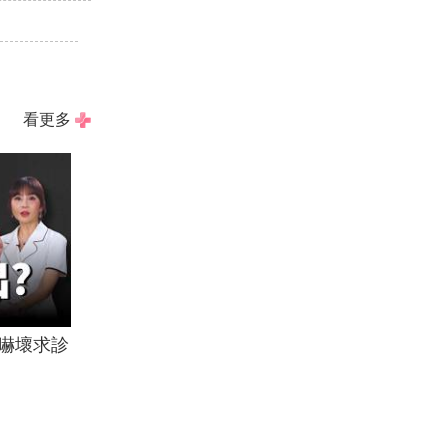
看更多
嚇壞求診