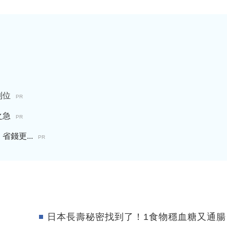
到位
PR
之急
PR
錢更...
PR
日本長壽秘密找到了！1食物穩血糖又通腸