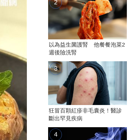
以為益生菌護腎 他餐餐泡菜2
週後險洗腎
狂冒百顆紅疹非毛囊炎！醫診
斷出罕見疾病