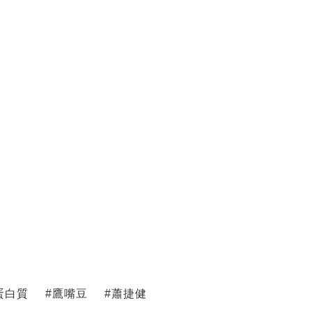
蛋白質
#
鷹嘴豆
#
蕭捷健