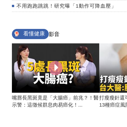
不用跑跑跳跳！研究曝「1動作可降血壓」
看懂健康
影音
嘴唇長黑斑竟是「大腸癌」前兆？！醫
打瘦瘦針還
示警：這徵候群息肉易癌化！...
13種癌症風險