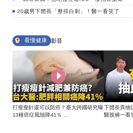
20歲男下體長「整排白刺」！醫一看笑了
看懂健康
影音
打瘦瘦針還可以防癌？臺大跨國研究曝
下體長異物
13種癌症風險降41％ ...
醫脫褲一看笑