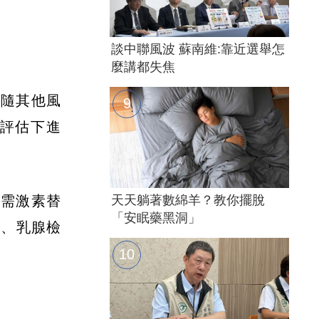
談中聯風波 蘇南維:靠近選舉怎
麼講都失焦
伴隨其他風
評估下進
天天躺著數綿羊？教你擺脫
確需激素替
「安眠藥黑洞」
波、乳腺檢