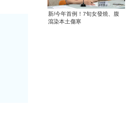
新/今年首例！7旬女發燒、腹
瀉染本土傷寒
！