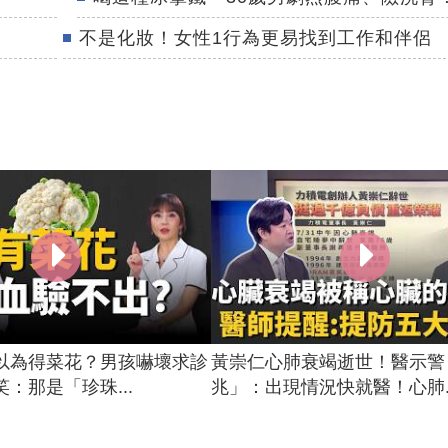
不是化妝！女性1行為更易找到工作和伴侶
以為得菜花？男孩嚇壞求診
黃崇仁心肺衰竭逝世！醫示警
：那是「珍珠...
兆」：出現情況快就醫！心肺..