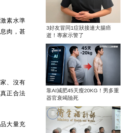
雌激素水準
3好友冒同1症狀接連大腸癌
、息肉，甚
逝！專家示警了
廠家、沒有
靠AI減肥45天瘦20KG！男多重
，真正合法
器官衰竭險死
貼品大量充