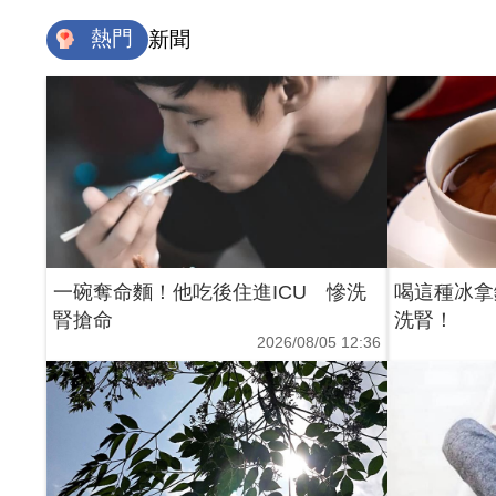
熱門
新聞
一碗奪命麵！他吃後住進ICU 慘洗
喝這種冰拿
腎搶命
洗腎！
2026/08/05 12:36