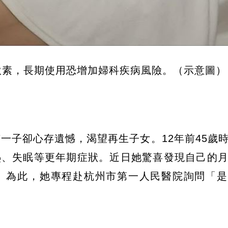
激素，長期使用恐增加婦科疾病風險。（示意圖）
一子卻心存遺憾，渴望再生子女。12年前45歲
熱、失眠等更年期症狀。近日她驚喜發現自己的
。為此，她專程赴杭州市第一人民醫院詢問「是