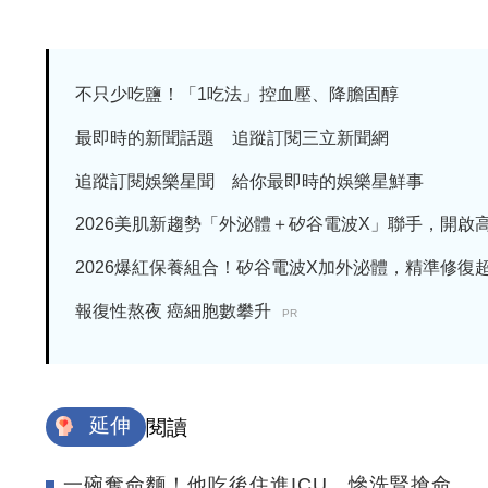
不只少吃鹽！「1吃法」控血壓、降膽固醇
最即時的新聞話題 追蹤訂閱三立新聞網
追蹤訂閱娛樂星聞 給你最即時的娛樂星鮮事
2026美肌新趨勢「外泌體＋矽谷電波X」聯手，開啟高階
2026爆紅保養組合！矽谷電波X加外泌體，精準修復超有
報復性熬夜 癌細胞數攀升
PR
延伸
閱讀
一碗奪命麵！他吃後住進ICU 慘洗腎搶命