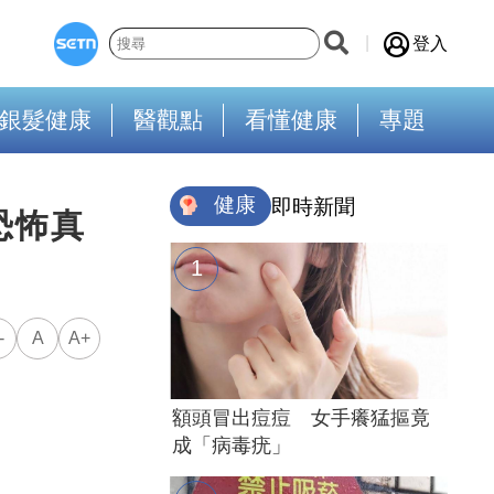
登入
銀髮健康
醫觀點
看懂健康
專題
健康
即時新聞
恐怖真
-
A
A+
額頭冒出痘痘 女手癢猛摳竟
成「病毒疣」