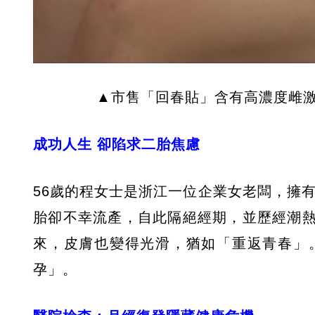
▲市售「回春貼」含有高濃度雌
成功人生 卻陷求二胎焦慮
56歲的程女士是浙江一位企業女老闆，擁有
胎卻不幸流產，自此隔絕經期，並歷經潮
來，皮膚也變得光滑，猶如「重返青春」
孕」。