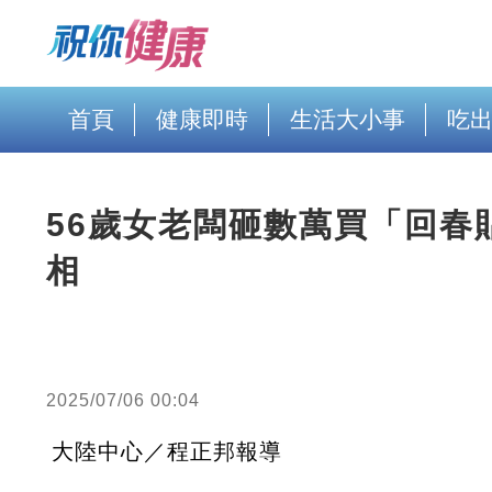
首頁
健康即時
生活大小事
吃
56歲女老闆砸數萬買「回春
相
2025/07/06 00:04
大陸中心／程正邦報導