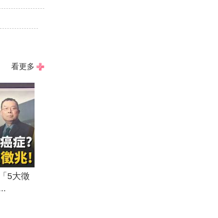
看更多
「5大徵
.