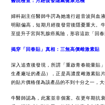
醫院檢查：月經復發隱藏健康危機
婦科副主任醫師牛諤為她進行超音波與血
明顯偏高，短期月經復發背後隱憂重大。
至提升子宮與乳腺癌風險，形容這款「回春
揭穿「回春貼」真相：三無高價雌激素貼
深入追查後發現，所謂「重啟青春能量貼
生產廠址的產品），正是高濃度雌激素貼
的貼片價格僅為該產品的不到十分之一，大
牛醫師認為，此案並非個案。在更年期抗