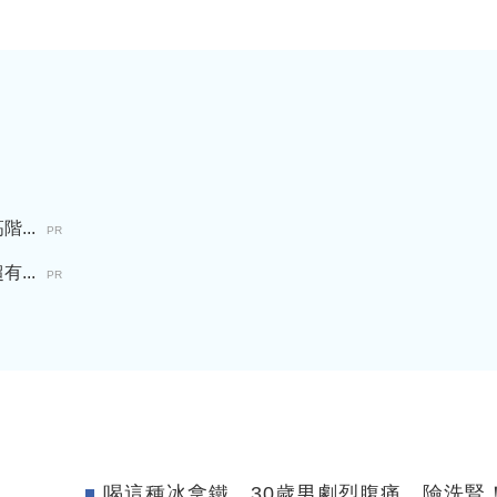
...
PR
...
PR
喝這種冰拿鐵 30歲男劇烈腹痛、險洗腎