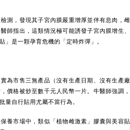
液檢測，發現其子宮內膜嚴重增厚並伴有息肉，
牛醫師指出，這類情況極可能誘發子宮內膜增生
貼」是一顆孕育危機的「定時炸彈」。
」實為市售三無產品（沒有生產日期、沒有生產
片，價格被炒至數千元人民幣一片。牛醫師強調
批量自行貼用尤屬不當行為。
衰保養市場中，類似「植物雌激素」膠囊與美容