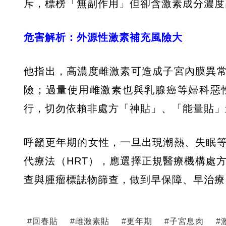
斥，標榜「無副作用」但卻含激素成分濃度
危害解析：外源性激素補充風險大
他指出，高濃度雌激素可造成子宮內膜異
險；過量使用雌激素也與乳腺癌等婦科惡
行，切勿依賴非處方「神貼」、「能量貼」
呼籲更年期的女性，一旦出現潮熱、失眠
代療法（HRT），應選擇正規醫療機構處
查與腫瘤標誌物篩查，做到早保障、早治療
#
回春貼
#
雌激素貼
#
更年期
#
子宮息肉
#