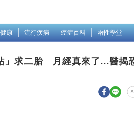
出健康
流行疾病
癌症百科
兩性學堂
貼」求二胎 月經真來了...醫揭
A