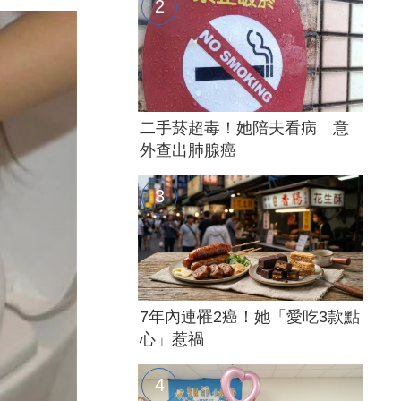
二手菸超毒！她陪夫看病 意
外查出肺腺癌
7年內連罹2癌！她「愛吃3款點
心」惹禍