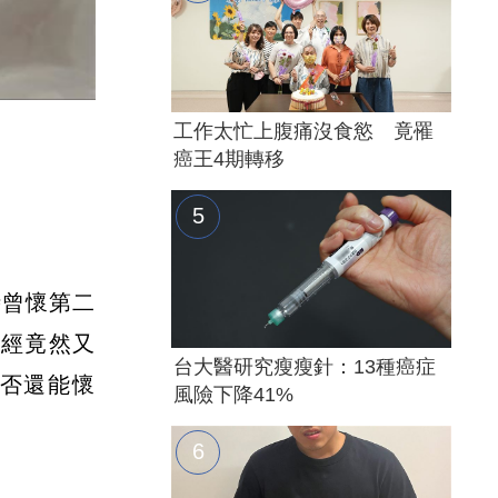
工作太忙上腹痛沒食慾 竟罹
癌王4期轉移
時曾懷第二
月經竟然又
台大醫研究瘦瘦針：13種癌症
否還能懷
風險下降41%