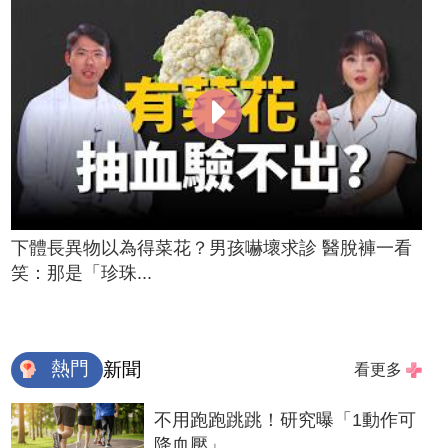
下體長異物以為得菜花？男孩嚇壞求診 醫脫褲一看
笑：那是「珍珠...
熱門
新聞
看更多
不用跑跑跳跳！研究曝「1動作可
降血壓」