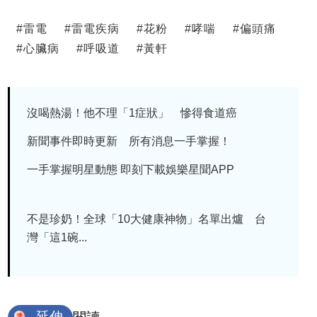
#
雷電
#
雷電疾病
#
花粉
#
哮喘
#
偏頭痛
#
心臟病
#
呼吸道
#
黃軒
沒喝熱湯！他不理「1症狀」 慘得食道癌
新聞事件即時更新 所有消息一手掌握！
一手掌握明星動態 即刻下載娛樂星聞APP
不是珍奶！全球「10大健康神物」名單出爐 台
灣「這1碗...
延伸