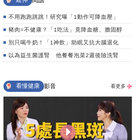
閱讀
不用跑跑跳跳！研究曝「1動作可降血壓」
豬肉=不健康？「1吃法」竟降血糖、膽固醇
別只喝牛奶！「1神飲」助眠又抗大腦退化
以為益生菌護腎 他餐餐泡菜2週後險洗腎
看懂健康
影音
看更多