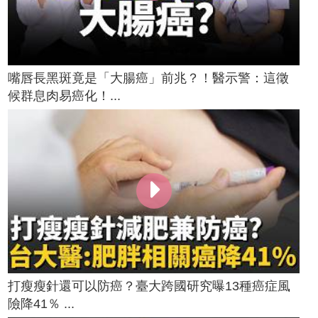
嘴唇長黑斑竟是「大腸癌」前兆？！醫示警：這徵
候群息肉易癌化！...
打瘦瘦針還可以防癌？臺大跨國研究曝13種癌症風
險降41％ ...