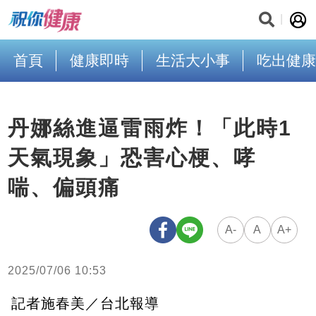
首頁
健康即時
生活大小事
吃出健康
丹娜絲進逼雷雨炸！「此時1
天氣現象」恐害心梗、哮
喘、偏頭痛
A-
A
A+
2025/07/06 10:53
記者施春美／台北報導