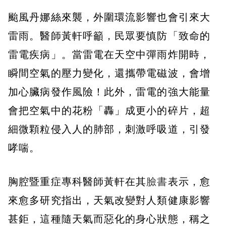
颱風丹娜絲來襲，外圍環流影響也會引來大
雷雨。醫師黃軒呼籲，民眾要慎防「致命的
雷電疾病」。當雷電在天空中彈雨炸開時，
瞬間空氣的壓力變化，還攜帶電磁波，會增
加心臟病發作風險！此外，雷電的強大能量
會把空氣中的花粉「轟」成更小的碎片，超
細微顆粒侵入人的肺部，刺激呼吸道，引發
哮喘。
胸腔暨重症專科醫師黃軒在其
臉書
表示，愈
來愈多研究指出，天氣改變對人類健康影響
甚鉅，這種隨天氣而惡化的身心狀態，稱之