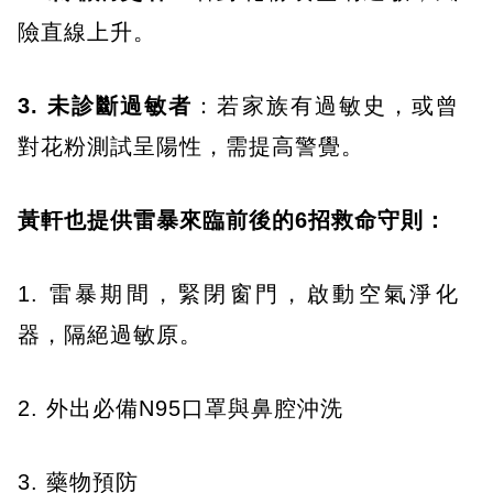
險直線上升。
3. 未診斷過敏者
：若家族有過敏史，或曾
對花粉測試呈陽性，需提高警覺。
黃軒也提供雷暴來臨前後的6招救命守則：
1. 雷暴期間，緊閉窗門，啟動空氣淨化
器，隔絕過敏原。
2. 外出必備N95口罩與鼻腔沖洗
3. 藥物預防