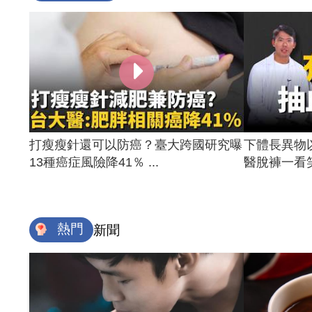
打瘦瘦針還可以防癌？臺大跨國研究曝
下體長異物
13種癌症風險降41％ ...
醫脫褲一看笑
熱門
新聞