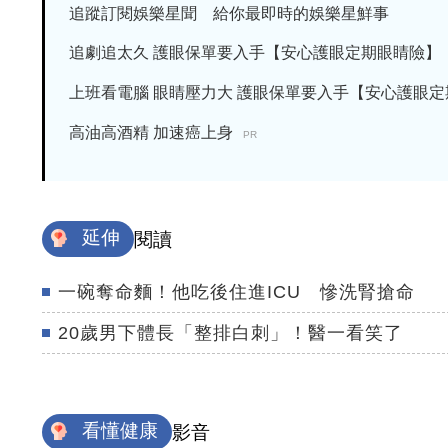
追蹤訂閱娛樂星聞 給你最即時的娛樂星鮮事
追劇追太久 護眼保單要入手【安心護眼定期眼睛險】
上班看電腦 眼睛壓力大 護眼保單要入手【安心護眼定期眼
高油高酒精 加速癌上身
PR
延伸
閱讀
一碗奪命麵！他吃後住進ICU 慘洗腎搶命
20歲男下體長「整排白刺」！醫一看笑了
看懂健康
影音