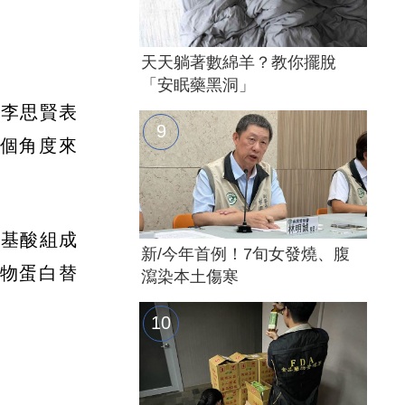
天天躺著數綿羊？教你擺脫
「安眠藥黑洞」
」李思賢表
個角度來
胺基酸組成
新/今年首例！7旬女發燒、腹
植物蛋白替
瀉染本土傷寒