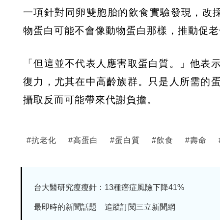
一項針對同卵雙胞胎的飲食實驗發現，改
物蛋白可能不會像動物蛋白那樣，推動促老
「但這並不代表人應害取蛋白質。」他表
復力，尤其在中高齡族群。只是人所需的
攝取反而可能帶來代謝負擔。
#
抗老化
#
高蛋白
#
蛋白質
#
飲食
#
壽命
台大醫研究瘦瘦針：13種癌症風險下降41%
最即時的新聞話題 追蹤訂閱三立新聞網