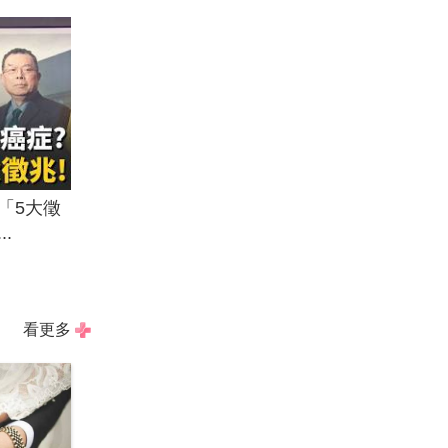
「5大徵
.
看更多