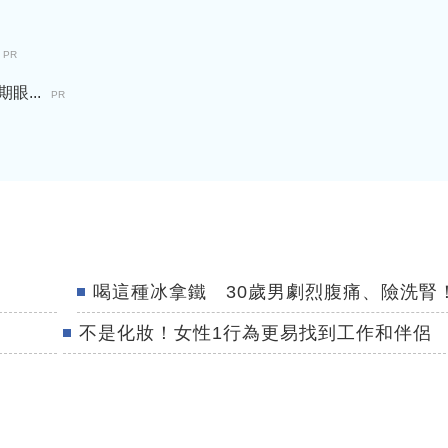
PR
...
PR
喝這種冰拿鐵 30歲男劇烈腹痛、險洗腎
不是化妝！女性1行為更易找到工作和伴侶