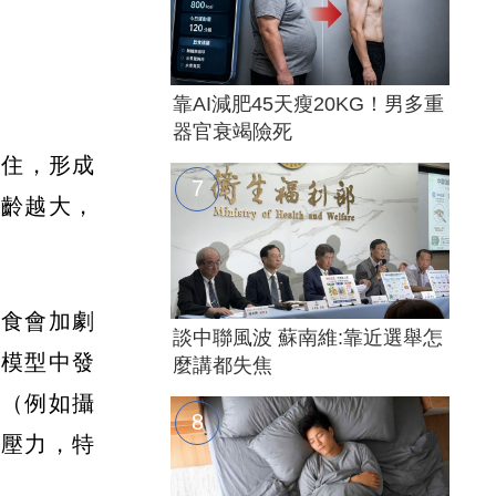
靠AI減肥45天瘦20KG！男多重
器官衰竭險死
停住，形成
年齡越大，
飲食會加劇
談中聯風波 蘇南維:靠近選舉怎
症模型中發
麼講都失焦
取（例如攝
的壓力，特