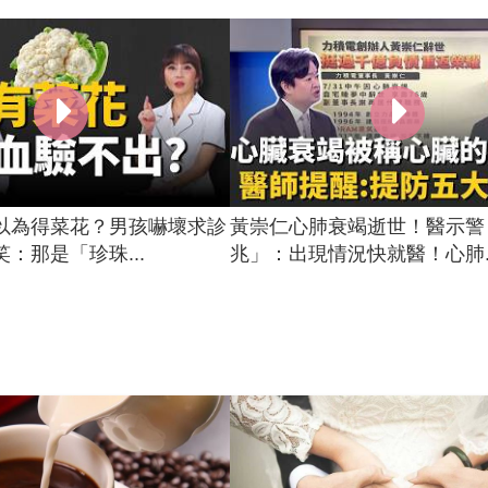
以為得菜花？男孩嚇壞求診
黃崇仁心肺衰竭逝世！醫示警
：那是「珍珠...
兆」：出現情況快就醫！心肺..