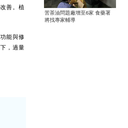
顯改善。植
苦茶油問題廠增至6家 食藥署
將找專家輔導
疫功能與修
況下，過量