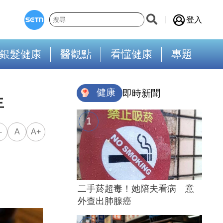
登入
銀髮健康
醫觀點
看懂健康
專題
健康
即時新聞
生
-
A
A+
二手菸超毒！她陪夫看病 意
外查出肺腺癌