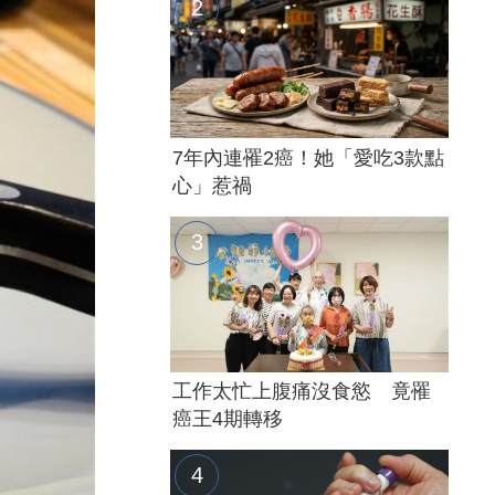
7年內連罹2癌！她「愛吃3款點
心」惹禍
工作太忙上腹痛沒食慾 竟罹
癌王4期轉移