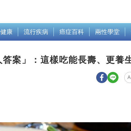
出健康
流行疾病
癌症百科
兩性學堂
人答案」：這樣吃能長壽、更養
A