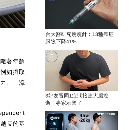
台大醫研究瘦瘦針：13種癌症
)
風險下降41%
，隨著年齡
（例如攝取
壓力。」流
3好友冒同1症狀接連大腸癌
逝！專家示警了
endent
加，越長的基