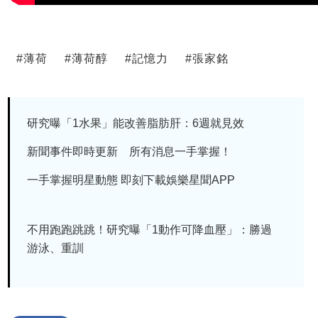
#
薄荷
#
薄荷醇
#
記憶力
#
張家銘
研究曝「1水果」能改善脂肪肝：6週就見效
新聞事件即時更新 所有消息一手掌握！
一手掌握明星動態 即刻下載娛樂星聞APP
不用跑跑跳跳！研究曝「1動作可降血壓」：勝過
游泳、重訓