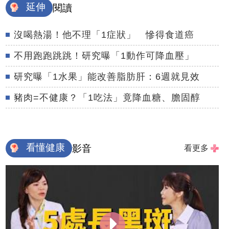
延伸
閱讀
沒喝熱湯！他不理「1症狀」 慘得食道癌
不用跑跑跳跳！研究曝「1動作可降血壓」
研究曝「1水果」能改善脂肪肝：6週就見效
豬肉=不健康？「1吃法」竟降血糖、膽固醇
看懂健康
影音
看更多