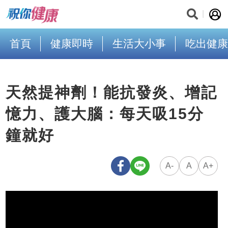
首頁
健康即時
生活大小事
吃出健康
天然提神劑！能抗發炎、增記
憶力、護大腦：每天吸15分
鐘就好
A-
A
A+