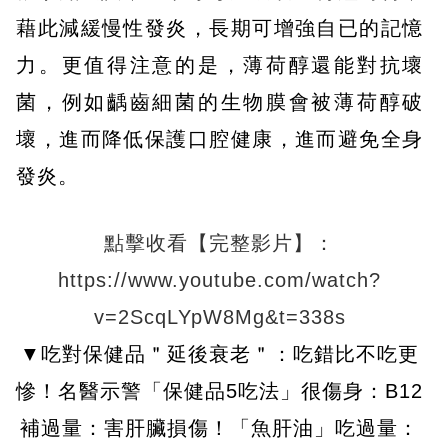
藉此減緩慢性發炎，長期可增強自已的記憶
力。更值得注意的是，薄荷醇還能對抗壞
菌，例如齲齒細菌的生物膜會被薄荷醇破
壞，進而降低保護口腔健康，進而避免全身
發炎。
點擊收看【完整影片】：
https://www.youtube.com/watch?
v=2ScqLYpW8Mg&t=338s
▼吃對保健品＂延後衰老＂：吃錯比不吃更
慘！名醫示警「保健品5吃法」很傷身：B12
補過量：害肝臟損傷！「魚肝油」吃過量：