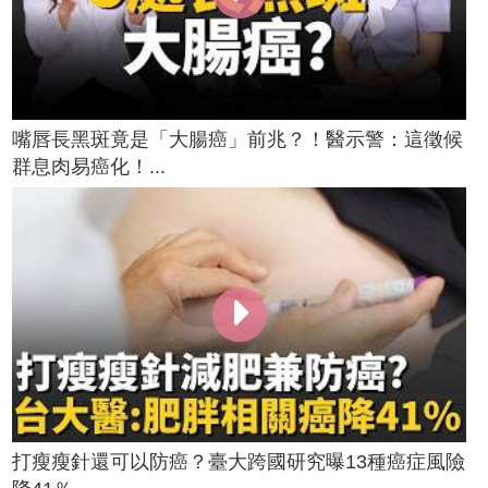
嘴唇長黑斑竟是「大腸癌」前兆？！醫示警：這徵候
群息肉易癌化！...
打瘦瘦針還可以防癌？臺大跨國研究曝13種癌症風險