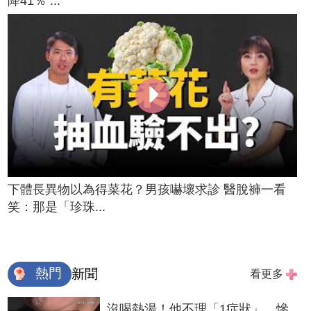
降41％ ...
下體長異物以為得菜花？男孩嚇壞求診 醫脫褲一看
笑：那是「珍珠...
熱門
新聞
看更多
沒喝熱湯！他不理「1症狀」 慘