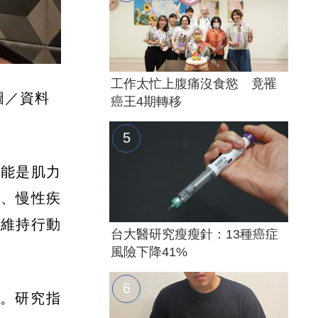
工作太忙上腹痛沒食慾 竟罹
圖／資料
癌王4期轉移
可能是肌力
足、慢性疾
能維持行動
台大醫研究瘦瘦針：13種癌症
風險下降41%
。研究指