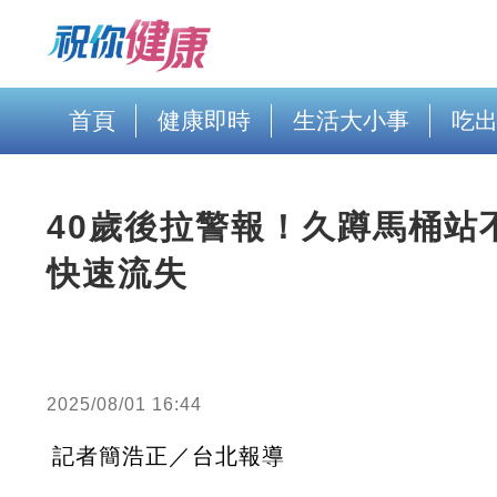
首頁
健康即時
生活大小事
吃
40歲後拉警報！久蹲馬桶站
快速流失
2025/08/01 16:44
記者簡浩正／台北報導