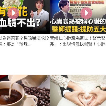
以為得菜花？男孩嚇壞求診
黃崇仁心肺衰竭逝世！醫示警
：那是「珍珠...
兆」：出現情況快就醫！心肺..