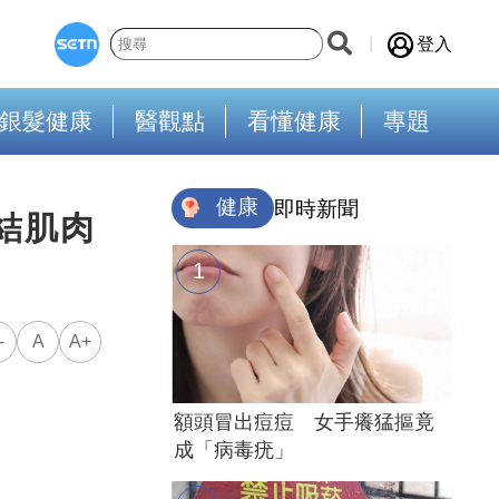
登入
銀髮健康
醫觀點
看懂健康
專題
健康
即時新聞
結肌肉
-
A
A+
額頭冒出痘痘 女手癢猛摳竟
成「病毒疣」