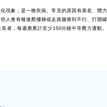
老化現象，是一種疾病。常見的原因有衰老、體
有些人會有種連爬樓梯或走路腿痠到不行、打開
上長者，每週應累計至少150分鐘中等費力運動