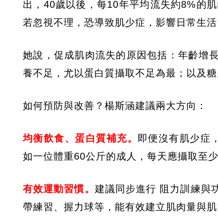
出，40歲以後，每10年平均流失約8%的
若忽視不理，恐導致肌少症，影響日常生活
她說，促成肌肉流失的原因包括：年齡增
養不足，尤以蛋白質攝取不足為最；以及糖
如何預防與改善？楊斯涵建議兩大方向：
均衡飲食、蛋白質補充。
即便沒有肌少症，
如一位體重60公斤的成人，每天應攝取至少
有效運動習慣。
建議同步進行 阻力訓練與
帶練習、握力球等，能有效建立肌肉量與肌