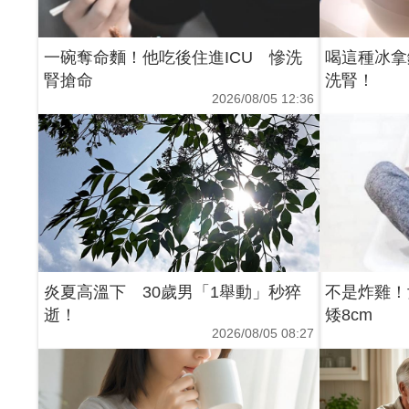
一碗奪命麵！他吃後住進ICU 慘洗
喝這種冰拿
腎搶命
洗腎！
2026/08/05 12:36
炎夏高溫下 30歲男「1舉動」秒猝
不是炸雞！
逝！
矮8cm
2026/08/05 08:27