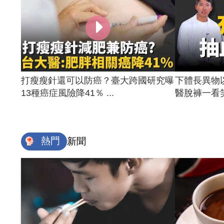
打瘦瘦針還可以防癌？臺大跨國研究曝
下體長異物
13種癌症風險降41％ ...
醫脫褲一看笑
熱門
新聞