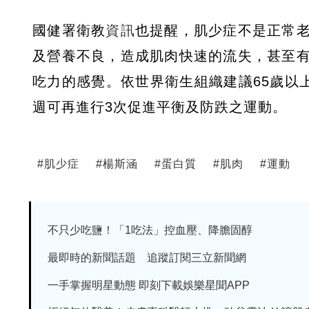
國健署衛教
資訊
也提醒，肌少症不是正常
及營養不良，造成肌肉快速的流失，甚至
吃力的感覺。依世界衛生組織建議65歲以
週可再進行3次促進平衡及防跌之運動。
#
肌少症
#
楊斯涵
#
蛋白質
#
肌肉
#
運動
不只少吃鹽！「1吃法」控血壓、降膽固醇
最即時的新聞話題 追蹤訂閱三立新聞網
一手掌握明星動態 即刻下載娛樂星聞APP