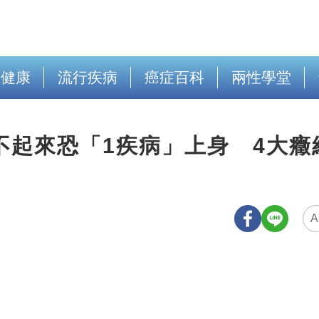
出健康
流行疾病
癌症百科
兩性學堂
不起來恐「1疾病」上身 4大癥
A