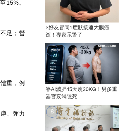
至15%。
3好友冒同1症狀接連大腸癌
量不足；營
逝！專家示警了
斤體重，例
靠AI減肥45天瘦20KG！男多重
器官衰竭險死
深蹲、彈力