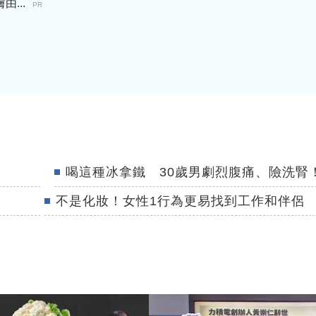
...
PR
喝這種冰拿鐵 30歲男劇烈腹痛、險洗腎
不是化妝！女性1行為更易找到工作和伴侶