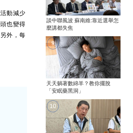
力活動減少
談中聯風波 蘇南維:靠近選舉怎
罐頭也變得
麼講都失焦
。另外，每
天天躺著數綿羊？教你擺脫
「安眠藥黑洞」