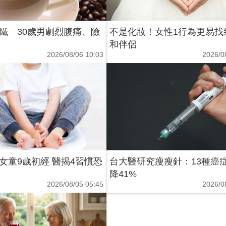
鐵 30歲男劇烈腹痛、險
不是化妝！女性1行為更易找
和伴侶
2026/08/06 10:03
2026/0
女童9歲初經 醫揭4習慣恐
台大醫研究瘦瘦針：13種癌
降41%
2026/08/05 05:45
2026/0