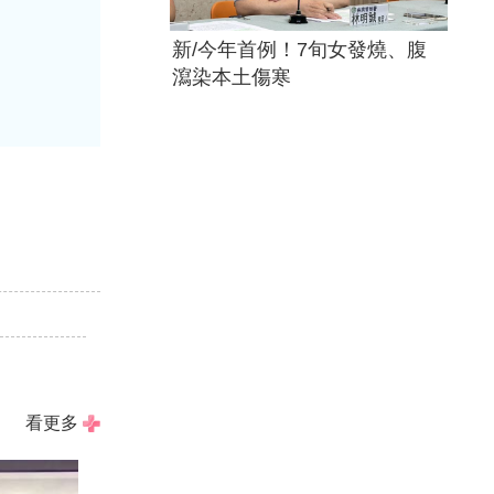
新/今年首例！7旬女發燒、腹
瀉染本土傷寒
！
看更多