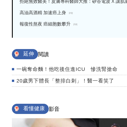
拒絕無效醫美！皮膚專科醫師大推：矽谷電波 X 讓肌膚由
高油高酒精 加速癌上身
PR
報復性熬夜 癌細胞數攀升
PR
延伸
閱讀
一碗奪命麵！他吃後住進ICU 慘洗腎搶命
20歲男下體長「整排白刺」！醫一看笑了
看懂健康
影音