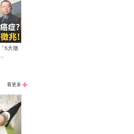
「5大徵
.
看更多