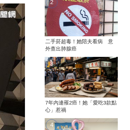
二手菸超毒！她陪夫看病 意
外查出肺腺癌
7年內連罹2癌！她「愛吃3款點
心」惹禍