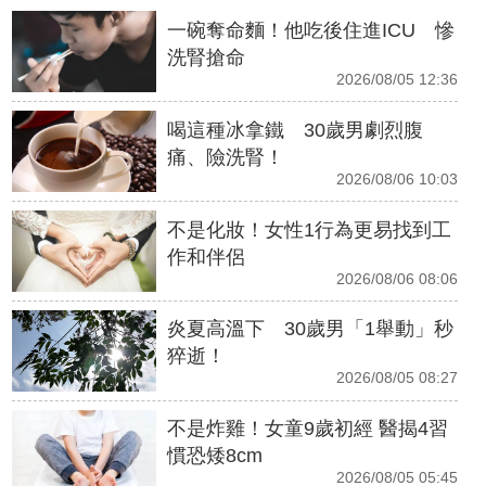
一碗奪命麵！他吃後住進ICU 慘
洗腎搶命
2026/08/05 12:36
喝這種冰拿鐵 30歲男劇烈腹
痛、險洗腎！
2026/08/06 10:03
不是化妝！女性1行為更易找到工
作和伴侶
2026/08/06 08:06
炎夏高溫下 30歲男「1舉動」秒
猝逝！
2026/08/05 08:27
不是炸雞！女童9歲初經 醫揭4習
慣恐矮8cm
2026/08/05 05:45