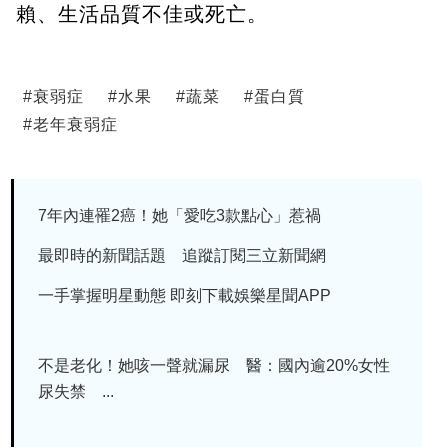
賴、生活品質不佳或死亡。
#
衰弱症
#
水果
#
蔬菜
#
蛋白質
#
老年衰弱症
7年內連罹2癌！她「愛吃3款點心」惹禍
最即時的新聞話題 追蹤訂閱三立新聞網
一手掌握明星動態 即刻下載娛樂星聞APP
不是老化！她咳一聲就漏尿 醫：國內逾20%女性
尿失禁 ...