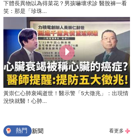
下體長異物以為得菜花？男孩嚇壞求診 醫脫褲一看
笑：那是「珍珠...
黃崇仁心肺衰竭逝世！醫示警「5大徵兆」：出現情
況快就醫！心肺...
熱門
新聞
看更多