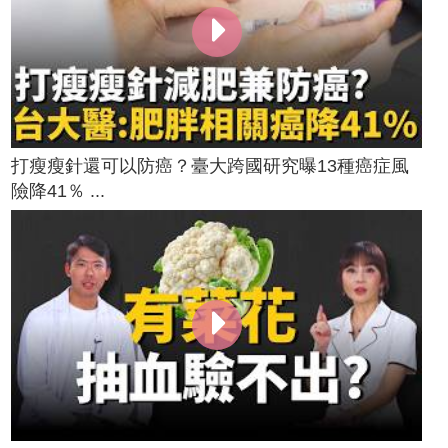
打瘦瘦針還可以防癌？臺大跨國研究曝13種癌症風
險降41％ ...