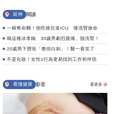
延伸
閱讀
一碗奪命麵！他吃後住進ICU 慘洗腎搶命
喝這種冰拿鐵 30歲男劇烈腹痛、險洗腎！
20歲男下體長「整排白刺」！醫一看笑了
不是化妝！女性1行為更易找到工作和伴侶
看懂健康
影音
看更多