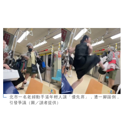
北市一名老婦動手逼年輕人讓「優先席」，遭一腳踹倒，
引發爭議（圖／讀者提供）