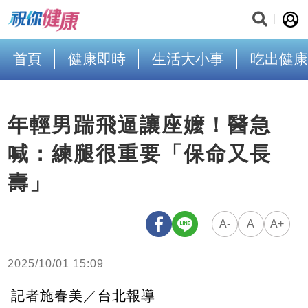
首頁
健康即時
生活大小事
吃出健康
年輕男踹飛逼讓座嬤！醫急
喊：練腿很重要「保命又長
壽」
A-
A
A+
2025/10/01 15:09
記者施春美／台北報導