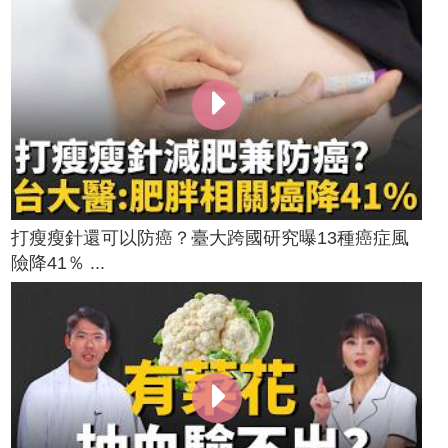
打瘦瘦針還可以防癌？臺大跨國研究曝13種癌症風
險降41％ ...