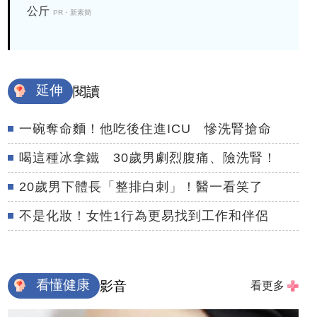
公斤
PR・新素簡
延伸
閱讀
一碗奪命麵！他吃後住進ICU 慘洗腎搶命
喝這種冰拿鐵 30歲男劇烈腹痛、險洗腎！
20歲男下體長「整排白刺」！醫一看笑了
不是化妝！女性1行為更易找到工作和伴侶
看懂健康
影音
看更多