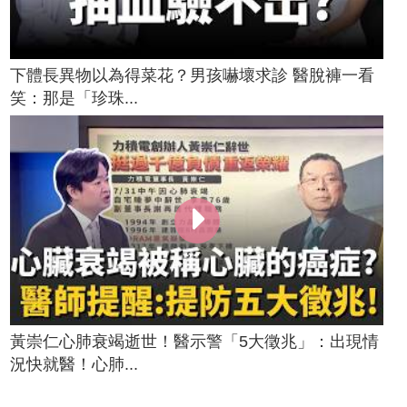
下體長異物以為得菜花？男孩嚇壞求診 醫脫褲一看
笑：那是「珍珠...
黃崇仁心肺衰竭逝世！醫示警「5大徵兆」：出現情
況快就醫！心肺...