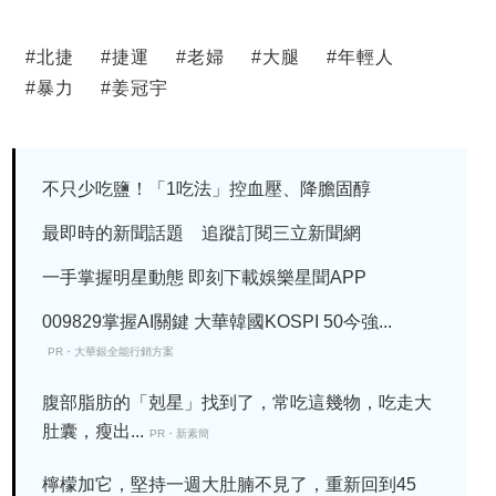
#
北捷
#
捷運
#
老婦
#
大腿
#
年輕人
#
暴力
#
姜冠宇
不只少吃鹽！「1吃法」控血壓、降膽固醇
最即時的新聞話題 追蹤訂閱三立新聞網
一手掌握明星動態 即刻下載娛樂星聞APP
009829掌握AI關鍵 大華韓國KOSPI 50今強...
PR・大華銀全能行銷方案
腹部脂肪的「剋星」找到了，常吃這幾物，吃走大
肚囊，瘦出...
PR・新素簡
檸檬加它，堅持一週大肚腩不見了，重新回到45