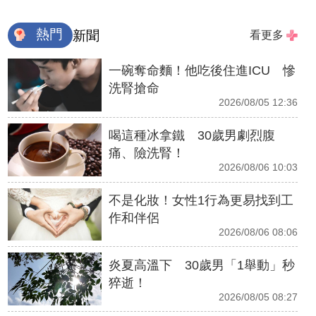
熱門
新聞
看更多
一碗奪命麵！他吃後住進ICU 慘
洗腎搶命
2026/08/05 12:36
喝這種冰拿鐵 30歲男劇烈腹
痛、險洗腎！
2026/08/06 10:03
不是化妝！女性1行為更易找到工
作和伴侶
2026/08/06 08:06
炎夏高溫下 30歲男「1舉動」秒
猝逝！
2026/08/05 08:27