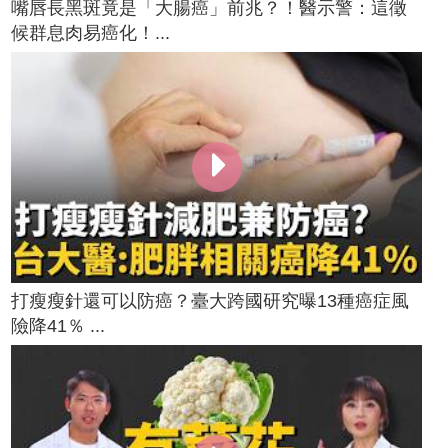
嘴唇長黑斑竟是「大腸癌」前兆？！醫示警：這徵
候群息肉易癌化！...
打瘦瘦針還可以防癌？臺大跨國研究曝13種癌症風
險降41％ ...