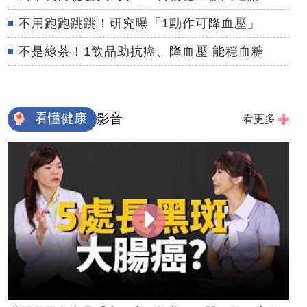
不用跑跑跳跳！研究曝「1動作可降血壓」
不是綠茶！1飲品助抗癌、降血壓 能穩血糖
看懂健康
影音
看更多