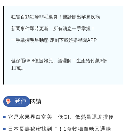
狂冒百顆紅疹非毛囊炎！醫診斷出罕見疾病
新聞事件即時更新 所有消息一手掌握！
一手掌握明星動態 即刻下載娛樂星聞APP
健保砸68.8億挺婦兒、護理師！生產給付飆3倍
11萬...
延伸
閱讀
它是水果界白富美 低GI、低熱量還助排便
日本長壽秘密找到了！1食物穩血糖又通腸