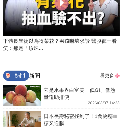
下體長異物以為得菜花？男孩嚇壞求診 醫脫褲一看
笑：那是「珍珠...
熱門
新聞
看更多
它是水果界白富美 低GI、低熱
量還助排便
2026/08/07 14:23
日本長壽秘密找到了！1食物穩血
糖又通腸