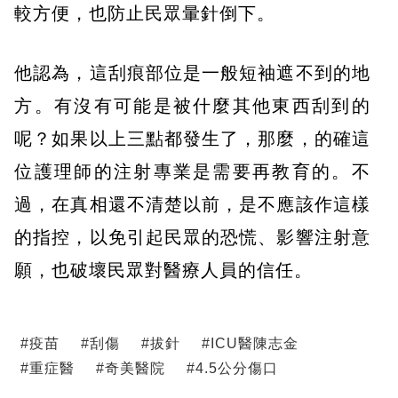
較方便，也防止民眾暈針倒下。
他認為，這刮痕部位是一般短袖遮不到的地
方。有沒有可能是被什麼其他東西刮到的
呢？如果以上三點都發生了，那麼，的確這
位護理師的注射專業是需要再教育的。不
過，在真相還不清楚以前，是不應該作這樣
的指控，以免引起民眾的恐慌、影響注射意
願，也破壞民眾對醫療人員的信任。
#
疫苗
#
刮傷
#
拔針
#
ICU醫陳志金
#
重症醫
#
奇美醫院
#
4.5公分傷口