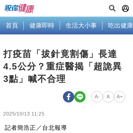
首頁
健康即時
生活大小事
吃出健康
打疫苗「拔針竟割傷」長達
4.5公分？重症醫揭「超詭異
3點」喊不合理
A-
A
A+
2025/10/13 11:25
記者簡浩正／台北報導