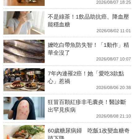
2026/08/07 18:25
不是綠茶！1飲品助抗癌、降血壓
能穩血糖
2026/08/02 11:01
嬤吃白帶魚防失智！「1動作」精
華全沒了
2026/08/07 10:07
7年內連罹2癌！她「愛吃3款點
心」惹禍
2026/08/06 20:38
狂冒百顆紅疹非毛囊炎！醫診斷
出罕見疾病
2026/08/08 21:10
60歲糖尿病婦 吃飯1改變血糖奇
蹟下降