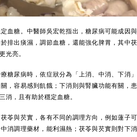
穩定血糖。中醫師吳宏乾指出，糖尿病可能成因
助於排出痰濕，調節血糖，還能強化脾胃，其中
更光亮。
治療糖尿病時，依症狀分為「上消、中消、下消
相關，容易感到飢餓；下消則與腎臟功能有關，
三消，且有助於穩定血糖。
、茯苓與芡實，各有不同的調理方向，例如蓮子
於中消調理藥材，能利濕熱；茯苓與芡實則對下