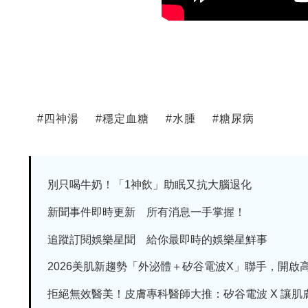
#
四神湯
#
穩定血糖
#
水腫
#
糖尿病
別只喝牛奶！「1神飲」助眠又抗大腦退化
新聞事件即時更新 所有消息一手掌握！
追蹤訂閱娛樂星聞 給你最即時的娛樂星鮮事
2026美肌新趨勢「外泌體＋矽谷電波X」聯手，開啟高階
拒絕無效醫美！皮膚專科醫師大推：矽谷電波 X 讓肌膚由