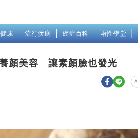
出健康
流行疾病
癌症百科
兩性學堂
」養顏美容 讓素顏臉也發光
A