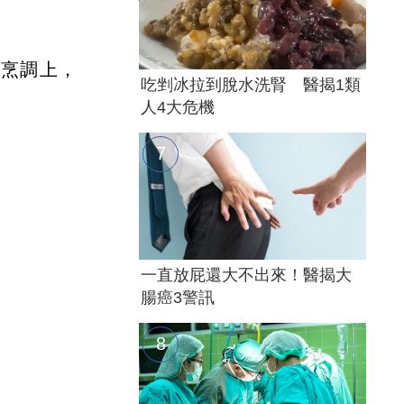
。烹調上，
吃剉冰拉到脫水洗腎 醫揭1類
人4大危機
一直放屁還大不出來！醫揭大
腸癌3警訊