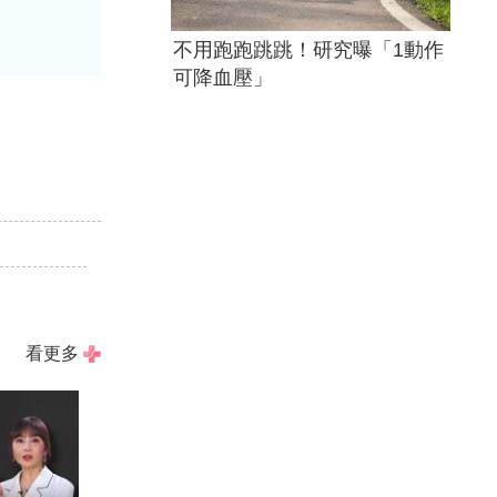
不用跑跑跳跳！研究曝「1動作
可降血壓」
看更多