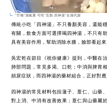
"芒種"濕氣重 可吃"瓜類.四神湯"去濕代謝
傳統小吃「四神湯」不只養顏美容，還能
有關，飲食方面可選擇喝四神湯，不只有
具有美容作用，幫助消除水腫，臉部看起來
吳宏乾在節目《祝你健康》提到，中醫在
肺部問題，常見多渴、口乾；中消與脾胃
頻尿症狀，而四神湯的藥材組合，正好對應
四神湯的常見材料包括蓮子、薏仁、山藥
對上消、中消有改善效果；薏仁與山藥屬