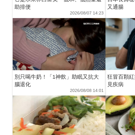
助排便
又通腸
2026/08/07 14:23
別只喝牛奶！「1神飲」助眠又抗大
狂冒百顆紅
腦退化
見疾病
2026/08/08 14:01