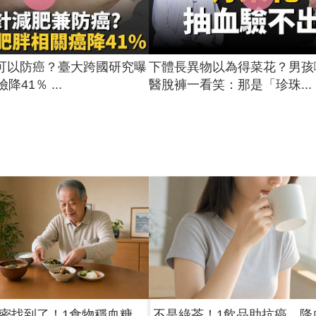
可以防癌？臺大跨國研究曝
下體長異物以為得菜花？男孩
降41％ ...
醫脫褲一看笑：那是「珍珠...
密找到了！1食物穩血糖
不是綠茶！1飲品助抗癌、降