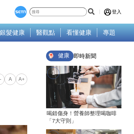
登入
銀髮健康
醫觀點
看懂健康
專題
健康
即時新聞
-
A
A+
喝錯傷身！營養師整理喝咖啡
「7大守則」