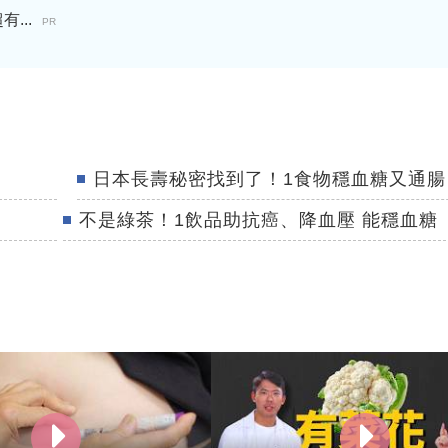
...
PR
日本長壽秘密找到了！1食物穩血糖又通腸
不是綠茶！1飲品助抗癌、降血壓 能穩血糖