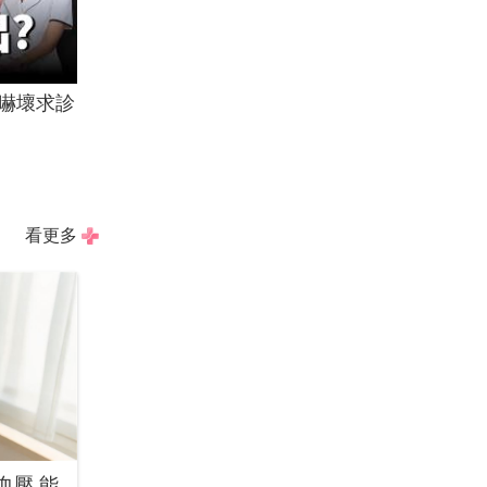
嚇壞求診
看更多
血壓 能