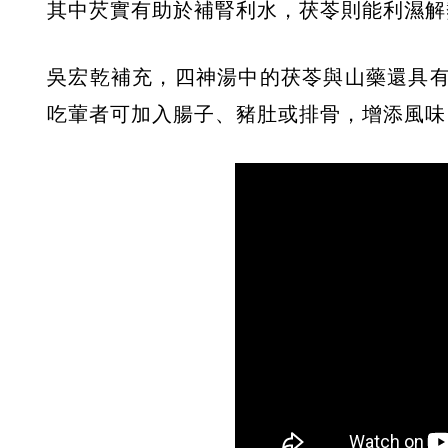
其中芡實有助於補腎利水，茯苓則能利濕解
吳宏乾補充，四神湯中的茯苓與山藥還具
吃葷者可加入腸子、豬肚或排骨，增添風味