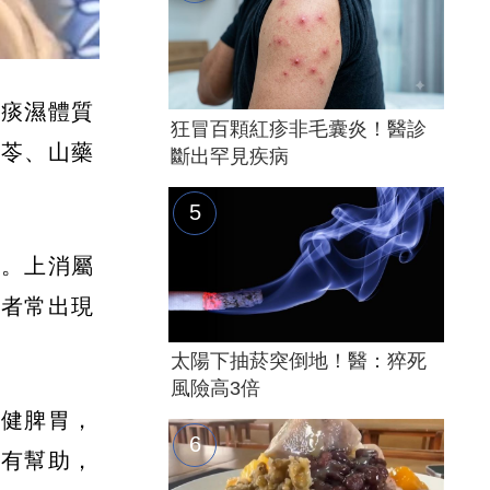
與痰濕體質
狂冒百顆紅疹非毛囊炎！醫診
茯苓、山藥
斷出罕見疾病
」。上消屬
患者常出現
太陽下抽菸突倒地！醫：猝死
風險高3倍
可健脾胃，
消有幫助，