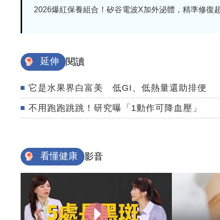
2026爆紅保養組合！矽谷電波X加外泌體，精準修復超有
延伸
閱讀
它是水果界白富美 低GI、低熱量還助排便
不用跑跑跳跳！研究曝「1動作可降血壓」
看懂健康
影音