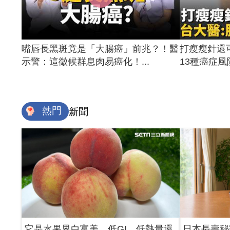
嘴唇長黑斑竟是「大腸癌」前兆？！醫
打瘦瘦針還
示警：這徵候群息肉易癌化！...
13種癌症風險
熱門
新聞
它是水果界白富美 低GI、低熱量還
日本長壽秘