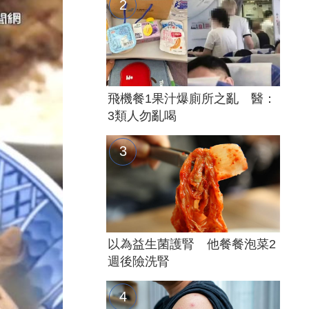
飛機餐1果汁爆廁所之亂 醫：
3類人勿亂喝
以為益生菌護腎 他餐餐泡菜2
週後險洗腎