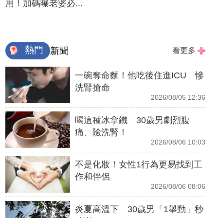
用！加碼曝老婆必...
熱門
新聞
看更多
一碗奪命麵！他吃後住進ICU 慘
洗腎搶命
2026/08/05 12:36
喝這種冰拿鐵 30歲男劇烈腹
痛、險洗腎！
2026/08/06 10:03
不是化妝！女性1行為更易找到工
作和伴侶
2026/08/06 08:06
炎夏高溫下 30歲男「1舉動」秒