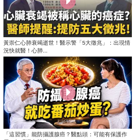
黃崇仁心肺衰竭逝世！醫示警「5大徵兆」：出現情
況快就醫！心肺...
「這習慣」能防攝護腺癌？醫點頭：可能有保護作