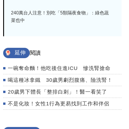
240萬台人注意！別吃「5類隔夜食物」：綠色蔬
菜也中
延伸
閱讀
一碗奪命麵！他吃後住進ICU 慘洗腎搶命
喝這種冰拿鐵 30歲男劇烈腹痛、險洗腎！
20歲男下體長「整排白刺」！醫一看笑了
不是化妝！女性1行為更易找到工作和伴侶