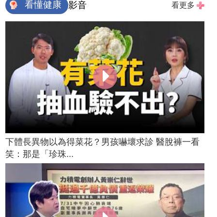
看懂健康
影音
看更多
下體長異物以為得菜花？男孩嚇壞求診 醫脫褲一看
笑：那是「珍珠...