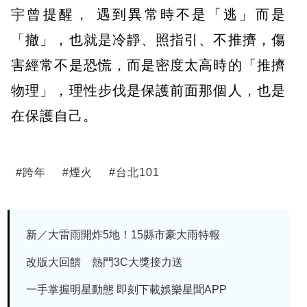
宇
曾提醒， 遇到異常時不是「逃」而是
「撤」，也就是冷靜、照指引、不推擠，傷
害經常不是恐慌，而是密度太高時的「推擠
物理」，理性步伐是保護前面那個人，也是
在保護自己。
#
跨年
#
煙火
#
台北101
新／大雷雨開炸5地！15縣市豪大雨特報
改版大回饋 熱門3C大獎接力送
一手掌握明星動態 即刻下載娛樂星聞APP