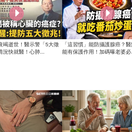
衰竭逝世！醫示警「5大徵
「這習慣」能防攝護腺癌？醫
況快就醫！心肺...
能有保護作用！加碼曝老婆必..