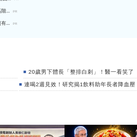
...
PR
...
PR
20歲男下體長「整排白刺」！醫一看笑了
連喝2週見效！研究揭1飲料助年長者降血壓