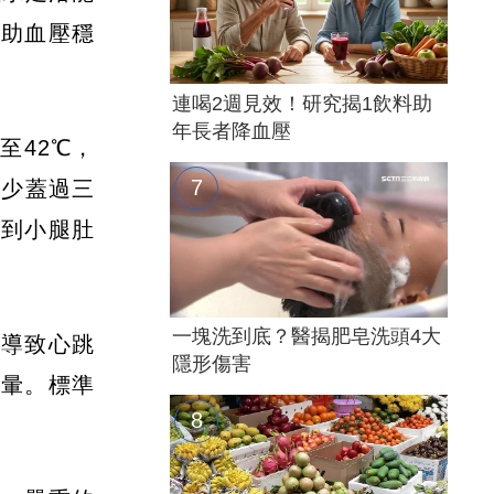
輔助血壓穩
連喝2週見效！研究揭1飲料助
年長者降血壓
至42℃，
至少蓋過三
泡到小腿肚
一塊洗到底？醫揭肥皂洗頭4大
能導致心跳
隱形傷害
頭暈。標準