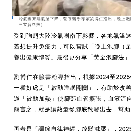
冷氣團來襲氣溫下降，營養醫學專家劉博仁指出，晚上泡腳
三立資料照）
受到強烈大陸冷氣團南下影響，各地氣溫
若想提升免疫力，可以嘗試「晚上泡腳（
養出健康體質。最後更分享「黃金泡腳法」，
劉博仁在
臉書粉專
指出，根據2024至2
一種好處是「啟動睡眠開關」，有助於改
過「被動加熱」使腳部血管擴張，血液流向
簡言之，就是讓熱量從腳底散發出去，幫助
再者是「調節自律神經，放鬆減壓」，20