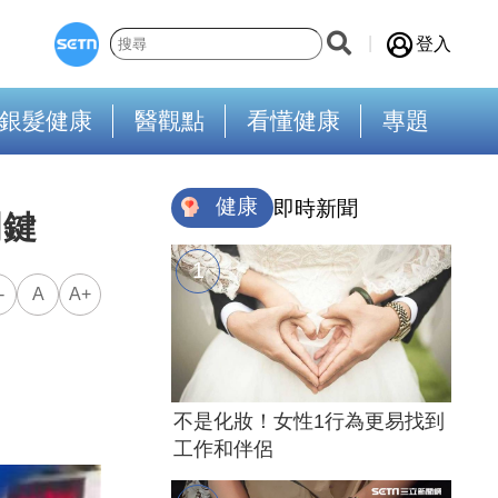
登入
銀髮健康
醫觀點
看懂健康
專題
健康
即時新聞
關鍵
-
A
A+
不是化妝！女性1行為更易找到
工作和伴侶