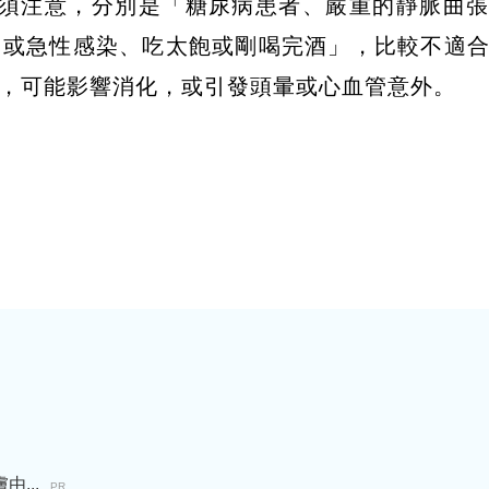
群須注意，分別是「糖尿病患者、嚴重的靜脈曲
口或急性感染、吃太飽或剛喝完酒」，比較不適
，可能影響消化，或引發頭暈或心血管意外。
...
PR