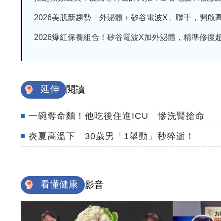
2026美肌新趨勢「外泌體＋矽谷電波X」聯手，開啟高階
2026爆紅保養組合！矽谷電波X加外泌體，精準修復超有
延伸
閱讀
一碗奪命麵！他吃後住進ICU 慘洗腎搶命
炎夏高溫下 30歲男「1舉動」秒猝逝！
看懂健康
影音