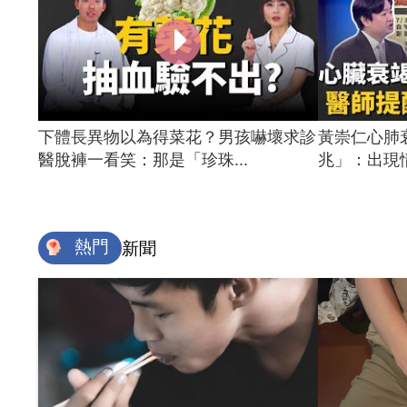
下體長異物以為得菜花？男孩嚇壞求診
黃崇仁心肺
醫脫褲一看笑：那是「珍珠...
兆」：出現情
熱門
新聞