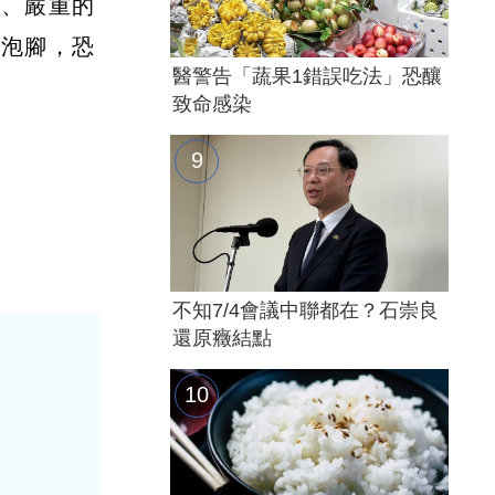
張、嚴重的
合泡腳，恐
醫警告「蔬果1錯誤吃法」恐釀
致命感染
不知7/4會議中聯都在？石崇良
還原癥結點