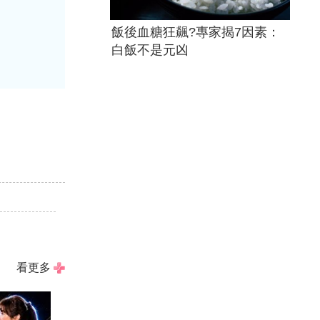
飯後血糖狂飆?專家揭7因素：
白飯不是元凶
看更多