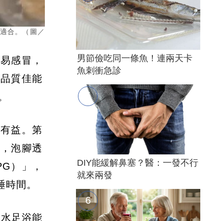
最適合。（圖／
男節儉吃同一條魚！連兩天卡
容易感冒，
魚刺衝急診
眠品質佳能
。
體有益。第
降，泡腳透
DIY能緩解鼻塞？醫：一發不行
PG）」，
就來兩發
睡時間。
溫水足浴能