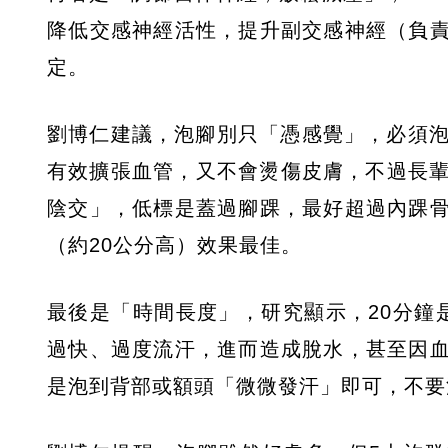
降低交感神經活性，提升副交感神經（負
定。
劉博仁建議，泡腳別只「憑感覺」，必須泡
有效擴張血管，又不會燙傷皮膚，不過長輩
陰交」，低標是蓋過腳踝，最好超過內踝
（約20公分高）效果最佳。
最後是「時間長度」，研究顯示，20分鐘
過快、過度流汗，進而造成脫水，甚至因
是泡到背部或額頭「微微發汗」即可，不要