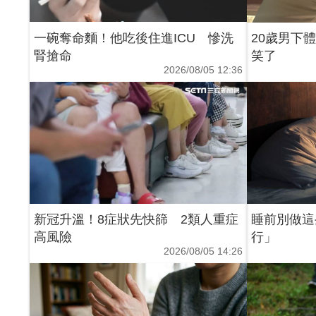
一碗奪命麵！他吃後住進ICU 慘洗
20歲男下
腎搶命
笑了
2026/08/05 12:36
新冠升溫！8症狀先快篩 2類人重症
睡前別做這
高風險
行」
2026/08/05 14:26