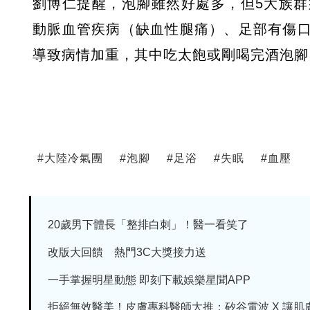
劉博仁提醒，泡腳雖然好處多，但5大族
動脈血管疾病（缺血性腿痛）、足部有傷
導致病情加重，其中吃太飽或剛喝完酒泡腳
#
大陸冷氣團
#
泡腳
#
足浴
#
失眠
#
血壓
20歲男下體長「整排白刺」！醫一看笑了
改版大回饋 熱門3C大獎接力送
一手掌握明星動態 即刻下載娛樂星聞APP
拒絕無效醫美！皮膚專科醫師大推：矽谷電波 X 讓肌膚由