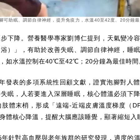
可助眠、調節自律神經，提升免疫力，水溫40至42度、20分鐘
逐步下降。營養醫學專家劉博仁提到，天氣變冷
足浴）」，有助於改善失眠、調節自律神經，睡
如水溫控制在40℃至42℃；20分鐘為最佳時間
025年發表的多項系統性回顧文獻，證實泡腳對人
善失眠，人若要進入深層睡眠，核心體溫必須下
肢體末梢，形成「遠端-近端皮膚溫度梯度（D
身體核心降溫，提醒大腦應該睡覺，顯著縮短入
25年針對高血壓與老年族群的研究發現，適度的