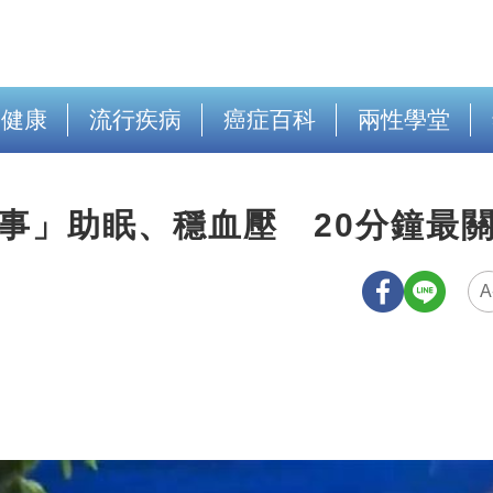
出健康
流行疾病
癌症百科
兩性學堂
事」助眠、穩血壓 20分鐘最
A