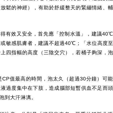
責放鬆的神經），有助於舒緩整天的緊繃情緒、
得有效又安全，首先應「控制水溫」，建議40℃
或敏感肌膚者，建議不超過40℃；「水位高度
骨上四指幅的高度（三陰交穴），若桶子夠深，
是CP值最高的時間，泡太久（超過30分鐘）可
血液過度集中在下肢，造成腦部短暫供血不足而
泡到大汗淋漓。