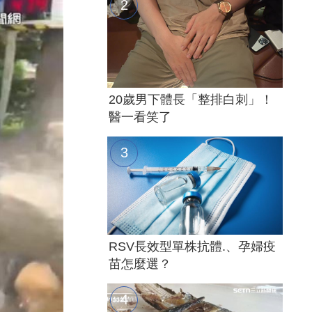
20歲男下體長「整排白刺」！
醫一看笑了
RSV長效型單株抗體.、孕婦疫
苗怎麼選？