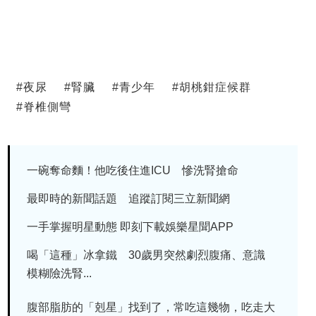
#
夜尿
#
腎臟
#
青少年
#
胡桃鉗症候群
#
脊椎側彎
一碗奪命麵！他吃後住進ICU 慘洗腎搶命
最即時的新聞話題 追蹤訂閱三立新聞網
一手掌握明星動態 即刻下載娛樂星聞APP
喝「這種」冰拿鐵 30歲男突然劇烈腹痛、意識
模糊險洗腎...
腹部脂肪的「剋星」找到了，常吃這幾物，吃走大