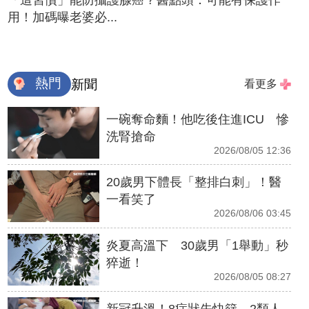
「這習慣」能防攝護腺癌？醫點頭：可能有保護作
用！加碼曝老婆必...
熱門
新聞
看更多
一碗奪命麵！他吃後住進ICU 慘
洗腎搶命
2026/08/05 12:36
20歲男下體長「整排白刺」！醫
一看笑了
2026/08/06 03:45
炎夏高溫下 30歲男「1舉動」秒
猝逝！
2026/08/05 08:27
新冠升溫！8症狀先快篩 2類人