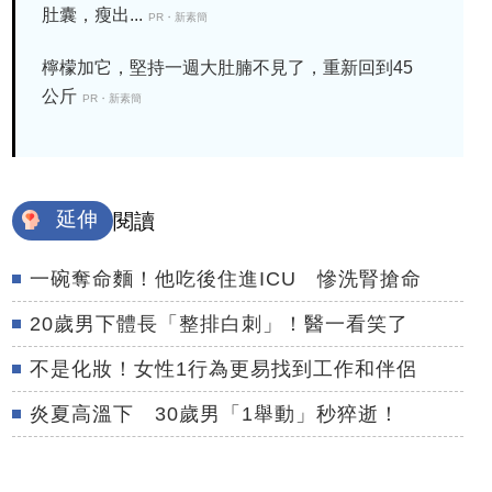
肚囊，瘦出...
PR・新素簡
檸檬加它，堅持一週大肚腩不見了，重新回到45
公斤
PR・新素簡
延伸
閱讀
一碗奪命麵！他吃後住進ICU 慘洗腎搶命
20歲男下體長「整排白刺」！醫一看笑了
不是化妝！女性1行為更易找到工作和伴侶
炎夏高溫下 30歲男「1舉動」秒猝逝！