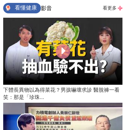
看懂健康
影音
看更多
下體長異物以為得菜花？男孩嚇壞求診 醫脫褲一看
笑：那是「珍珠...