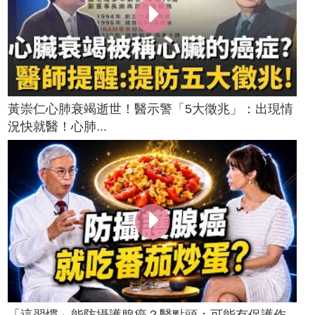
黃崇仁心肺衰竭逝世！醫示警「5大徵兆」：出現情
況快就醫！心肺...