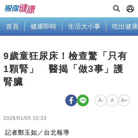
首頁
健康即時
生活大小事
吃出健康
9歲童狂尿床！檢查驚「只有
1顆腎」 醫揭「做3事」護
腎臟
A-
A
A+
2026/01/05 10:33
記者鄭玉如／台北報導