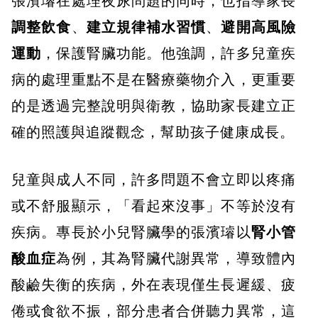
張濱璿在處理夜尿問題的同時，也指導家長
調整飲食
、
建立規律補水習慣
、
避開高風險
運動
，保護腎臟功能。他強調，許多兒童疾
病的處理重點不是在醫療藥物介入，更重要
的是透過完整說明與衛教，協助家長建立正
確的照護與追蹤觀念，幫助孩子健康成長。
兒童與成人不同，許多問題不會立即以疼痛
或不舒服顯示，「看起來沒事」不等於沒有
疾病。專長於小兒腎臟學的張濱璿以
腎小管
酸血症
為例，其為腎臟代謝異常，導致體內
酸鹼失衡的疾病，外在表現僅生長遲緩、疲
倦或食欲不振，部分患者合併聽力異常，這