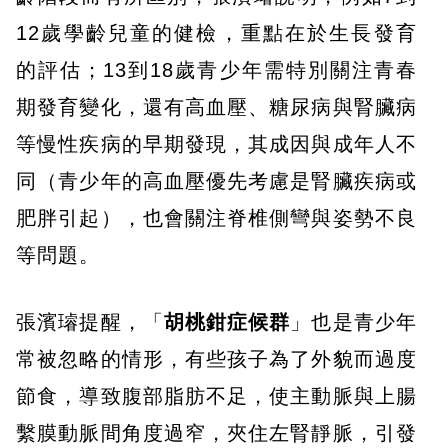
12歲學齡兒童的健檢，重點在於生長發育
的評估；13到18歲青少年需特別關注青春
期發育變化，還有高血壓、糖尿病與腎臟病
等慢性疾病的早期發現，其成因與成年人不
同（青少年的高血壓優先考慮是腎臟疾病或
肥胖引起），也會關注脊椎側彎與姿勢不良
等問題。
張濱璿提醒，「
胡桃鉗症候群
」也是青少年
常被忽略的情形，有些孩子為了外貌而過度
節食，導致腹部脂肪不足，使主動脈與上腸
繫膜動脈間角度過窄，夾住左腎靜脈，引發