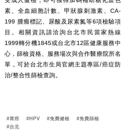
受成人健檢，即可獲得加碼補助糖化血色
素、全血細胞計數、甲狀腺刺激素、CA-
199 腫瘤標記、尿酸及尿素氮等6項檢驗項
目。相關資訊請洽詢台北市民當家熱線
1999轉分機1845或台北市12區健康服務中
心，篩檢資格、服務場次與合作醫療院所名
單，可於台北市生局官網主題專區/癌症防
治/整合性篩檢查詢。
#
胃癌
#
HPV
#
免費健檢
#
免費篩檢
#
台北