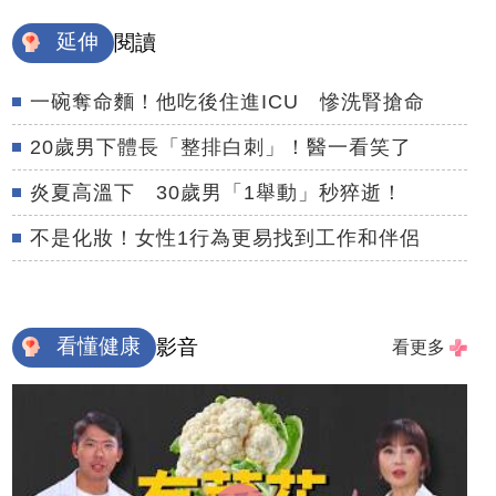
延伸
閱讀
一碗奪命麵！他吃後住進ICU 慘洗腎搶命
20歲男下體長「整排白刺」！醫一看笑了
炎夏高溫下 30歲男「1舉動」秒猝逝！
不是化妝！女性1行為更易找到工作和伴侶
看懂健康
影音
看更多