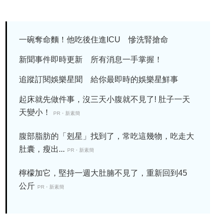
一碗奪命麵！他吃後住進ICU 慘洗腎搶命
新聞事件即時更新 所有消息一手掌握！
追蹤訂閱娛樂星聞 給你最即時的娛樂星鮮事
起床就先做件事，沒三天小腹就不見了! 肚子一天
天變小！
PR・新素簡
腹部脂肪的「剋星」找到了，常吃這幾物，吃走大
肚囊，瘦出...
PR・新素簡
檸檬加它，堅持一週大肚腩不見了，重新回到45
公斤
PR・新素簡