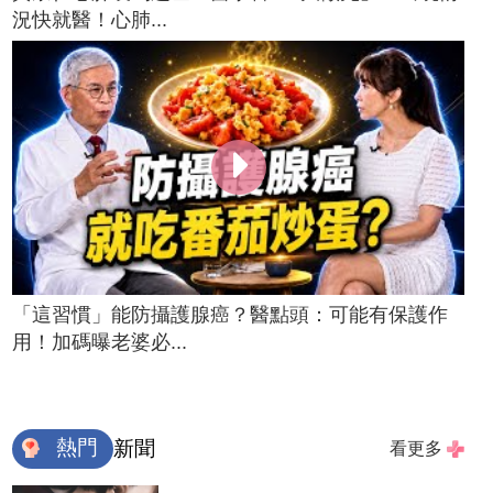
況快就醫！心肺...
「這習慣」能防攝護腺癌？醫點頭：可能有保護作
用！加碼曝老婆必...
熱門
新聞
看更多