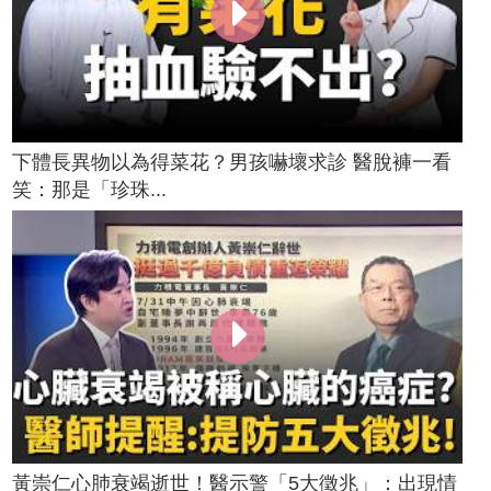
下體長異物以為得菜花？男孩嚇壞求診 醫脫褲一看
笑：那是「珍珠...
黃崇仁心肺衰竭逝世！醫示警「5大徵兆」：出現情