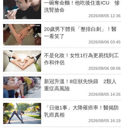
一碗奪命麵！他吃後住進ICU 慘
洗腎搶命
2026/08/05 12:36
20歲男下體長「整排白刺」！醫
一看笑了
2026/08/06 03:45
不是化妝！女性1行為更易找到工
作和伴侶
2026/08/06 08:06
新冠升溫！8症狀先快篩 2類人
重症高風險
2026/08/05 14:26
「日做1事」大降罹癌率！醫揭防
乳癌真相
2026/08/05 16:19