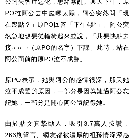
公的失智症惡化，思緒紊亂。某天下午，原
PO推阿公去中庭曬太陽，阿公突然問「現
在幾點？」原PO回答「下午4點」。阿公突
然急地想要從輪椅起來並說，「我要快點去
接○ ○ ○（原PO的名字）下課。此時，站在
阿公面前的原PO泣不成聲。
原PO表示，她與阿公的感情很深，那天她
泣不成聲的原因，一部分是因為難過阿公忘
記她，一部分是開心阿公還記得她。
由於貼文真摯動人，吸引3.7萬人按讚，
266則留言。網友都被濃厚的祖孫情深深感