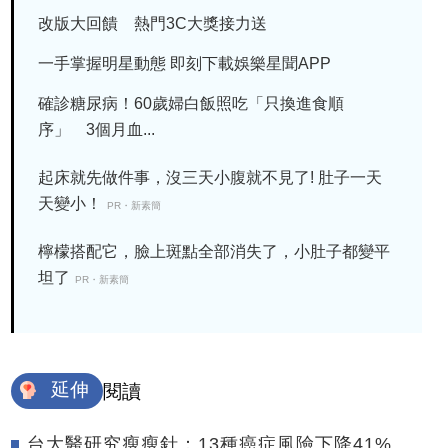
改版大回饋 熱門3C大獎接力送
一手掌握明星動態 即刻下載娛樂星聞APP
確診糖尿病！60歲婦白飯照吃「只換進食順
序」 3個月血...
起床就先做件事，沒三天小腹就不見了! 肚子一天
天變小！
PR・新素簡
檸檬搭配它，臉上斑點全部消失了，小肚子都變平
坦了
PR・新素簡
延伸
閱讀
台大醫研究瘦瘦針：13種癌症風險下降41%