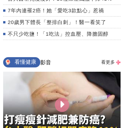
7年內連罹2癌！她「愛吃3款點心」惹禍
20歲男下體長「整排白刺」！醫一看笑了
不只少吃鹽！「1吃法」控血壓、降膽固醇
看懂健康
影音
看更多