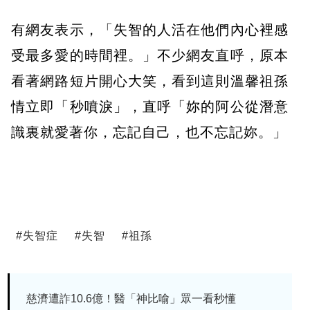
有網友表示，「失智的人活在他們內心裡感
受最多愛的時間裡。」不少網友直呼，原本
看著網路短片開心大笑，看到這則溫馨祖孫
情立即「秒噴淚」，直呼「妳的阿公從潛意
識裏就愛著你，忘記自己，也不忘記妳。」
#
失智症
#
失智
#
祖孫
慈濟遭詐10.6億！醫「神比喻」眾一看秒懂