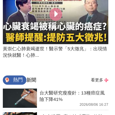
黃崇仁心肺衰竭逝世！醫示警「5大徵兆」：出現情
況快就醫！心肺...
熱門
新聞
看更多
台大醫研究瘦瘦針：13種癌症風
險下降41%
2026/08/06 16:27