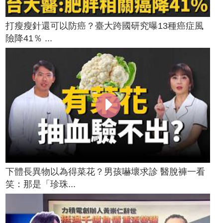
打瘦瘦針還可以防癌？臺大跨國研究曝13種癌症風
險降41％ ...
下體長異物以為得菜花？男孩嚇壞求診 醫脫褲一看
笑：那是「珍珠...