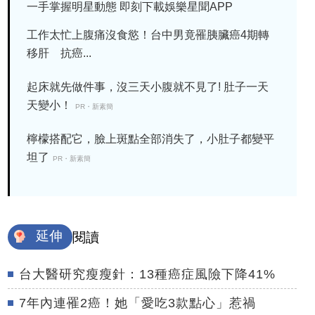
一手掌握明星動態 即刻下載娛樂星聞APP
工作太忙上腹痛沒食慾！台中男竟罹胰臟癌4期轉
移肝 抗癌...
起床就先做件事，沒三天小腹就不見了! 肚子一天
天變小！
PR・新素簡
檸檬搭配它，臉上斑點全部消失了，小肚子都變平
坦了
PR・新素簡
延伸
閱讀
台大醫研究瘦瘦針：13種癌症風險下降41%
7年內連罹2癌！她「愛吃3款點心」惹禍