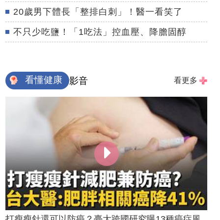
20歲男下體長「整排白刺」！醫一看笑了
不只少吃鹽！「1吃法」控血壓、降膽固醇
看懂健康
影音
看更多
打瘦瘦針還可以防癌？臺大跨國研究曝13種癌症風