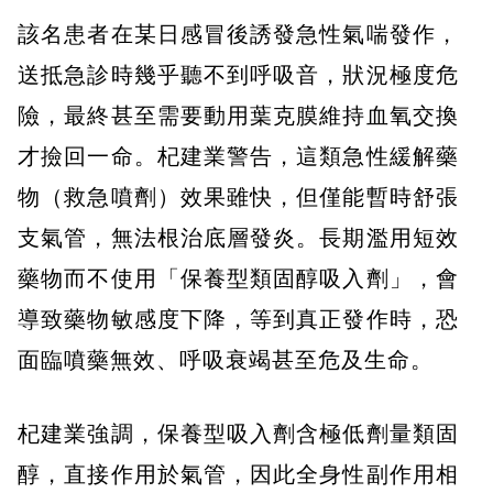
該名患者在某日感冒後誘發急性氣喘發作，
送抵急診時幾乎聽不到呼吸音，狀況極度危
險，最終甚至需要動用葉克膜維持血氧交換
才撿回一命。杞建業警告，這類急性緩解藥
物（救急噴劑）效果雖快，但僅能暫時舒張
支氣管，無法根治底層發炎。長期濫用短效
藥物而不使用「保養型類固醇吸入劑」，會
導致藥物敏感度下降，等到真正發作時，恐
面臨噴藥無效、呼吸衰竭甚至危及生命。
杞建業強調，保養型吸入劑含極低劑量類固
醇，直接作用於氣管，因此全身性副作用相