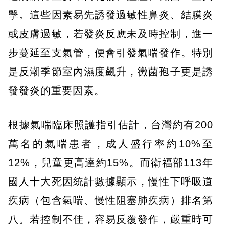
擊。這些因素易先誘發過敏性鼻炎、結膜炎
或皮膚過敏，若發炎反應未及時控制，進一
步蔓延至支氣管，便會引發氣喘發作。特別
是反潮季節室內濕度飆升，黴菌孢子更是誘
發發炎的重要因素。
根據氣喘臨床照護指引估計，台灣約有200
萬名的氣喘患者，成人盛行率約10%至
12%，兒童更高達約15%。而衛福部113年
國人十大死因統計數據顯示，慢性下呼吸道
疾病（包含氣喘、慢性阻塞肺疾病）排名第
八。若控制不佳，容易反覆發作，嚴重時可