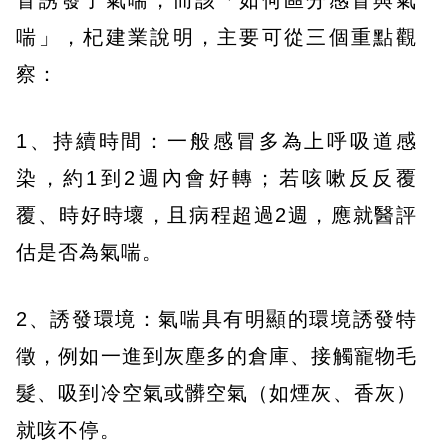
冒誘發了氣喘，而該「如何區分感冒與氣
喘」，杞建業說明，主要可從三個重點觀
察：
1、持續時間：一般感冒多為上呼吸道感
染，約1到2週內會好轉；若咳嗽反反覆
覆、時好時壞，且病程超過2週，應就醫評
估是否為氣喘。
2、誘發環境：氣喘具有明顯的環境誘發特
徵，例如一進到灰塵多的倉庫、接觸寵物毛
髮、吸到冷空氣或髒空氣（如煙灰、香灰）
就咳不停。