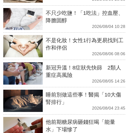
不只少吃鹽！「1吃法」控血壓、
降膽固醇
2026/08/04 10:28
不是化妝！女性1行為更易找到工
作和伴侶
2026/08/06 08:06
新冠升溫！8症狀先快篩 2類人
重症高風險
2026/08/05 14:26
睡前別做這些事！醫揭「10大傷
腎排行」
2026/08/04 23:45
他前期糖尿病砸錢狂喝「能量
水」下場慘了