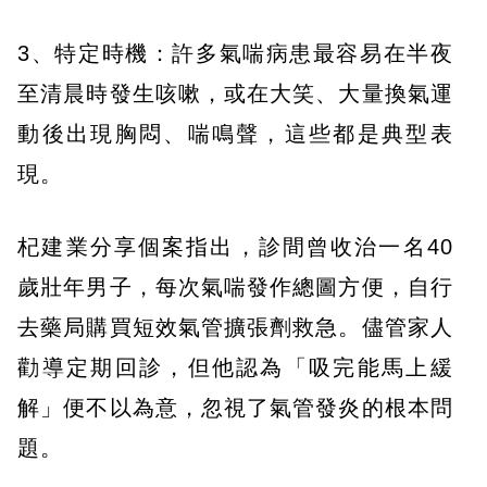
3、特定時機：許多氣喘病患最容易在半夜
至清晨時發生咳嗽，或在大笑、大量換氣運
動後出現胸悶、喘鳴聲，這些都是典型表
現。
杞建業分享個案指出，診間曾收治一名40
歲壯年男子，每次氣喘發作總圖方便，自行
去藥局購買短效氣管擴張劑救急。儘管家人
勸導定期回診，但他認為「吸完能馬上緩
解」便不以為意，忽視了氣管發炎的根本問
題。