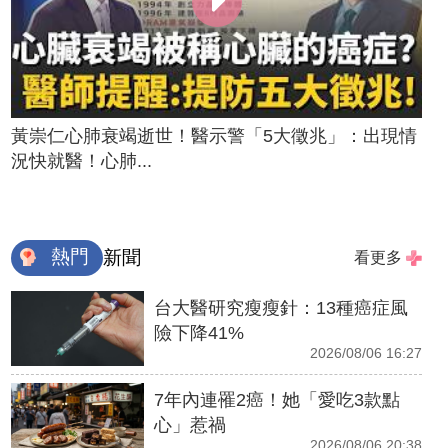
黃崇仁心肺衰竭逝世！醫示警「5大徵兆」：出現情
況快就醫！心肺...
熱門
新聞
看更多
台大醫研究瘦瘦針：13種癌症風
險下降41%
2026/08/06 16:27
7年內連罹2癌！她「愛吃3款點
心」惹禍
2026/08/06 20:38