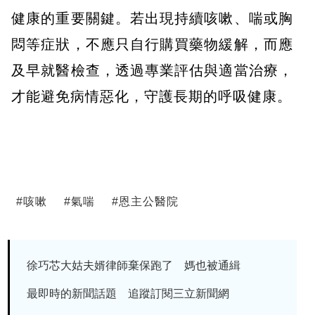
健康的重要關鍵。若出現持續咳嗽、喘或胸
悶等症狀，不應只自行購買藥物緩解，而應
及早就醫檢查，透過專業評估與適當治療，
才能避免病情惡化，守護長期的呼吸健康。
#
咳嗽
#
氣喘
#
恩主公醫院
徐巧芯大姑夫婿律師棄保跑了 媽也被通緝
最即時的新聞話題 追蹤訂閱三立新聞網