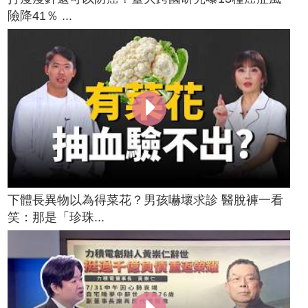
險降41％ ...
下體長異物以為得菜花？男孩嚇壞求診 醫脫褲一看
笑：那是「珍珠...