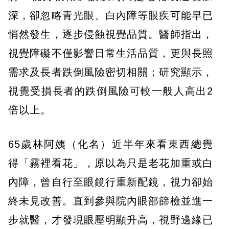
深，卻忽略青光眼、白內障等眼疾可能早已
悄然發生，逐步侵蝕視覺品質。醫師指出，
視覺障礙不僅影響日常生活品質，更與長照
需求及長者跌倒風險密切相關；研究顯示，
視覺受損長者的跌倒風險可較一般人高出2
倍以上。
65歲林阿姨（化名）近半年來看東西總覺
得「霧裡看花」，原以為只是老花加重或白
內障，曾自行至眼鏡行重新配鏡，視力卻始
終未見改善。直到參與院內眼部篩檢並進一
步就醫，才發現眼壓明顯升高，視野邊緣已