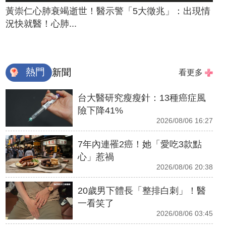
黃崇仁心肺衰竭逝世！醫示警「5大徵兆」：出現情
況快就醫！心肺...
熱門
新聞
看更多
台大醫研究瘦瘦針：13種癌症風
險下降41%
2026/08/06 16:27
7年內連罹2癌！她「愛吃3款點
心」惹禍
2026/08/06 20:38
20歲男下體長「整排白刺」！醫
一看笑了
2026/08/06 03:45