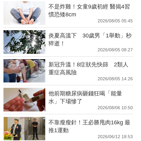
不是炸雞！女童9歲初經 醫揭4習
慣恐矮8cm
2026/08/05 05:45
炎夏高溫下 30歲男「1舉動」秒
猝逝！
2026/08/05 08:27
新冠升溫！8症狀先快篩 2類人
重症高風險
2026/08/05 14:26
他前期糖尿病砸錢狂喝「能量
水」下場慘了
2026/08/06 10:50
不靠瘦瘦針！王必勝甩肉16kg 最
推1運動
2026/06/12 18:53