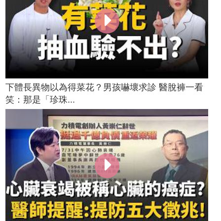
下體長異物以為得菜花？男孩嚇壞求診 醫脫褲一看
笑：那是「珍珠...