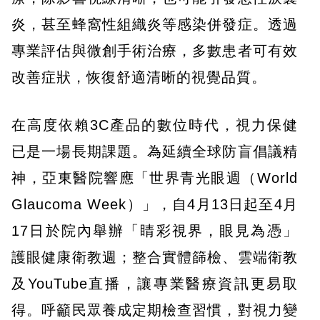
炎，甚至蜂窩性組織炎等感染併發症。透過
專業評估與微創手術治療，多數患者可有效
改善症狀，恢復舒適清晰的視覺品質。
在高度依賴3C產品的數位時代，視力保健
已是一場長期課題。為延續全球防盲倡議精
神，亞東醫院響應「世界青光眼週（World
Glaucoma Week）」，自4月13日起至4月
17日於院內舉辦「睛彩視界，眼見為憑」
護眼健康衛教週；整合實體篩檢、雲端衛教
及YouTube直播，讓專業醫療資訊更易取
得。呼籲民眾養成定期檢查習慣，對視力變