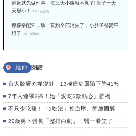
起床就先做件事，沒三天小腹就不見了! 肚子一天
天變小！
PR・新素簡
檸檬搭配它，臉上斑點全部消失了，小肚子都變平
坦了
PR・新素簡
延伸
閱讀
台大醫研究瘦瘦針：13種癌症風險下降41%
7年內連罹2癌！她「愛吃3款點心」惹禍
不只少吃鹽！「1吃法」控血壓、降膽固醇
20歲男下體長「整排白刺」！醫一看笑了