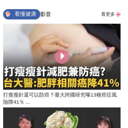
看懂健康
影音
看更多
打瘦瘦針還可以防癌？臺大跨國研究曝13種癌症風
險降41％ ...