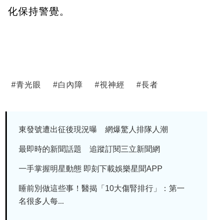
化保持警覺。
#
青光眼
#
白內障
#
視神經
#
長者
東發號遭出征後現況曝 網爆驚人排隊人潮
最即時的新聞話題 追蹤訂閱三立新聞網
一手掌握明星動態 即刻下載娛樂星聞APP
睡前別做這些事！醫揭「10大傷腎排行」：第一
名很多人每...