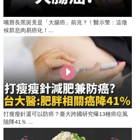
嘴唇長黑斑竟是「大腸癌」前兆？！醫示警：這徵
候群息肉易癌化！...
打瘦瘦針還可以防癌？臺大跨國研究曝13種癌症風
險降41％ ...