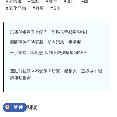
#
茶葉蛋
#
黑點
#
發霉
#
蛋白
#
醋
#
硫化亞鐵
#
雞蛋
#
臭味
沉迷AI短劇看不停？ 醫揭長輩易陷3原因
新聞事件即時更新 所有消息一手掌握！
一手掌握明星動態 即刻下載娛樂星聞APP
運動前拉筋＝不受傷？研究：錯很大！這樣做才能
防運動傷害
延伸
閱讀