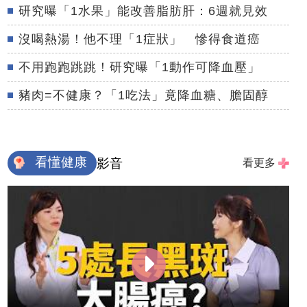
研究曝「1水果」能改善脂肪肝：6週就見效
沒喝熱湯！他不理「1症狀」 慘得食道癌
不用跑跑跳跳！研究曝「1動作可降血壓」
豬肉=不健康？「1吃法」竟降血糖、膽固醇
看懂健康
影音
看更多