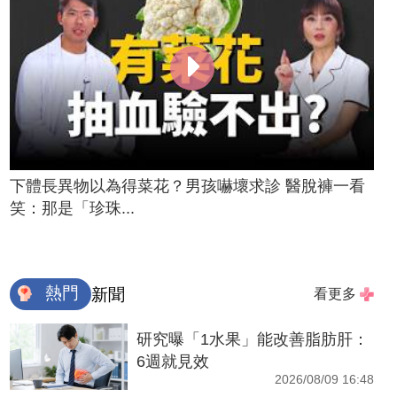
下體長異物以為得菜花？男孩嚇壞求診 醫脫褲一看
笑：那是「珍珠...
熱門
新聞
看更多
研究曝「1水果」能改善脂肪肝：
6週就見效
2026/08/09 16:48