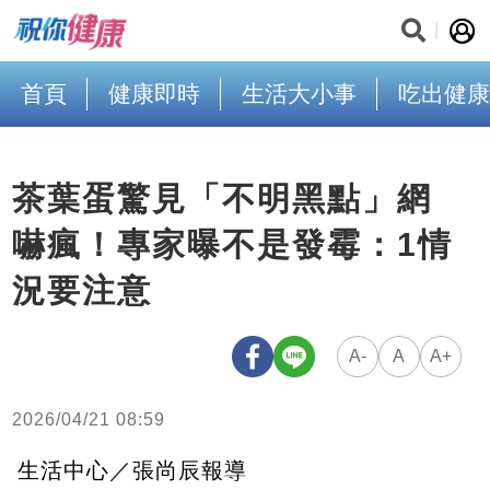
首頁
健康即時
生活大小事
吃出健康
茶葉蛋驚見「不明黑點」網
嚇瘋！專家曝不是發霉：1情
況要注意
A-
A
A+
2026/04/21 08:59
生活中心／張尚辰報導