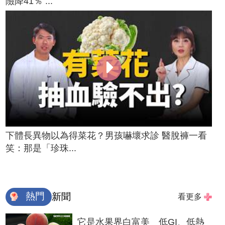
險降41％ ...
下體長異物以為得菜花？男孩嚇壞求診 醫脫褲一看
笑：那是「珍珠...
熱門
新聞
看更多
它是水果界白富美 低GI、低熱