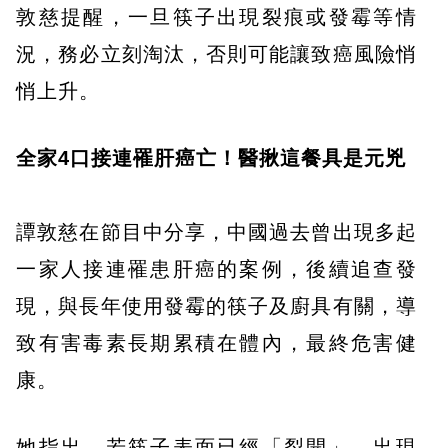
敦慈提醒，一旦筷子出現裂痕或發霉等情
況，務必立刻淘汰，否則可能讓致癌風險悄
悄上升。
全家4口接連罹肝癌亡！醫揪這餐具是元兇
譚敦慈在節目中分享，中國過去曾出現多起
一家人接連罹患肝癌的案例，後續追查發
現，與長年使用發霉的筷子及廚具有關，導
致有害毒素長期累積在體內，最終危害健
康。
她指出，若筷子表面已經「裂開」、出現