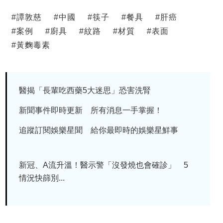
#
譚敦慈
#
中國
#
筷子
#
餐具
#
肝癌
#
案例
#
廚具
#
紋路
#
材質
#
表面
#
黃麴毒素
醫揭「長輩吃西藥5大迷思」恐害洗腎
新聞事件即時更新 所有消息一手掌握！
追蹤訂閱娛樂星聞 給你最即時的娛樂星鮮事
新冠、A流升溫！醫示警「沒發燒也會確診」 5
情況快篩別...