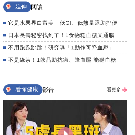
延伸
閱讀
它是水果界白富美 低GI、低熱量還助排便
日本長壽秘密找到了！1食物穩血糖又通腸
不用跑跑跳跳！研究曝「1動作可降血壓」
不是綠茶！1飲品助抗癌、降血壓 能穩血糖
看懂健康
影音
看更多