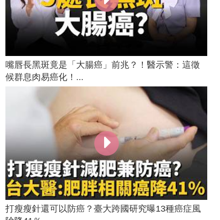
嘴唇長黑斑竟是「大腸癌」前兆？！醫示警：這徵
候群息肉易癌化！...
打瘦瘦針還可以防癌？臺大跨國研究曝13種癌症風