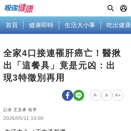
首頁
健康即時
生活大小事
吃出健康
全家4口接連罹肝癌亡！醫揪
出「這餐具」竟是元凶：出
現3特徵別再用
A-
A
A+
記者
王文承
報導
2026/05/11 10:00