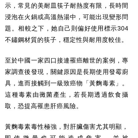
示，常見的美耐皿筷子耐熱度有限，長時間
浸泡在火鍋或高溫熱湯中，可能出現變形問
題。相較之下，她自己則偏好使用標示304
不鏽鋼材質的筷子，穩定性與耐用度較佳。
至於中國一家四口接連罹癌離世的案例，專
家調查後發現，關鍵原因是長期使用發霉廚
具，進而接觸到一級致癌物「黃麴毒素」。
這種毒素由黴菌產生，若長期透過飲食攝
取，恐提高罹患肝癌風險。
黃麴毒素毒性極強，對肝臟傷害尤其明顯，