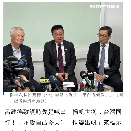
衛福次長呂建德（中）喊話習近平「來台看健保」。（圖
／記者簡浩正攝影）
呂建德致詞時先是喊出「揚帆世衛，台灣同
行！」並說自己今天叫「快樂出帆」來標示