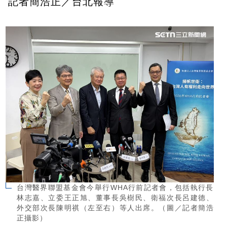
記者簡浩正／台北報導
台灣醫界聯盟基金會今舉行WHA行前記者會，包括執行長
林志嘉、立委王正旭、董事長吳樹民、衛福次長呂建德、
外交部次長陳明祺（左至右）等人出席。（圖／記者簡浩
正攝影）