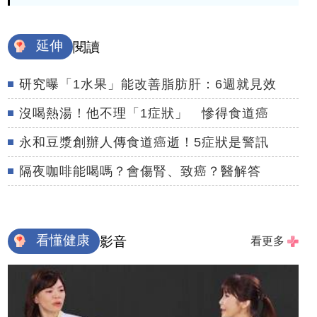
延伸
閱讀
研究曝「1水果」能改善脂肪肝：6週就見效
沒喝熱湯！他不理「1症狀」 慘得食道癌
永和豆漿創辦人傳食道癌逝！5症狀是警訊
隔夜咖啡能喝嗎？會傷腎、致癌？醫解答
看懂健康
影音
看更多