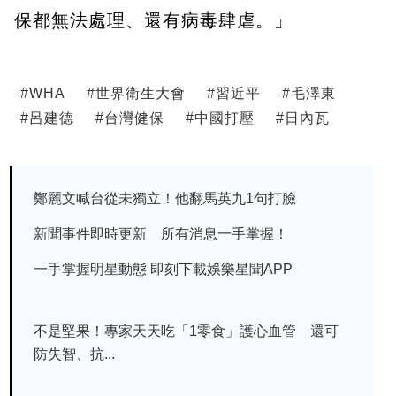
保都無法處理、還有病毒肆虐。」
#
WHA
#
世界衛生大會
#
習近平
#
毛澤東
#
呂建德
#
台灣健保
#
中國打壓
#
日內瓦
鄭麗文喊台從未獨立！他翻馬英九1句打臉
新聞事件即時更新 所有消息一手掌握！
一手掌握明星動態 即刻下載娛樂星聞APP
不是堅果！專家天天吃「1零食」護心血管 還可
防失智、抗...