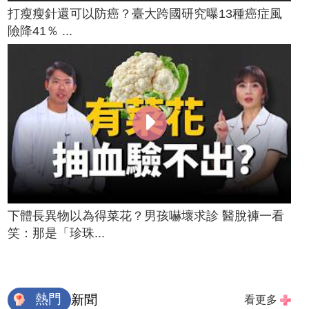
打瘦瘦針還可以防癌？臺大跨國研究曝13種癌症風
險降41％ ...
下體長異物以為得菜花？男孩嚇壞求診 醫脫褲一看
笑：那是「珍珠...
熱門
新聞
看更多