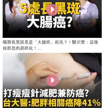
嘴唇長黑斑竟是「大腸癌」前兆？！醫示警：這徵
候群息肉易癌化！...