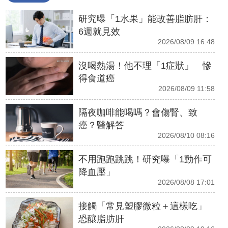
研究曝「1水果」能改善脂肪肝：
6週就見效
2026/08/09 16:48
沒喝熱湯！他不理「1症狀」 慘
得食道癌
2026/08/09 11:58
隔夜咖啡能喝嗎？會傷腎、致
癌？醫解答
2026/08/10 08:16
不用跑跑跳跳！研究曝「1動作可
降血壓」
2026/08/08 17:01
接觸「常見塑膠微粒＋這樣吃」
恐釀脂肪肝