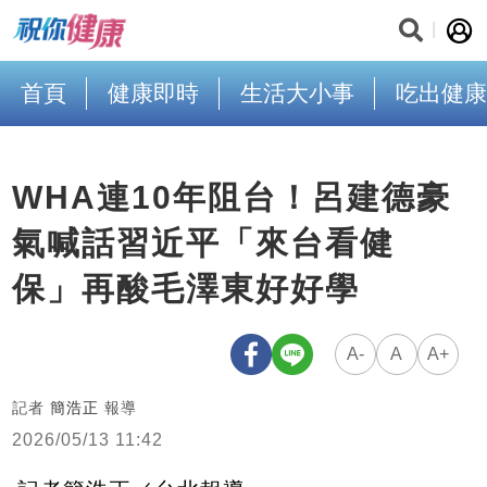
首頁
健康即時
生活大小事
吃出健康
WHA連10年阻台！呂建德豪
氣喊話習近平「來台看健
保」再酸毛澤東好好學
A-
A
A+
記者
簡浩正
報導
2026/05/13 11:42