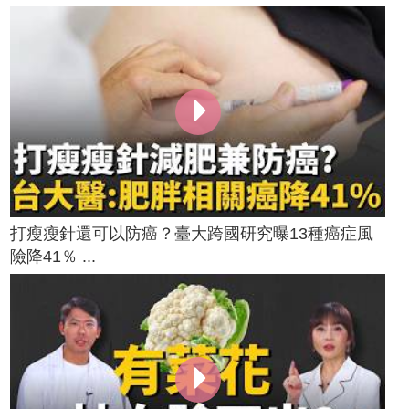
打瘦瘦針還可以防癌？臺大跨國研究曝13種癌症風
險降41％ ...