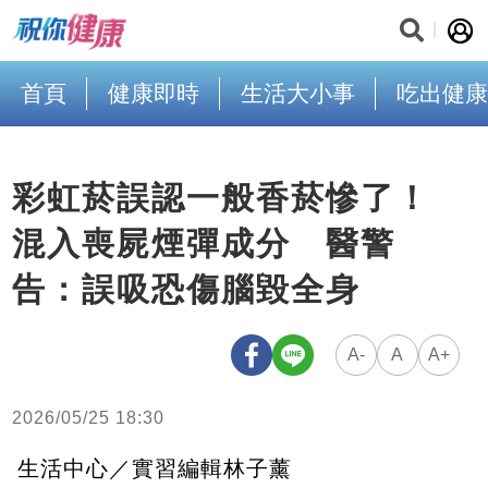
首頁
健康即時
生活大小事
吃出健康
彩虹菸誤認一般香菸慘了！
混入喪屍煙彈成分 醫警
告：誤吸恐傷腦毀全身
A-
A
A+
2026/05/25 18:30
生活中心／實習編輯林子薰