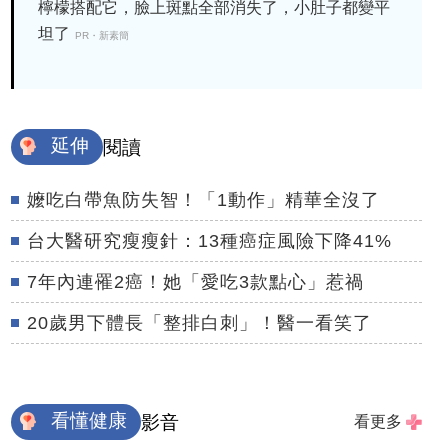
檸檬搭配它，臉上斑點全部消失了，小肚子都變平
坦了
PR・新素簡
延伸
閱讀
嬤吃白帶魚防失智！「1動作」精華全沒了
台大醫研究瘦瘦針：13種癌症風險下降41%
7年內連罹2癌！她「愛吃3款點心」惹禍
20歲男下體長「整排白刺」！醫一看笑了
看懂健康
影音
看更多