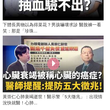
下體長異物以為得菜花？男孩嚇壞求診 醫脫褲一看
笑：那是「珍珠...
黃崇仁心肺衰竭逝世！醫示警「5大徵兆」：出現情
況快就醫！心肺...