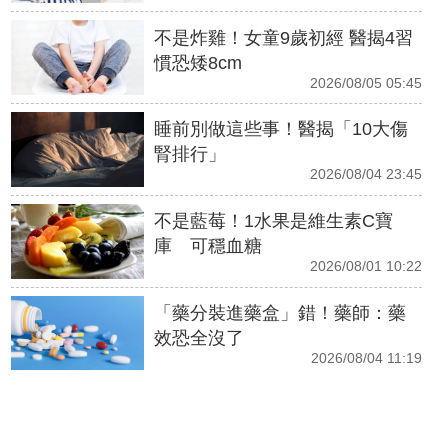
不是炸雞！女童9歲初經 醫揭4習
慣恐矮8cm
2026/08/05 05:45
睡前別做這些事！醫揭「10大傷
腎排行」
2026/08/04 23:45
不是藍莓！1水果是維生素C寶
庫 可穩血糖
2026/08/01 10:22
「藥分裝進藥盒」錯！藥師：藥
效恐全沒了
2026/08/04 11:19