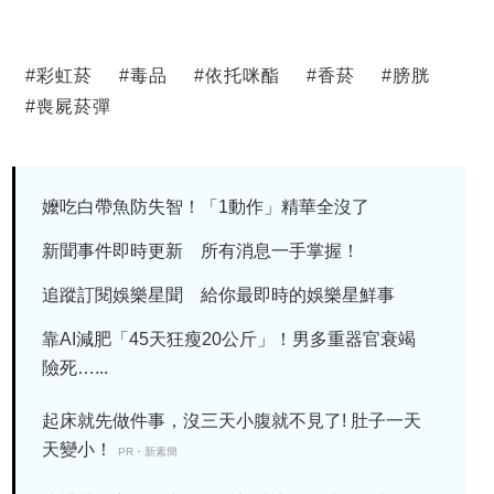
#
彩虹菸
#
毒品
#
依托咪酯
#
香菸
#
膀胱
#
喪屍菸彈
嬤吃白帶魚防失智！「1動作」精華全沒了
新聞事件即時更新 所有消息一手掌握！
追蹤訂閱娛樂星聞 給你最即時的娛樂星鮮事
靠AI減肥「45天狂瘦20公斤」！男多重器官衰竭
險死…...
起床就先做件事，沒三天小腹就不見了! 肚子一天
天變小！
PR・新素簡