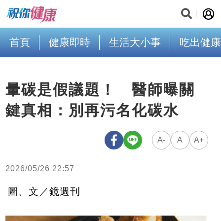
首頁
健康即時
生活大小事
吃出健康
暈碳是假議題！ 醫師曝關
鍵真相：別再污名化碳水
A-
A
A+
2026/05/26 22:57
圖、文／鏡週刊