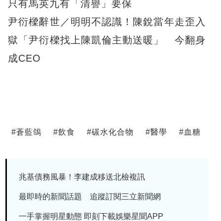
只有馬英九有「清譽」要保
尹衍樑辭世／明明不認識！陳銳當年走歪入
獄「尹衍樑找上陳凱倫主動送暖」 今翻身
成CEO
#
蒼藍鴿
#
飲食
#
碳水化合物
#
醫學
#
血糖
兆基債務風暴！李建成移送北檢複訊
最即時的新聞話題 追蹤訂閱三立新聞網
一手掌握明星動態 即刻下載娛樂星聞APP