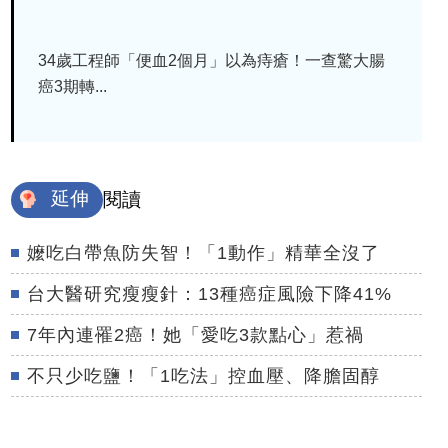
34歲工程師「便血2個月」以為痔瘡！一查驚大腸
癌3期轉...
延伸
閱讀
嬤吃白帶魚防失智！「1動作」精華全沒了
台大醫研究瘦瘦針：13種癌症風險下降41%
7年內連罹2癌！她「愛吃3款點心」惹禍
不只少吃鹽！「1吃法」控血壓、降膽固醇