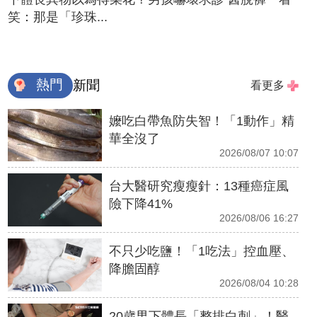
笑：那是「珍珠...
熱門
新聞
看更多
嬤吃白帶魚防失智！「1動作」精
華全沒了
2026/08/07 10:07
台大醫研究瘦瘦針：13種癌症風
險下降41%
2026/08/06 16:27
不只少吃鹽！「1吃法」控血壓、
降膽固醇
2026/08/04 10:28
20歲男下體長「整排白刺」！醫