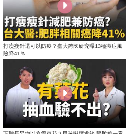
打瘦瘦針還可以防癌？臺大跨國研究曝13種癌症風
險降41％ ...
下體長異物以為得菜花？男孩嚇壞求診 醫脫褲一看