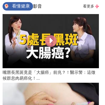
看懂健康
影音
看更多
嘴唇長黑斑竟是「大腸癌」前兆？！醫示警：這徵
候群息肉易癌化！...