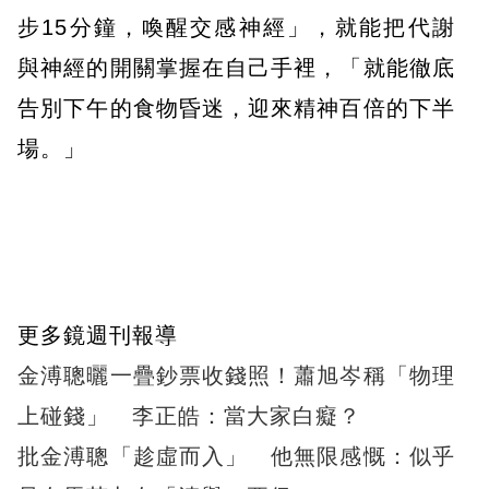
步15分鐘，喚醒交感神經」，就能把代謝
與神經的開關掌握在自己手裡，「就能徹底
告別下午的食物昏迷，迎來精神百倍的下半
場。」
更多鏡週刊報導
金溥聰曬一疊鈔票收錢照！蕭旭岑稱「物理
上碰錢」 李正皓：當大家白癡？
批金溥聰「趁虛而入」 他無限感慨：似乎