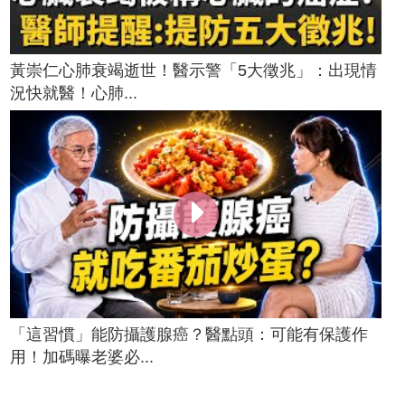
黃崇仁心肺衰竭逝世！醫示警「5大徵兆」：出現情
況快就醫！心肺...
「這習慣」能防攝護腺癌？醫點頭：可能有保護作
用！加碼曝老婆必...