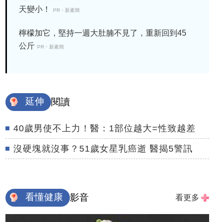
天變小！
PR・新素簡
檸檬加它，堅持一週大肚腩不見了，重新回到45
公斤
PR・新素簡
延伸
閱讀
40歲男使不上力！醫：1部位越大=性致越差
沒硬塊就沒事？51歲女星乳癌逝 醫揭5警訊
看懂健康
影音
看更多