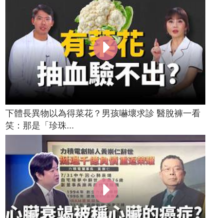
下體長異物以為得菜花？男孩嚇壞求診 醫脫褲一看
笑：那是「珍珠...