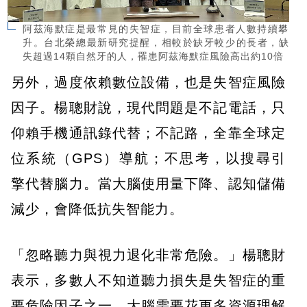
阿茲海默症是最常見的失智症，目前全球患者人數持續攀
升。台北榮總最新研究提醒，相較於缺牙較少的長者，缺
失超過14顆自然牙的人，罹患阿茲海默症風險高出約10倍
另外，過度依賴數位設備，也是失智症風險
因子。楊聰財說，現代問題是不記電話，只
仰賴手機通訊錄代替；不記路，全靠全球定
位系統（GPS）導航；不思考，以搜尋引
擎代替腦力。當大腦使用量下降、認知儲備
減少，會降低抗失智能力。
「忽略聽力與視力退化非常危險。」楊聰財
表示，多數人不知道聽力損失是失智症的重
要危險因子之一，大腦需要花更多資源理解