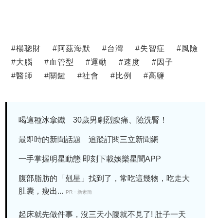
#
楊聰財
#
阿茲海默
#
台灣
#
失智症
#
風險
#
大腦
#
血管型
#
運動
#
速度
#
因子
#
醫師
#
關鍵
#
社會
#
比例
#
高鹽
喝這種冰拿鐵 30歲男劇烈腹痛、險洗腎！
最即時的新聞話題 追蹤訂閱三立新聞網
一手掌握明星動態 即刻下載娛樂星聞APP
腹部脂肪的「剋星」找到了，常吃這幾物，吃走大
肚囊，瘦出...
PR・新素簡
起床就先做件事，沒三天小腹就不見了! 肚子一天