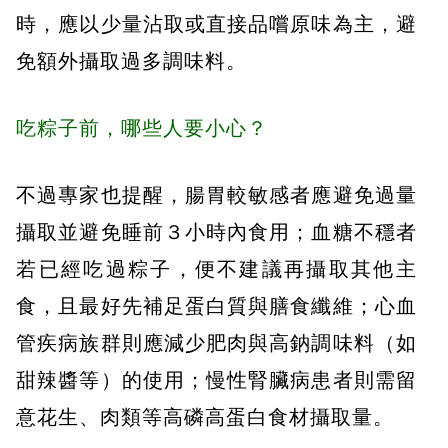
時，應以少量沾取或直接品嚐原味為主，避
免額外攝取過多調味料。
吃粽子前，哪些人要小心？
不過專家也提醒，腸胃較敏感者應避免過量
攝取並避免睡前３小時內食用；血糖不穩者
若已經吃過粽子，便不建議再攝取其他主
食，且最好先補足蛋白質與膳食纖維；心血
管疾病族群則應減少肥肉與高鈉調味料（如
甜辣醬等）的使用；慢性腎臟病患者則需留
意花生、肉類等高磷高蛋白食材攝取量。