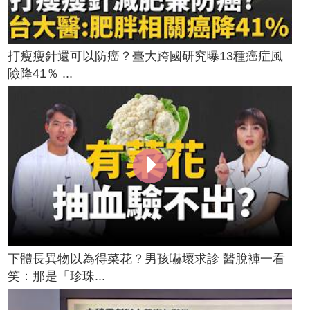
打瘦瘦針還可以防癌？臺大跨國研究曝13種癌症風
險降41％ ...
下體長異物以為得菜花？男孩嚇壞求診 醫脫褲一看
笑：那是「珍珠...