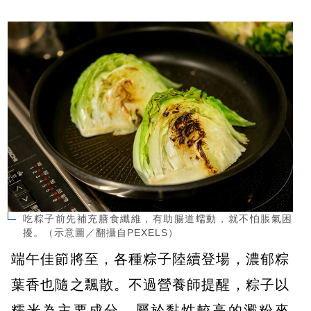
吃粽子前先補充膳食纖維，有助腸道蠕動，就不怕脹氣困
擾。（示意圖／翻攝自PEXELS）
端午佳節將至，各種粽子陸續登場，濃郁粽
葉香也隨之飄散。不過營養師提醒，粽子以
糯米為主要成分，屬於黏性較高的澱粉來