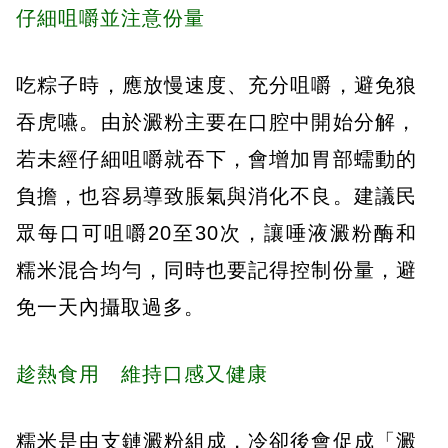
仔細咀嚼並注意份量
吃粽子時，應放慢速度、充分咀嚼，避免狼
吞虎嚥。由於澱粉主要在口腔中開始分解，
若未經仔細咀嚼就吞下，會增加胃部蠕動的
負擔，也容易導致脹氣與消化不良。建議民
眾每口可咀嚼20至30次，讓唾液澱粉酶和
糯米混合均勻，同時也要記得控制份量，避
免一天內攝取過多。
趁熱食用 維持口感又健康
糯米是由支鏈澱粉組成，冷卻後會促成「澱