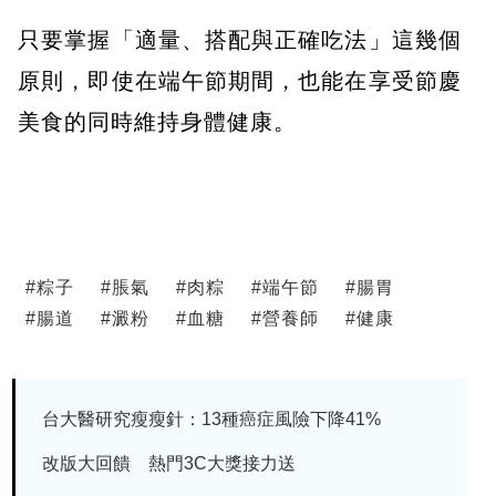
只要掌握「適量、搭配與正確吃法」這幾個
原則，即使在端午節期間，也能在享受節慶
美食的同時維持身體健康。
#
粽子
#
脹氣
#
肉粽
#
端午節
#
腸胃
#
腸道
#
澱粉
#
血糖
#
營養師
#
健康
台大醫研究瘦瘦針：13種癌症風險下降41%
改版大回饋 熱門3C大獎接力送