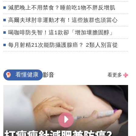
減肥晚上不用禁食？睡前吃1物不胖反增肌
高爾夫球肘非運動才有！這些族群也須當心
喝咖啡防失智！這1款卻「增加壞膽固醇」
每月射精21次能防攝護腺癌？ 2類人別盲從
看懂健康
影音
看更多