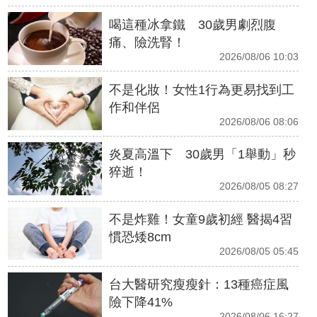
喝這種冰拿鐵 30歲男劇烈腹
痛、險洗腎！
2026/08/06 10:03
不是化妝！女性1行為更易找到工
作和伴侶
2026/08/06 08:06
炎夏高溫下 30歲男「1舉動」秒
猝逝！
2026/08/05 08:27
不是炸雞！女童9歲初經 醫揭4習
慣恐矮8cm
2026/08/05 05:45
台大醫研究瘦瘦針：13種癌症風
險下降41%
2026/08/06 16:27