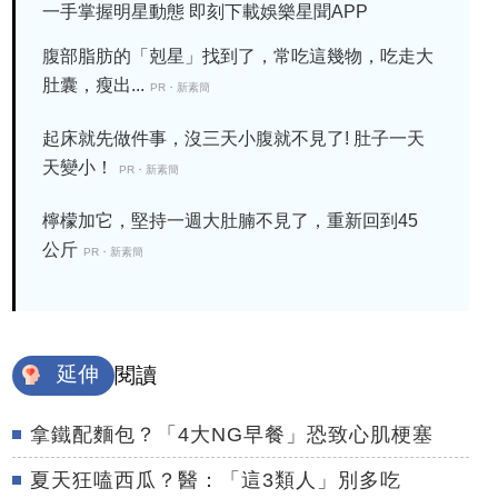
一手掌握明星動態 即刻下載娛樂星聞APP
腹部脂肪的「剋星」找到了，常吃這幾物，吃走大
肚囊，瘦出...
PR・新素簡
起床就先做件事，沒三天小腹就不見了! 肚子一天
天變小！
PR・新素簡
檸檬加它，堅持一週大肚腩不見了，重新回到45
公斤
PR・新素簡
延伸
閱讀
拿鐵配麵包？「4大NG早餐」恐致心肌梗塞
夏天狂嗑西瓜？醫：「這3類人」別多吃