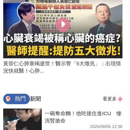
黃崇仁心肺衰竭逝世！醫示警「5大徵兆」：出現情
況快就醫！心肺...
熱門
新聞
看更多
一碗奪命麵！他吃後住進ICU 慘
洗腎搶命
2026/08/05 12:36