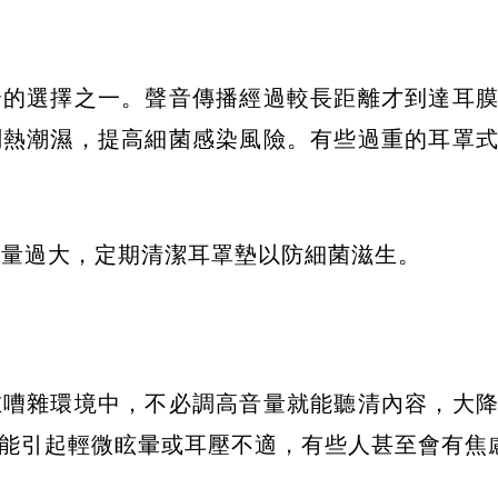
全的選擇之一。聲音傳播經過較長距離才到達耳
悶熱潮濕，提高細菌感染風險。有些過重的耳罩
音量過大，定期清潔耳罩墊以防細菌滋生。
在嘈雜環境中，不必調高音量就能聽清內容，大
能引起輕微眩暈或耳壓不適，有些人甚至會有焦