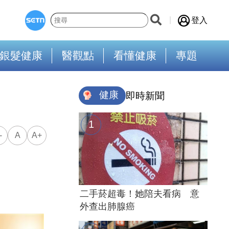
登入
銀髮健康
醫觀點
看懂健康
專題
健康
即時新聞
-
A
A+
二手菸超毒！她陪夫看病 意
外查出肺腺癌