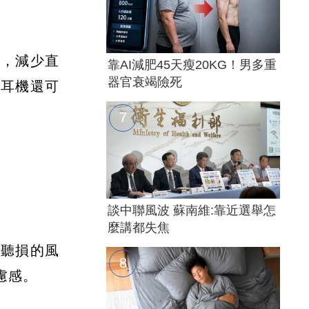
膜，減少直
靠AI減肥45天瘦20KG！男多重
器官衰竭險死
式耳機還可
談中聯風波 蘇南維:靠近選舉怎
麼講都失焦
降聽損的風
慮感。