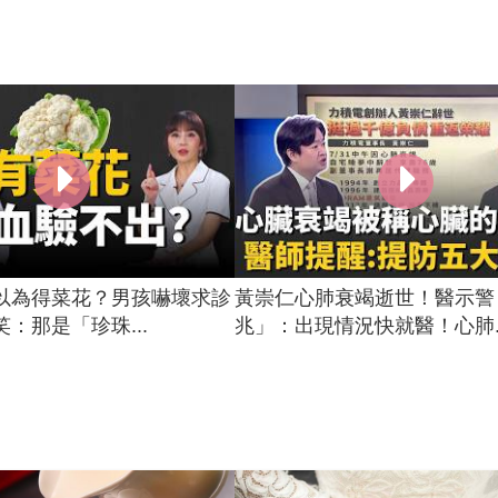
以為得菜花？男孩嚇壞求診
黃崇仁心肺衰竭逝世！醫示警
：那是「珍珠...
兆」：出現情況快就醫！心肺..