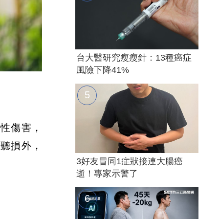
台大醫研究瘦瘦針：13種癌症
風險下降41%
久性傷害，
成聽損外，
3好友冒同1症狀接連大腸癌
逝！專家示警了