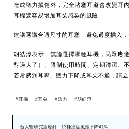
造成聽力損傷外，完全堵塞耳道會改變耳
耳機還容易增加耳朵感染的風險。
建議選購合適尺寸的耳塞，避免過度插入，
胡皓淳表示，無論選擇哪種耳機，民眾應
對過大了）、限制使用時間、定期清潔、
若常感到耳鳴、聽力下降或耳朵不適，請立
#
耳機
#
耳朵
#
聽力
#
胡皓淳
台大醫研究瘦瘦針：13種癌症風險下降41%