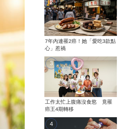
7年內連罹2癌！她「愛吃3款點
心」惹禍
工作太忙上腹痛沒食慾 竟罹
癌王4期轉移