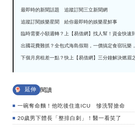
最即時的新聞話題 追蹤訂閱三立新聞網
追蹤訂閱娛樂星聞 給你最即時的娛樂星鮮事
臨時需要小額週轉？上【易借網】找人幫！資金快速
出國花費難抓？全包式海島假期，一價搞定食宿玩樂，省
下個月房租差一點？快上【易借網】三分鐘解決燃眉
延伸
閱讀
一碗奪命麵！他吃後住進ICU 慘洗腎搶命
20歲男下體長「整排白刺」！醫一看笑了