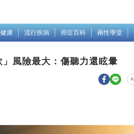
出健康
流行疾病
癌症百科
兩性學堂
款」風險最大：傷聽力還眩暈
A