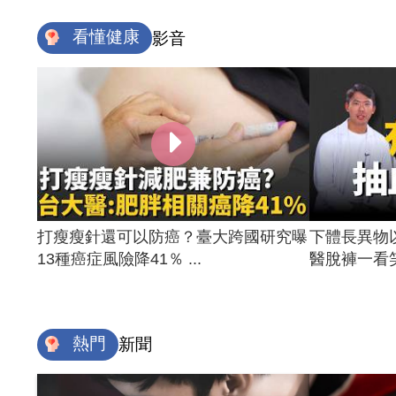
看懂健康
影音
打瘦瘦針還可以防癌？臺大跨國研究曝
下體長異物
13種癌症風險降41％ ...
醫脫褲一看笑
熱門
新聞