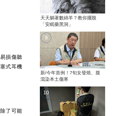
天天躺著數綿羊？教你擺脫
「安眠藥黑洞」
極易損傷聽
耳塞式耳機
新/今年首例！7旬女發燒、腹
瀉染本土傷寒
！除了可能