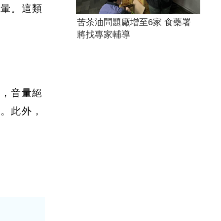
眩暈。這類
苦茶油問題廠增至6家 食藥署
將找專家輔導
樂，音量絕
用。此外，