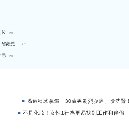
到位
PR
錢更...
PR
之急
PR
喝這種冰拿鐵 30歲男劇烈腹痛、險洗腎
不是化妝！女性1行為更易找到工作和伴侶