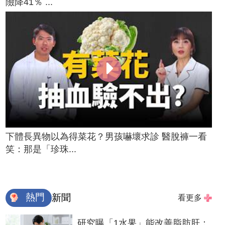
險降41％ ...
下體長異物以為得菜花？男孩嚇壞求診 醫脫褲一看
笑：那是「珍珠...
熱門
新聞
看更多
研究曝「1水果」能改善脂肪肝：