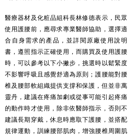
醫療器材及化粧品組科長林修德表示，民眾
使用護腰前，應尋求專業醫師協助，選擇適
合自身需求的產品，並詳閱原廠使用說明
書，遵照指示正確使用，而購買及使用護腰
時，可以參考以下小撇步，挑選時以鬆緊度
不影響呼吸且感覺舒適為原則；護腰能對腰
椎及腰部軟組織提供支撐和保護，但並非萬
靈丹，建議在疼痛加劇或從事可能引起疼痛
的動作時才使用，除非依醫師指示，否則不
建議長期穿戴，休息時應取下護腰，並搭配
規律運動，訓練腰部肌肉，增強腰椎周圍肌