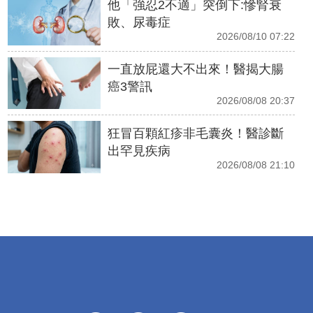
他「強忍2不適」突倒下:慘腎衰
敗、尿毒症
2026/08/10 07:22
一直放屁還大不出來！醫揭大腸
癌3警訊
2026/08/08 20:37
狂冒百顆紅疹非毛囊炎！醫診斷
出罕見疾病
2026/08/08 21:10