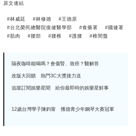
原文連結
#
林威廷
#
林修德
#
王德原
#
台北榮民總醫院復健醫學部
#
食藥署
#
國健署
#
肌肉
#
腰部
#
腰椎
#
護腰
#
椎間盤
隔夜咖啡能喝嗎？會傷腎、致癌？醫解答
改版大回饋 熱門3C大獎接力送
追蹤訂閱娛樂星聞 給你最即時的娛樂星鮮事
12歲台灣學子陳鈞甯 獲德青少年鋼琴大賽冠軍