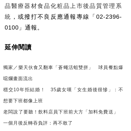
品醫療器材食品化粧品上市後品質管理系
統
，或撥打不良反應通報專線「02-2396-
0100」通報。
延伸閱讀
獨家／樂天伙食又翻車「蒼蠅活蛆雙拼」 球員餐點爆
噁爛畫面流出
穩交10年拒結婚！ 35歲女嘆「女生婚後很慘」：不
想要下班都像上班
老闆說了要聽！飲料店員下班前大方「加料免費送」
一個月後反轉吞負評：再不敢了