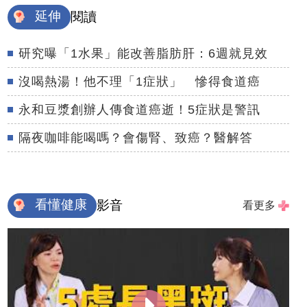
延伸
閱讀
研究曝「1水果」能改善脂肪肝：6週就見效
沒喝熱湯！他不理「1症狀」 慘得食道癌
永和豆漿創辦人傳食道癌逝！5症狀是警訊
隔夜咖啡能喝嗎？會傷腎、致癌？醫解答
看懂健康
影音
看更多