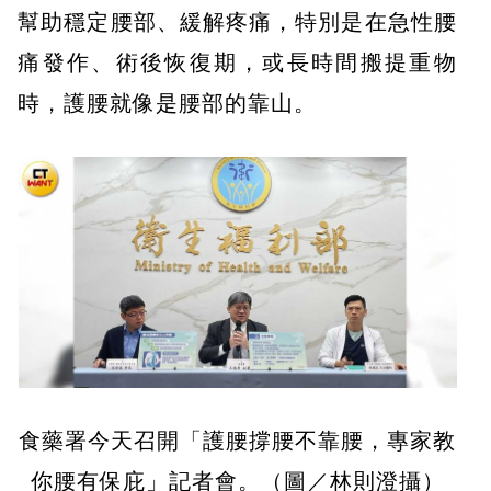
幫助穩定腰部、緩解疼痛，特別是在急性腰
痛發作、術後恢復期，或長時間搬提重物
時，護腰就像是腰部的靠山。
食藥署今天召開「護腰撐腰不靠腰，專家教
你腰有保庇」記者會。（圖／林則澄攝）