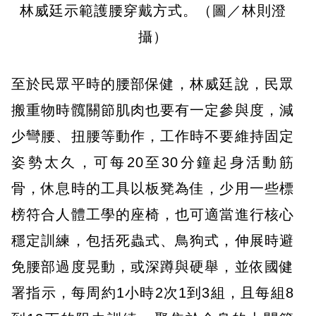
林威廷示範護腰穿戴方式。（圖／林則澄
攝）
至於民眾平時的腰部保健，林威廷說，民眾
搬重物時髖關節肌肉也要有一定參與度，減
少彎腰、扭腰等動作，工作時不要維持固定
姿勢太久，可每20至30分鐘起身活動筋
骨，休息時的工具以板凳為佳，少用一些標
榜符合人體工學的座椅，也可適當進行核心
穩定訓練，包括死蟲式、鳥狗式，伸展時避
免腰部過度晃動，或深蹲與硬舉，並依國健
署指示，每周約1小時2次1到3組，且每組8