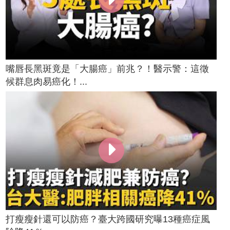
嘴唇長黑斑竟是「大腸癌」前兆？！醫示警：這徵
候群息肉易癌化！...
打瘦瘦針還可以防癌？臺大跨國研究曝13種癌症風