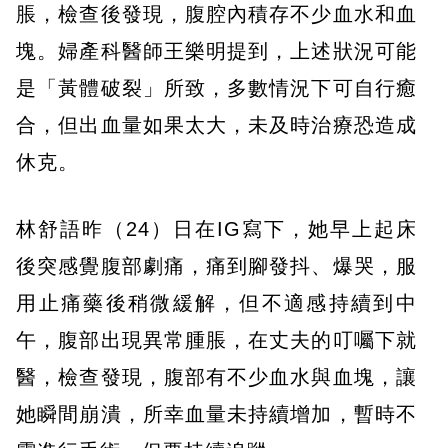
脹，檢查後發現，腹腔內積存不少血水和血
塊。婦產科醫師王樂明提到，上述狀況可能
是「黃體破裂」所致，多數情況下可自行癒
合，但出血量如果太大，未及時治療恐造成
休克。
林舒語昨（24）日在IG寫下，她早上起床
後突感覺腹部劇痛，痛到腳發抖、爆哭，服
用止痛藥後稍微緩解，但不適感持續到中
午，腹部出現異常腫脹，在丈夫的叮囑下就
醫，檢查發現，腹部有不少血水與血塊，讓
她瞬間崩潰，所幸血量未持續增加，暫時不