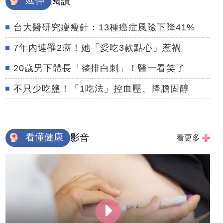
延伸
閱讀
台大醫研究瘦瘦針：13種癌症風險下降41%
7年內連罹2癌！她「愛吃3款點心」惹禍
20歲男下體長「整排白刺」！醫一看笑了
不只少吃鹽！「1吃法」控血壓、降膽固醇
看懂健康
影音
看更多