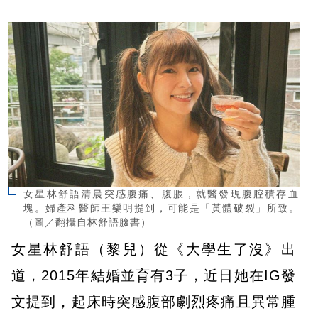
女星林舒語清晨突感腹痛、腹脹，就醫發現腹腔積存血
塊。婦產科醫師王樂明提到，可能是「黃體破裂」所致。
（圖／翻攝自林舒語臉書）
女星林舒語（黎兒）從《大學生了沒》出
道，2015年結婚並育有3子，近日她在IG發
文提到，起床時突感腹部劇烈疼痛且異常腫