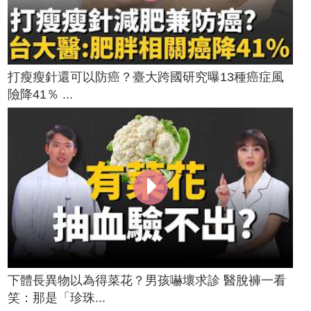
打瘦瘦針還可以防癌？臺大跨國研究曝13種癌症風
險降41％ ...
下體長異物以為得菜花？男孩嚇壞求診 醫脫褲一看
笑：那是「珍珠...