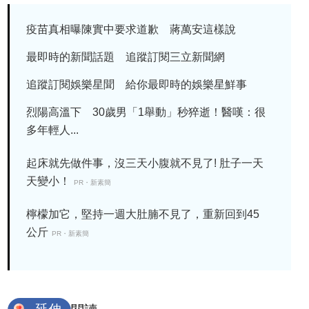
疫苗真相曝陳實中要求道歉 蔣萬安這樣說
最即時的新聞話題 追蹤訂閱三立新聞網
追蹤訂閱娛樂星聞 給你最即時的娛樂星鮮事
烈陽高溫下 30歲男「1舉動」秒猝逝！醫嘆：很
多年輕人...
起床就先做件事，沒三天小腹就不見了! 肚子一天
天變小！
PR・新素簡
檸檬加它，堅持一週大肚腩不見了，重新回到45
公斤
PR・新素簡