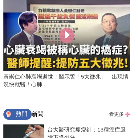
黃崇仁心肺衰竭逝世！醫示警「5大徵兆」：出現情
況快就醫！心肺...
熱門
新聞
看更多
台大醫研究瘦瘦針：13種癌症風
險下降41%