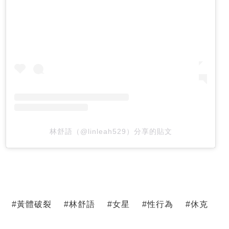
林舒語（@linleah529）分享的貼文
#
黃體破裂
#
林舒語
#
女星
#
性行為
#
休克