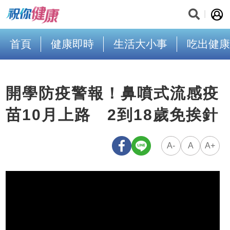
首頁
健康即時
生活大小事
吃出健康
開學防疫警報！鼻噴式流感疫
苗10月上路 2到18歲免挨針
A-
A
A+