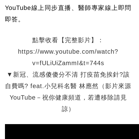
YouTube線上同步直播、醫師專家線上即問
即答。
點擊收看【完整影片】：
https://www.youtube.com/watch?
v=fULiUiZammI&t=744s
▼新冠、流感傻傻分不清 打疫苗免挨針?該
自費嗎? feat.小兒科名醫 林應然（影片來源
YouTube－祝你健康頻道，若遭移除請見
諒）