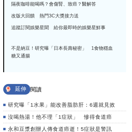
隔夜咖啡能喝嗎？會傷腎、致癌？醫解答
改版大回饋 熱門3C大獎接力送
追蹤訂閱娛樂星聞 給你最即時的娛樂星鮮事
不是納豆！研究曝「日本長壽秘密」 1食物穩血
糖又通腸
延伸
閱讀
研究曝「1水果」能改善脂肪肝：6週就見效
沒喝熱湯！他不理「1症狀」 慘得食道癌
永和豆漿創辦人傳食道癌逝！5症狀是警訊