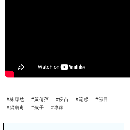
#
林應然
#
黃倩萍
#
疫苗
#
流感
#
節目
#
腸病毒
#
孩子
#
專家