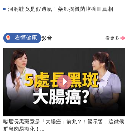
洞洞鞋竟是假透氣！藥師揭黴菌培養皿真相
看懂健康
影音
看更多
嘴唇長黑斑竟是「大腸癌」前兆？！醫示警：這徵候
群息肉易癌化！...