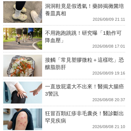
洞洞鞋竟是假透氣！藥師揭黴菌培
養皿真相
2026/08/09 21:11
不用跑跑跳跳！研究曝「1動作可
降血壓」
2026/08/08 17:01
接觸「常見塑膠微粒＋這樣吃」恐
釀脂肪肝
2026/08/09 19:16
一直放屁還大不出來！醫揭大腸癌
3警訊
2026/08/08 20:37
狂冒百顆紅疹非毛囊炎！醫診斷出
罕見疾病
2026/08/08 21:10