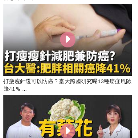
打瘦瘦針還可以防癌？臺大跨國研究曝13種癌症風險
降41％ ...