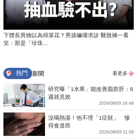
下體長異物以為得菜花？男孩嚇壞求診 醫脫褲一看
笑：那是「珍珠...
熱門
新聞
看更多
研究曝「1水果」能改善脂肪肝：6
週就見效
2026/08/09 16:48
沒喝熱湯！他不理「1症狀」 慘
得食道癌
2026/08/09 11:58