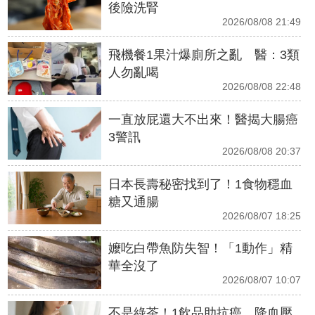
後險洗腎
2026/08/08 21:49
飛機餐1果汁爆廁所之亂 醫：3類
人勿亂喝
2026/08/08 22:48
一直放屁還大不出來！醫揭大腸癌
3警訊
2026/08/08 20:37
日本長壽秘密找到了！1食物穩血
糖又通腸
2026/08/07 18:25
嬤吃白帶魚防失智！「1動作」精
華全沒了
2026/08/07 10:07
不是綠茶！1飲品助抗癌、降血壓