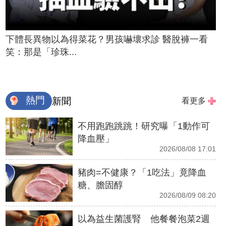
下體長異物以為得菜花？男孩嚇壞求診 醫脫褲一看
笑：那是「珍珠...
熱門
新聞
看更多
不用跑跑跳跳！研究曝「1動作可
降血壓」
2026/08/08 17:01
豬肉=不健康？「1吃法」竟降血
糖、膽固醇
2026/08/09 08:20
以為益生菌護腎 他餐餐泡菜2週