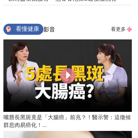
看懂健康
影音
看更多
嘴唇長黑斑竟是「大腸癌」前兆？！醫示警：這徵候
群息肉易癌化！...