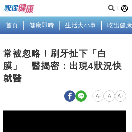
首頁
健康即時
生活大小事
吃出健康
常被忽略！刷牙扯下「白
膜」 醫揭密：出現4狀況快
就醫
A-
A
A+