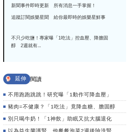
新聞事件即時更新 所有消息一手掌握！
追蹤訂閱娛樂星聞 給你最即時的娛樂星鮮事
不只少吃鹽！專家曝「1吃法」控血壓、降膽固
醇 2週就有...
延伸
閱讀
不用跑跑跳跳！研究曝「1動作可降血壓」
豬肉=不健康？「1吃法」竟降血糖、膽固醇
別只喝牛奶！「1神飲」助眠又抗大腦退化
以為益生菌護腎 他餐餐泡菜2週後險洗腎