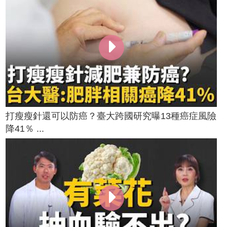
打瘦瘦針還可以防癌？臺大跨國研究曝13種癌症風險
降41％ ...