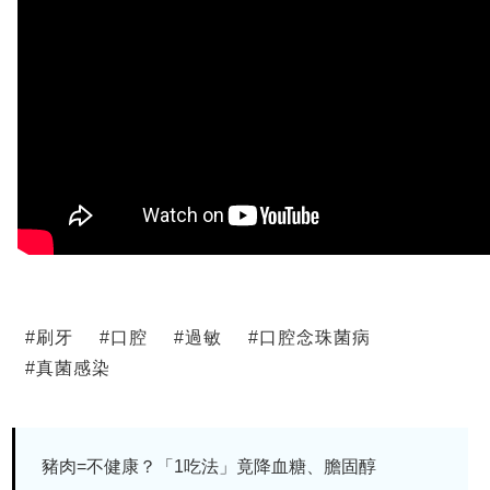
#
刷牙
#
口腔
#
過敏
#
口腔念珠菌病
#
真菌感染
豬肉=不健康？「1吃法」竟降血糖、膽固醇