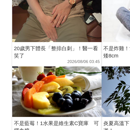
20歲男下體長「整排白刺」！醫一看
不是炸雞！
笑了
矮8cm
2026/08/06 03:45
不是藍莓！1水果是維生素C寶庫 可
炎夏高溫下