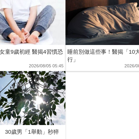
女童9歲初經 醫揭4習慣恐
睡前別做這些事！醫揭「10
行」
2026/08/05 05:45
2026/0
 30歲男「1舉動」秒猝