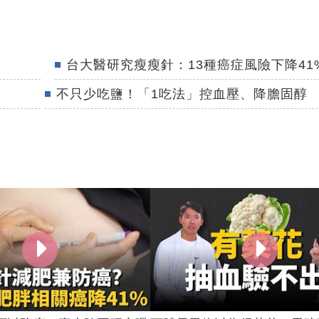
台大醫研究瘦瘦針：13種癌症風險下降41
不只少吃鹽！「1吃法」控血壓、降膽固醇