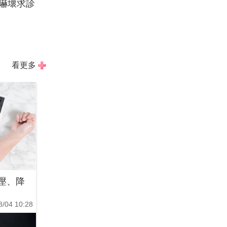
嚇壞求診
看更多
壓、降
8/04 10:28