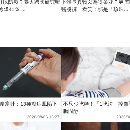
可以防癌？臺大跨國研究曝
下體長異物以為得菜花？男孩
降41％ ...
醫脫褲一看笑：那是「珍珠...
瘦瘦針：13種癌症風險下
不只少吃鹽！「1吃法」控血
膽固醇
2026/08/06 16:27
2026/0