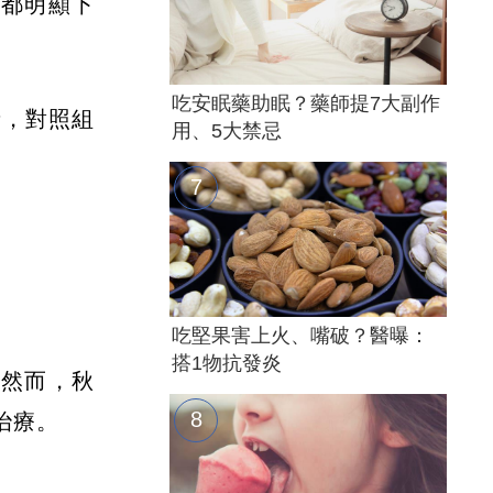
平都明顯下
吃安眠藥助眠？藥師提7大副作
者，對照組
用、5大禁忌
吃堅果害上火、嘴破？醫曝：
搭1物抗發炎
。然而，秋
治療。