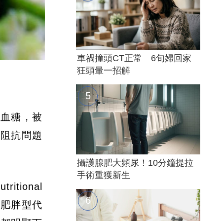
車禍撞頭CT正常 6旬婦回家
狂頭暈一招解
高血糖，被
素阻抗問題
攝護腺肥大頻尿！10分鐘提拉
手術重獲新生
tional
發肥胖型代