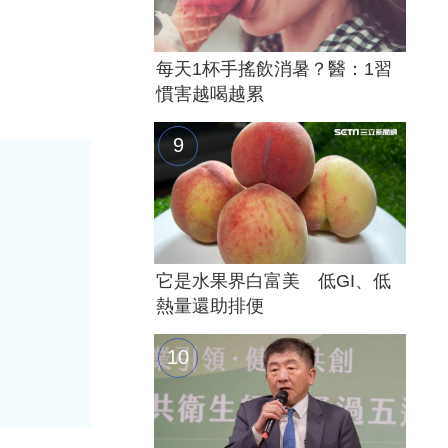
每天1杯手搖飲消暑？醫：1習
慣害越喝越累
它是水果界白富美 低GI、低
熱量還助排便