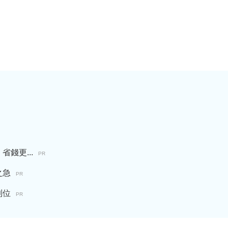
錢更...
PR
之急
PR
到位
PR