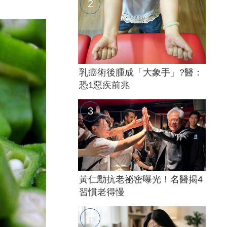
乳癌術後腫成「大象手」?醫：
恐1惡疾前兆
黃仁勳抗老祕密曝光！名醫揭4
習慣老得慢