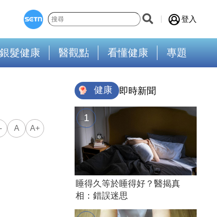
登入
銀髮健康
醫觀點
看懂健康
專題
健康
即時新聞
-
A
A+
睡得久等於睡得好？醫揭真
相：錯誤迷思