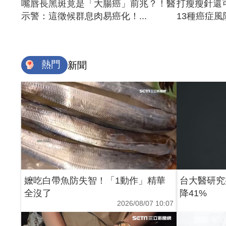
嘴唇長黑斑竟是「大腸癌」前兆？！醫
打瘦瘦針還
示警：這徵候群息肉易癌化！...
13種癌症風險
熱門
新聞
嬤吃白帶魚防失智！「1動作」精華
台大醫研究
全沒了
降41%
2026/08/07 10:07