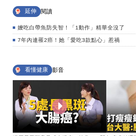
延伸
閱讀
嬤吃白帶魚防失智！「1動作」精華全沒了
7年內連罹2癌！她「愛吃3款點心」惹禍
看懂健康
影音