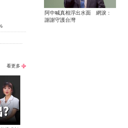
阿中喊真相浮出水面 網淚：
謝謝守護台灣
%
看更多