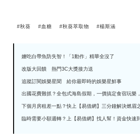
#
秋葵
#
血糖
#
秋葵萃取物
#
楊斯涵
嬤吃白帶魚防失智！「1動作」精華全沒了
改版大回饋 熱門3C大獎接力送
追蹤訂閱娛樂星聞 給你最即時的娛樂星鮮事
出國花費難抓？全包式海島假期，一價搞定食宿玩樂，省
下個月房租差一點？快上【易借網】三分鐘解決燃眉
臨時需要小額週轉？上【易借網】找人幫！資金快速