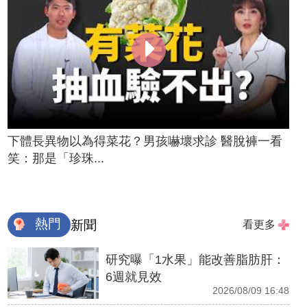
下體長異物以為得菜花？男孩嚇壞求診 醫脫褲一看
笑：那是「珍珠...
熱門
新聞
看更多
研究曝「1水果」能改善脂肪肝：
6週就見效
2026/08/09 16:48