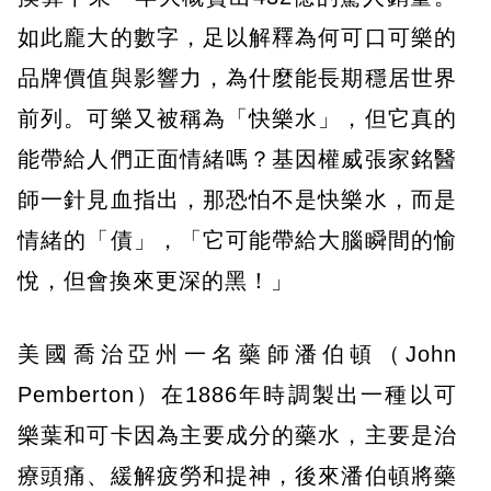
如此龐大的數字，足以解釋為何可口可樂的
品牌價值與影響力，為什麼能長期穩居世界
前列。可樂又被稱為「快樂水」，但它真的
能帶給人們正面情緒嗎？基因權威張家銘醫
師一針見血指出，那恐怕不是快樂水，而是
情緒的「債」，「它可能帶給大腦瞬間的愉
悅，但會換來更深的黑！」
美國喬治亞州一名藥師潘伯頓（John
Pemberton）在1886年時調製出一種以可
樂葉和可卡因為主要成分的藥水，主要是治
療頭痛、緩解疲勞和提神，後來潘伯頓將藥