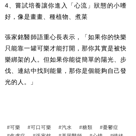
4、嘗試培養讓你進入「心流」狀態的小嗜
好，像是畫畫、種植物、煮菜
張家銘醫師語重心長表示，「如果你的快樂
只能靠一罐可樂才能打開，那你其實是被快
樂綁架的人。但如果你能從簡單的陽光、步
伐、連結中找到能量，那你是個能夠自己發
光的人。」
#
可樂
#
可口可樂
#
汽水
#
糖類
#
憂鬱症
#
焦慮症
#
張家銘
#
基因醫師
#
心情
#
情緒