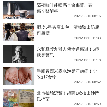
隔夜咖啡能喝嗎？會傷腎、致
癌？醫解答
2026/08/10 08:16
蝦皮5星夯店出包 漬物驗出防腐
劑超標
2026/08/10 11:33
永和豆漿創辦人傳食道癌逝！5症
狀是警訊
2026/08/09 11:18
手腳冒西米露水泡是汗皰疹！少
吃1類食物
2026/08/10 08:52
北市抽驗涼麵！超商1款檢出沙門
氏桿菌
2026/08/10 10:59