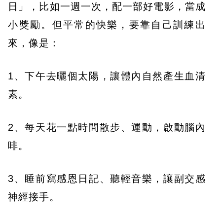
日」，比如一週一次，配一部好電影，當成
小獎勵。但平常的快樂，要靠自己訓練出
來，像是：
1、下午去曬個太陽，讓體內自然產生血清
素。
2、每天花一點時間散步、運動，啟動腦內
啡。
3、睡前寫感恩日記、聽輕音樂，讓副交感
神經接手。