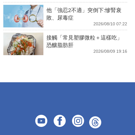
他「強忍2不適」突倒下:慘腎衰
敗、尿毒症
2026/08/10 07:22
接觸「常見塑膠微粒＋這樣吃」
恐釀脂肪肝
2026/08/09 19:16