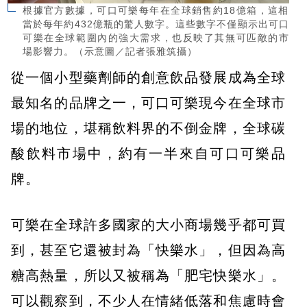
根據官方數據，可口可樂每年在全球銷售約18億箱，這相
當於每年約432億瓶的驚人數字。這些數字不僅顯示出可口
可樂在全球範圍內的強大需求，也反映了其無可匹敵的市
場影響力。（示意圖／記者張雅筑攝）
從一個小型藥劑師的創意飲品發展成為全球
最知名的品牌之一，可口可樂現今在全球市
場的地位，堪稱飲料界的不倒金牌，全球碳
酸飲料市場中，約有一半來自可口可樂品
牌。
可樂在全球許多國家的大小商場幾乎都可買
到，甚至它還被封為「快樂水」，但因為高
糖高熱量，所以又被稱為「肥宅快樂水」。
可以觀察到，不少人在情緒低落和焦慮時會