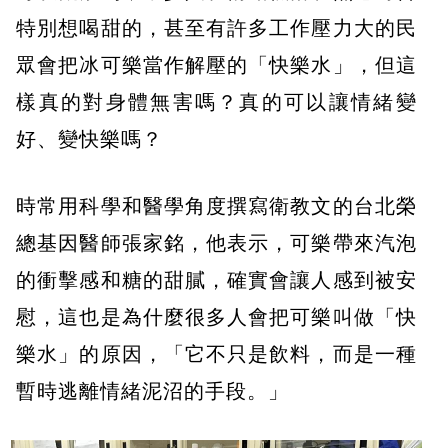
特別想喝甜的，甚至有許多工作壓力大的民
眾會把冰可樂當作解壓的「快樂水」，但這
樣真的對身體無害嗎？真的可以讓情緒變
好、變快樂嗎？
時常用科學和醫學角度撰寫衛教文的台北榮
總基因醫師張家銘，他表示，可樂帶來汽泡
的衝擊感和糖的甜膩，確實會讓人感到被安
慰，這也是為什麼很多人會把可樂叫做「快
樂水」的原因，「它不只是飲料，而是一種
暫時逃離情緒泥沼的手段。」