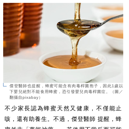
傑登醫師也提醒，蜂蜜可能含有肉毒桿菌孢子，因此1歲以
下嬰兒絕對不能食用蜂蜜，恐引發嬰兒肉毒桿菌症。（圖／
翻攝自pixabay）
不少家長認為蜂蜜天然又健康，不僅能止
咳，還有助養生。不過，傑登醫師 提醒，蜂