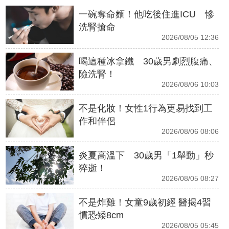
一碗奪命麵！他吃後住進ICU 慘
洗腎搶命
2026/08/05 12:36
喝這種冰拿鐵 30歲男劇烈腹痛、
險洗腎！
2026/08/06 10:03
不是化妝！女性1行為更易找到工
作和伴侶
2026/08/06 08:06
炎夏高溫下 30歲男「1舉動」秒
猝逝！
2026/08/05 08:27
不是炸雞！女童9歲初經 醫揭4習
慣恐矮8cm
2026/08/05 05:45