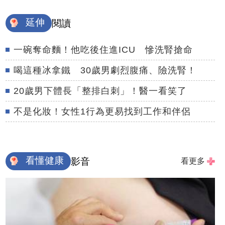
延伸
閱讀
一碗奪命麵！他吃後住進ICU 慘洗腎搶命
喝這種冰拿鐵 30歲男劇烈腹痛、險洗腎！
20歲男下體長「整排白刺」！醫一看笑了
不是化妝！女性1行為更易找到工作和伴侶
看懂健康
影音
看更多