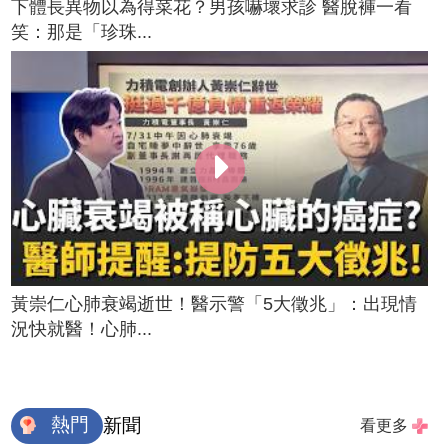
下體長異物以為得菜花？男孩嚇壞求診 醫脫褲一看
笑：那是「珍珠...
黃崇仁心肺衰竭逝世！醫示警「5大徵兆」：出現情
況快就醫！心肺...
熱門
新聞
看更多