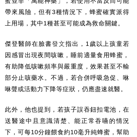
蜜並非「萬能神藥」，若使用不當反而可能
帶來風險，但有3種情況下，蜂蜜確實派得
上用場，其中1種甚至可能成為救命關鍵。
傑登醫師在臉書
發文
指出，1歲以上孩童若
因感冒出現夜間咳嗽，睡前適量食用蜂蜜，
有助降低咳嗽頻率與嚴重度，效果甚至不輸
部分止咳藥水。不過，若合併呼吸急促、咻
咻聲或活動力下降等症狀，仍應盡速就醫。
此外，他也提到，若孩子誤吞鈕扣電池，在
送醫途中且意識清楚、能正常吞嚥的情況
下，可每10分鐘餵食約10毫升純蜂蜜，幫助