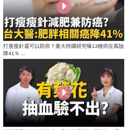
打瘦瘦針還可以防癌？臺大跨國研究曝13種癌症風險
降41％ ...