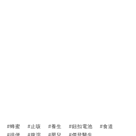
#
蜂蜜
#
止咳
#
養生
#
鈕扣電池
#
食道
#
排便
#
腹瀉
#
嬰兒
#
傑登醫生