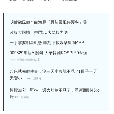
明放颱風假？白海豚「最新暴風侵襲率」曝
改版大回饋 熱門3C大獎接力送
一手掌握明星動態 即刻下載娛樂星聞APP
009829掌握AI關鍵 大華韓國KOSPI 50今強...
PR・大華銀全能行銷方案
起床就先做件事，沒三天小腹就不見了! 肚子一天
天變小！
PR・新素簡
檸檬加它，堅持一週大肚腩不見了，重新回到45公
斤
PR・新素簡