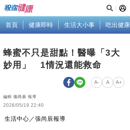
首頁
健康即時
生活大小事
吃出健康
蜂蜜不只是甜點！醫曝「3大
妙用」 1情況還能救命
A-
A
A+
編輯
張尚辰
報導
2026/05/19 22:40
生活中心／張尚辰報導