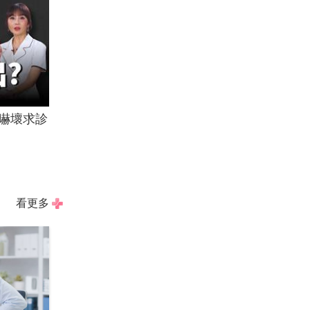
嚇壞求診
看更多