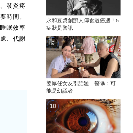
穩、發炎疼
重要時間。
永和豆漿創辦人傳食道癌逝！5
「睡眠效率
症狀是警訊
焦慮、代謝
姜厚任女友引話題 醫曝：可
能是幻謊者