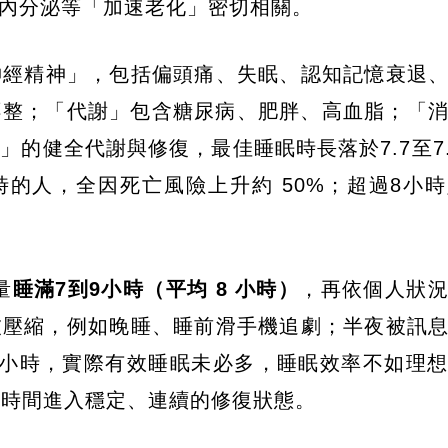
內分泌等「加速老化」密切相關。​
神經精神」，包括偏頭痛、失眠、認知記憶衰退
不整；「代謝」包含糖尿病、肥胖、高血脂；「
的健全代謝與修復，最佳睡眠時長落於7.7至7.
時的人，全因死亡風險上升約 50%；超過8小
量
睡滿7到9小時（平均 8 小時）
，再依個人狀
壓縮，例如​​晚睡、睡前滑手機追劇；半夜被訊
7小時，實際有效睡眠未必多，睡眠效率不如理
夠時間進入穩定、連續的修復狀態。​