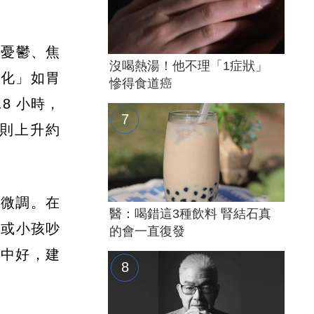
、憂鬱、焦
沒喝熱湯！他不理「1症狀」
消化」如胃
慘得食道癌
8 小時，
時則上升約
況微調。在
醫：喝錯這3種飲料 腎結石真
息或小孩吵
的會一直復發
想中好，建