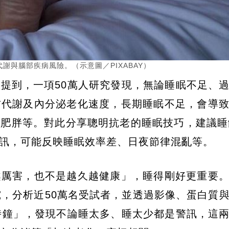
與腦部疾病風險。（示意圖／PIXABAY）
提到，一項50萬人研究發現，無論睡眠不足、
肪代謝及內分泌老化速度，長期睡眠不足，會導
肥胖等。對此分享聰明抗老的睡眠技巧，建議睡
訊，可能反映睡眠效率差、日夜節律混亂等。
越厲害，也不是越久越健康」，睡得剛好更重要
研究，分析近50萬名受試者，並透過影像、蛋白質
時鐘」，發現不論睡太多、睡太少都是警訊，這