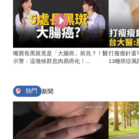
嘴唇長黑斑竟是「大腸癌」前兆？！醫
打瘦瘦針還
示警：這徵候群息肉易癌化！...
13種癌症風險
熱門
新聞