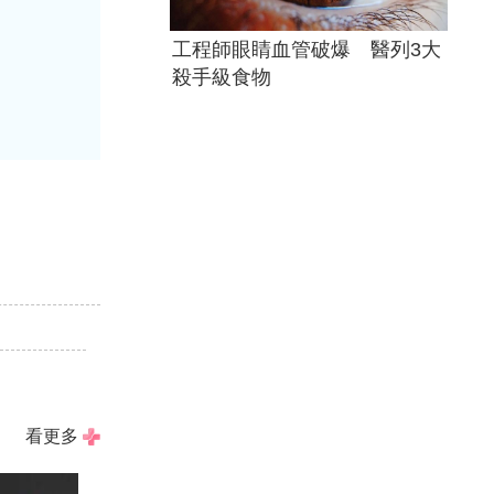
工程師眼睛血管破爆 醫列3大
殺手級食物
看更多