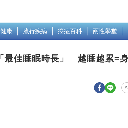
出健康
流行疾病
癌症百科
兩性學堂
「最佳睡眠時長」 越睡越累=
A