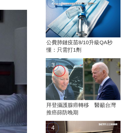
公費肺鏈疫苗8/10升級QA秒
懂：只需打1劑
拜登攝護腺癌轉移 醫籲台灣
推癌篩防晚期