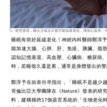
研究發現，睡太少或太久都可能加速老化，增加心血管、代謝
睡眠有助於延緩老化！神經內科醫師鄭淳予
能加速大腦、心肺、肝、免疫、胰臟、脂
認知記憶衰退、高血壓、心臟病、糖尿病、
時，若睡很久還是累，通常是身體發出的警
鄭淳予在
臉書粉專
指出，「睡眠不是越少
哥倫比亞大學團隊在《Nature》發表的
料，建構橫跨17個器官系統的「生物老化