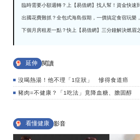
臨時需要小額週轉？上【易借網】找人幫！資金快速
出國花費難抓？全包式海島假期，一價搞定食宿玩樂，省
下個月房租差一點？快上【易借網】三分鐘解決燃眉
延伸
閱讀
沒喝熱湯！他不理「1症狀」 慘得食道癌
豬肉=不健康？「1吃法」竟降血糖、膽固醇
看懂健康
影音