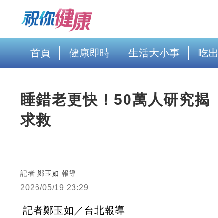
首頁
健康即時
生活大小事
吃
睡錯老更快！50萬人研究揭
求救
記者
鄭玉如
報導
2026/05/19 23:29
記者鄭玉如／台北報導