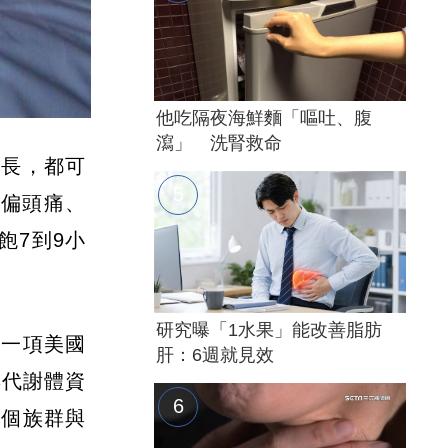
他吃隔夜海鮮麵「嘔吐、腹
瀉」 洗腎救命
過長，都可
致偏頭痛、
飽7到9小
研究曝「1水果」能改善脂肪
。一項美國
肝：6週就見效
與代謝體資
兩個族群與