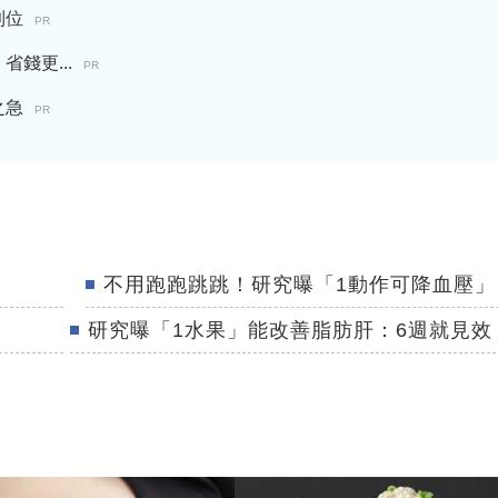
到位
PR
錢更...
PR
之急
PR
不用跑跑跳跳！研究曝「1動作可降血壓」
研究曝「1水果」能改善脂肪肝：6週就見效