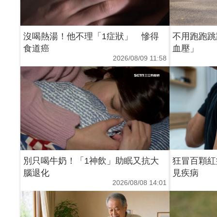
沒喝熱湯！他不理「1症狀」 慘得
不用跑跑跳
食道癌
血壓」
2026/08/09 11:58
別只喝牛奶！「1神飲」助眠又抗大
狂冒百顆紅
腦退化
見疾病
2026/08/08 14:01