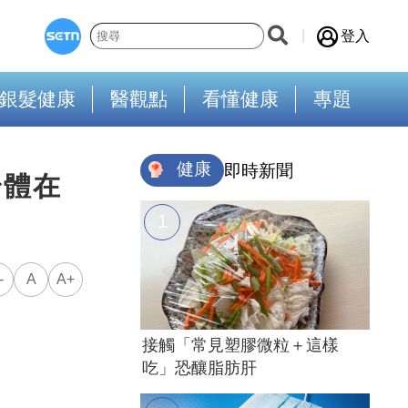
登入
銀髮健康
醫觀點
看懂健康
專題
健康
即時新聞
身體在
-
A
A+
接觸「常見塑膠微粒＋這樣
吃」恐釀脂肪肝