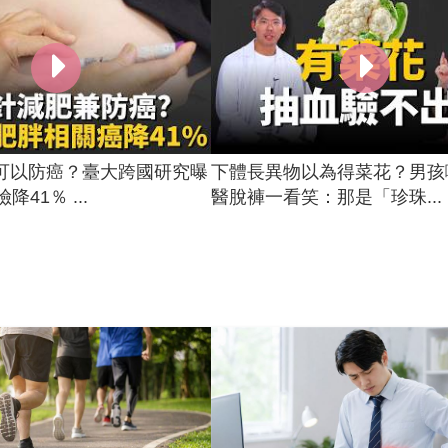
可以防癌？臺大跨國研究曝
下體長異物以為得菜花？男孩
降41％ ...
醫脫褲一看笑：那是「珍珠...