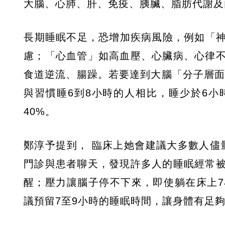
大腦、心肺、肝、免疫、胰臟、脂肪代謝及
​長期睡眠不足，恐增加疾病風險，例如「
慮；「心血管」如高血壓、心臟病、心律
食道逆流、腸躁。若要達到大腦「分子層面」
與習慣睡6到8小時的人相比，睡少於6小
40%。
鄭淳予提到， 臨床上她會建議大多數人儘
門診與患者聊天，發現許多人的睡眠經常被
醒；壓力讓腦子停不下來，即使​躺在床上
議​預留7至9小時的睡眠時間，讓身體有足