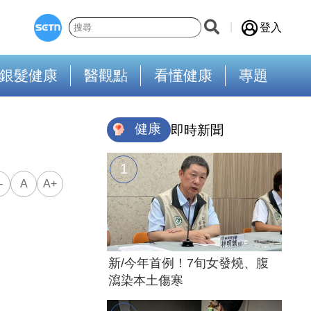
登入
銀髮健康
醫觀點
看懂健康
專題
健康
即時新聞
-
A
A+
新/今年首例！7旬女發燒、腹
瀉染本土傷寒