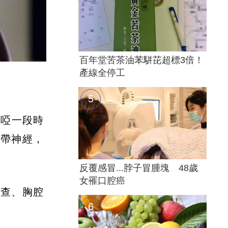
百年堂苦茶油苯駢芘超標3倍！
產線全停工
沙啞一段時
聲帶神經，
反覆感冒...脖子冒腫塊 48歲
女罹口腔癌
檢查、胸腔