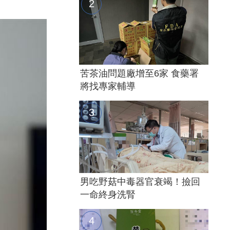
苦茶油問題廠增至6家 食藥署
將找專家輔導
男吃野菇中毒器官衰竭！撿回
一命終身洗腎