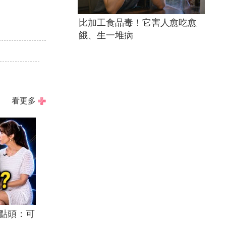
比加工食品毒！它害人愈吃愈
！
餓、生一堆病
看更多
點頭：可