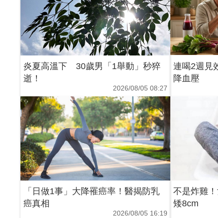
炎夏高溫下 30歲男「1舉動」秒猝
連喝2週見
逝！
降血壓
2026/08/05 08:27
「日做1事」大降罹癌率！醫揭防乳
不是炸雞！
癌真相
矮8cm
2026/08/05 16:19