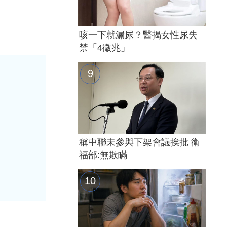
咳一下就漏尿？醫揭女性尿失
禁「4徵兆」
稱中聯未參與下架會議挨批 衛
福部:無欺瞞