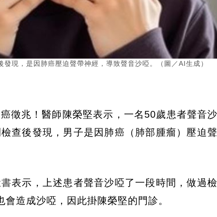
後發現，是因肺癌壓迫聲帶神經，導致聲音沙啞。（圖／AI生成）
癌徵兆！醫師陳榮堅表示，一名50歲患者聲音
列檢查後發現，男子是因肺癌（肺部腫瘤）壓迫
臉書
表示，上述患者聲音沙啞了一段時間，做過
也會造成沙啞，因此掛陳榮堅的門診。