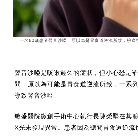
一名50歲患者聲音沙啞，原以為是胃食道逆流所致，檢查
聲音沙啞是咳嗽過久的症狀，但小心恐是罹
間，原以為可能是胃食道逆流所致，一系
導致聲音沙啞。
敏盛醫院微創手術中心執行長陳榮堅在其
X光未發現異常。患者因為聽聞胃食道逆流