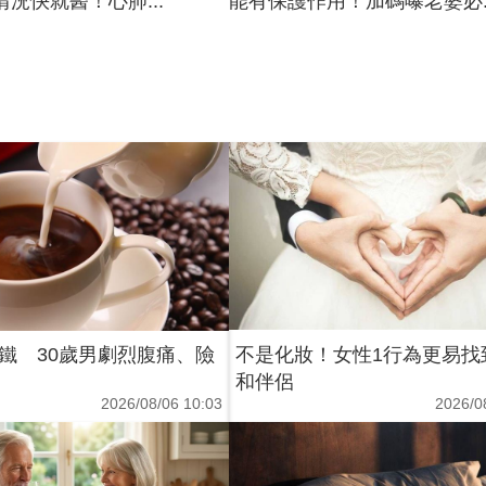
況快就醫！心肺...
能有保護作用！加碼曝老婆必..
鐵 30歲男劇烈腹痛、險
不是化妝！女性1行為更易找
和伴侶
2026/08/06 10:03
2026/0