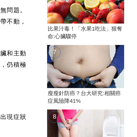
有無問題。
聲帶不動，
比果汁毒！「水果1吃法」狠奪
命:心臟驟停
心臟和主動
訊，仍積極
瘦瘦針防癌？台大研究:相關癌
症風險降41%
旦出現症狀