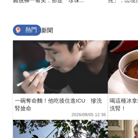
醫脫褲一看笑：那是「珍珠...
兆」：出現情
熱門
新聞
一碗奪命麵！他吃後住進ICU 慘洗
喝這種冰拿
腎搶命
洗腎！
2026/08/05 12:36