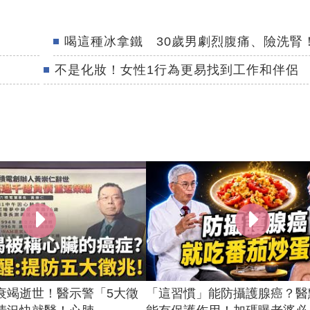
喝這種冰拿鐵 30歲男劇烈腹痛、險洗腎
不是化妝！女性1行為更易找到工作和伴侶
衰竭逝世！醫示警「5大徵
「這習慣」能防攝護腺癌？醫