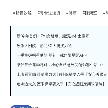
#
聲音沙啞
#
胃食道逆流
#
肺癌
#
陳榮堅
#
新/今年首例！7旬女發燒、腹瀉染本土傷寒
改版大回饋 熱門3C大獎接力送
一手掌握明星動態 即刻下載娛樂星聞APP
陪伴孩子運動跑跳，小心自己意外受傷影響生活
PR
上班看電腦 眼睛壓力大 護眼保單要入手【安心護眼定期眼
追劇追太久 護眼保單要入手【安心護眼定期眼睛險】