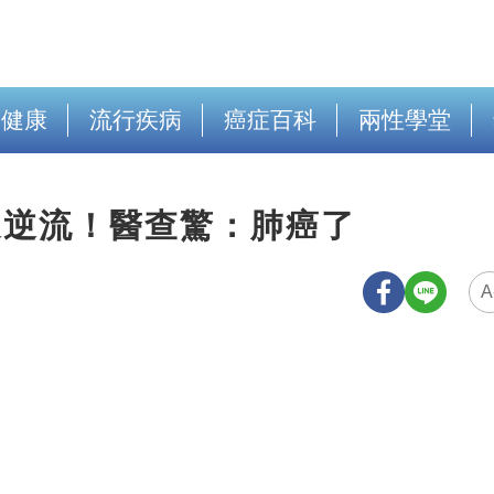
出健康
流行疾病
癌症百科
兩性學堂
道逆流！醫查驚：肺癌了
A