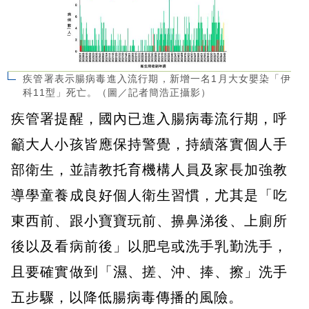
疾管署表示腸病毒進入流行期，新增一名1月大女嬰染「伊
科11型」死亡。（圖／記者簡浩正攝影）
疾管署提醒，國內已進入腸病毒流行期，呼
籲大人小孩皆應保持警覺，持續落實個人手
部衛生，並請教托育機構人員及家長加強教
導學童養成良好個人衛生習慣，尤其是「吃
東西前、跟小寶寶玩前、擤鼻涕後、上廁所
後以及看病前後」以肥皂或洗手乳勤洗手，
且要確實做到「濕、搓、沖、捧、擦」洗手
五步驟，以降低腸病毒傳播的風險。