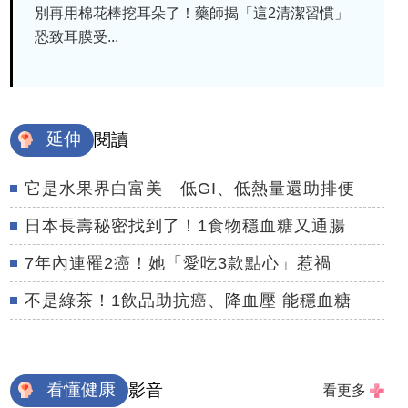
別再用棉花棒挖耳朵了！藥師揭「這2清潔習慣」
恐致耳膜受...
延伸
閱讀
它是水果界白富美 低GI、低熱量還助排便
日本長壽秘密找到了！1食物穩血糖又通腸
7年內連罹2癌！她「愛吃3款點心」惹禍
不是綠茶！1飲品助抗癌、降血壓 能穩血糖
看懂健康
影音
看更多