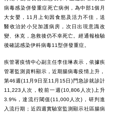
病毒感染併發重症死亡病例，為中部1個月
大女嬰，11月上旬因食慾及活力不佳，送
醫收治於小兒加護病房，次日出現意識改
變、休克，急救後仍不幸死亡。經通報檢驗
後確認感染伊科病毒11型併發重症。
疾管署疫情中心副主任李佳琳表示，依據疾
管署監測資料顯示，近期腸病毒疫情上升，
第46週(11月9日至11月15日)門急診就診計
11,223人次，較前一週(10,806人次)上升
3.9%，達流行閾值(11,000人次)，研判進
入流行期；近四週實驗室監測顯示社區腸病