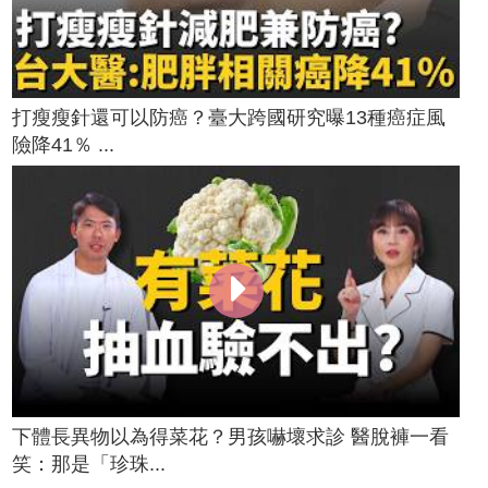
打瘦瘦針還可以防癌？臺大跨國研究曝13種癌症風
險降41％ ...
下體長異物以為得菜花？男孩嚇壞求診 醫脫褲一看
笑：那是「珍珠...