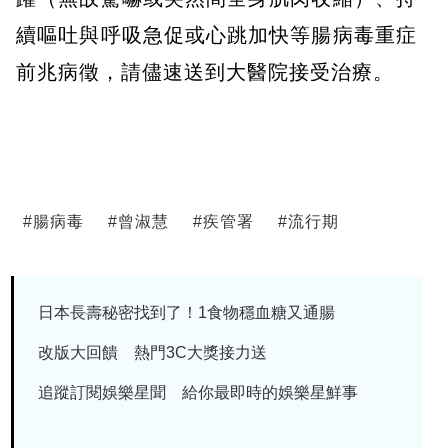
續嘔吐與呼吸急促或心跳加快等腸病毒重症
前兆病徵，請儘速送到大醫院接受治療。
#
腸病毒
#
曾淑慧
#
疾管署
#
流行期
日本長壽秘密找到了！1食物穩血糖又通腸
改版大回饋 熱門3C大獎接力送
追蹤訂閱娛樂星聞 給你最即時的娛樂星鮮事