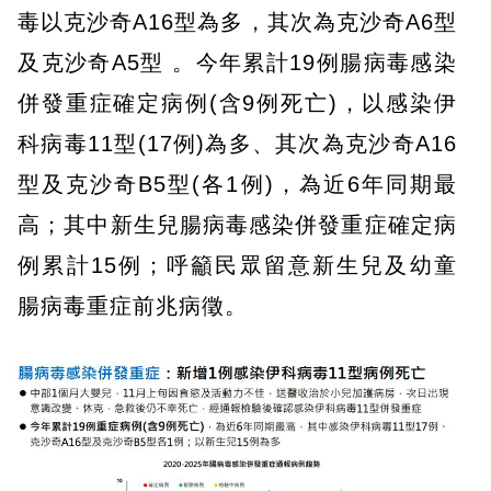
毒以克沙奇A16型為多，其次為克沙奇A6型
及克沙奇A5型 。今年累計19例腸病毒感染
併發重症確定病例(含9例死亡)，以感染伊
科病毒11型(17例)為多、其次為克沙奇A16
型及克沙奇B5型(各1例)，為近6年同期最
高；其中新生兒腸病毒感染併發重症確定病
例累計15例；呼籲民眾留意新生兒及幼童
腸病毒重症前兆病徵。