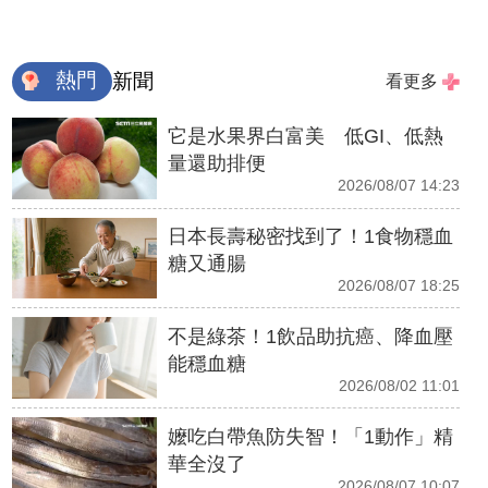
熱門
新聞
看更多
它是水果界白富美 低GI、低熱
量還助排便
2026/08/07 14:23
日本長壽秘密找到了！1食物穩血
糖又通腸
2026/08/07 18:25
不是綠茶！1飲品助抗癌、降血壓
能穩血糖
2026/08/02 11:01
嬤吃白帶魚防失智！「1動作」精
華全沒了
2026/08/07 10:07