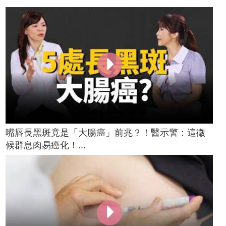
嘴唇長黑斑竟是「大腸癌」前兆？！醫示警：這徵
候群息肉易癌化！...