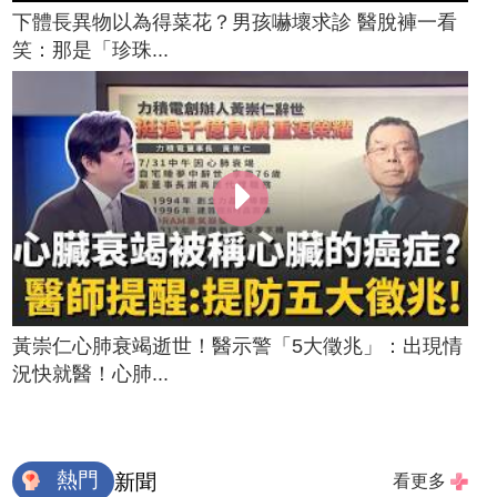
下體長異物以為得菜花？男孩嚇壞求診 醫脫褲一看
笑：那是「珍珠...
黃崇仁心肺衰竭逝世！醫示警「5大徵兆」：出現情
況快就醫！心肺...
熱門
新聞
看更多