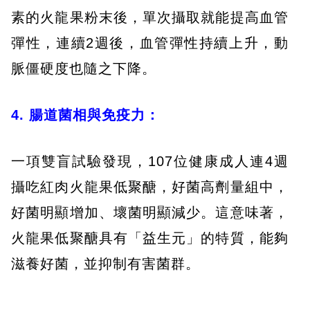
素的火龍果粉末後，單次攝取就能提高血管
彈性，連續2週後，血管彈性持續上升，動
脈僵硬度也隨之下降。
4. 腸道菌相與免疫力：
一項雙盲試驗發現，107位健康成人連4週
攝吃紅肉火龍果低聚醣，好菌高劑量組中，
好菌明顯增加、壞菌明顯減少。這意味著，
火龍果低聚醣具有「益生元」的特質，能夠
滋養好菌，並抑制有害菌群。