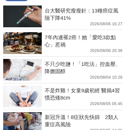
台大醫研究瘦瘦針：13種癌症風
險下降41%
2026/08/06 16:27
7年內連罹2癌！她「愛吃3款點
心」惹禍
2026/08/06 20:38
不只少吃鹽！「1吃法」控血壓、
降膽固醇
2026/08/04 10:28
不是炸雞！女童9歲初經 醫揭4習
慣恐矮8cm
2026/08/05 05:45
新冠升溫！8症狀先快篩 2類人
重症高風險