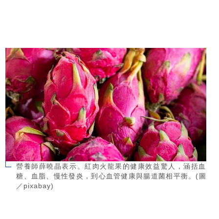
營養師薛曉晶表示。紅肉火龍果的健康效益驚人，涵括血
糖、血脂、慢性發炎，到心血管健康與腸道菌相平衡。(圖
／pixabay)