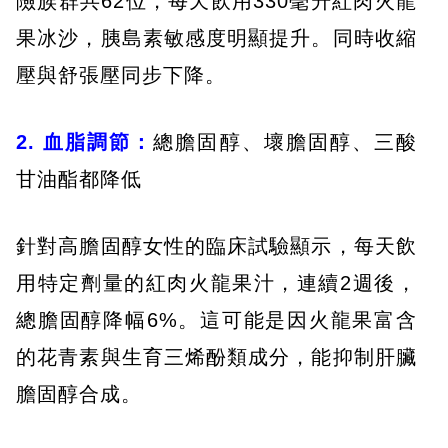
險族群共62位，每天飲用330毫升紅肉火龍
果冰沙，胰島素敏感度明顯提升。同時收縮
壓與舒張壓同步下降。
2. 血脂調節：
總膽固醇、壞膽固醇、三酸
甘油酯都降低
針對高膽固醇女性的臨床試驗顯示，每天飲
用特定劑量的紅肉火龍果汁，連續2週後，
總膽固醇降幅6%。這可能是因火龍果富含
的花青素與生育三烯酚類成分，能抑制肝臟
膽固醇合成。