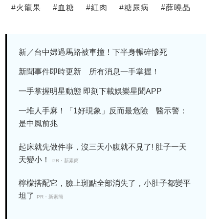
#
火龍果
#
血糖
#
紅肉
#
糖尿病
#
薛曉晶
新／台中婦過馬路被車撞！下半身輾碎慘死
新聞事件即時更新 所有消息一手掌握！
一手掌握明星動態 即刻下載娛樂星聞APP
一堆人手麻！「1好現象」反而最危險 醫示警：
是中風前兆
起床就先做件事，沒三天小腹就不見了! 肚子一天
天變小！
PR・新素簡
檸檬搭配它，臉上斑點全部消失了，小肚子都變平
坦了
PR・新素簡