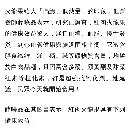
火龍果給人「高纖、低熱量」的印象，但營
養師薛曉晶表示，研究已證實，紅肉火龍果
的健康效益驚人，涵括血糖、血脂、慢性發
炎，到心血管健康與腸道菌相平衡。它富含
膳食纖維、鎂、磷、鐵等礦物質含量，均勝
於白肉品種，且因富含多酚、類黃酮及甜菜
紅素等植化素，都是超強抗氧化劑。她建
議，民眾今天就開始食用！
薛曉晶在其
臉書
表示，紅肉火龍果具有下列
健康效益：