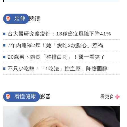
延伸
閱讀
台大醫研究瘦瘦針：13種癌症風險下降41%
7年內連罹2癌！她「愛吃3款點心」惹禍
20歲男下體長「整排白刺」！醫一看笑了
不只少吃鹽！「1吃法」控血壓、降膽固醇
看懂健康
影音
看更多