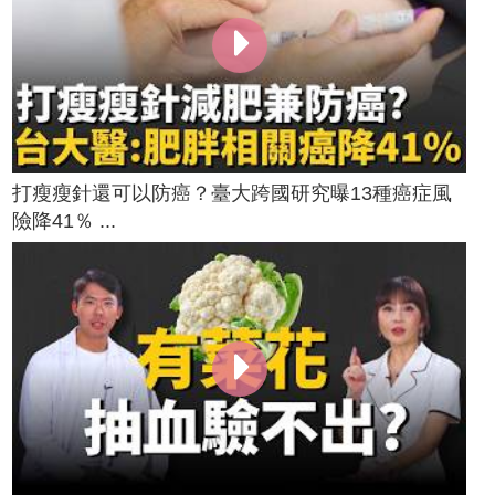
打瘦瘦針還可以防癌？臺大跨國研究曝13種癌症風
險降41％ ...