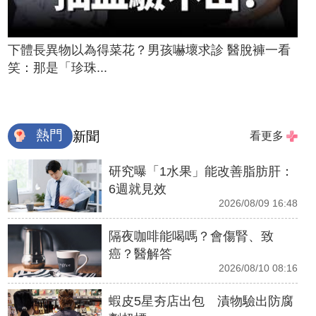
下體長異物以為得菜花？男孩嚇壞求診 醫脫褲一看
笑：那是「珍珠...
熱門
新聞
看更多
研究曝「1水果」能改善脂肪肝：
6週就見效
2026/08/09 16:48
隔夜咖啡能喝嗎？會傷腎、致
癌？醫解答
2026/08/10 08:16
蝦皮5星夯店出包 漬物驗出防腐