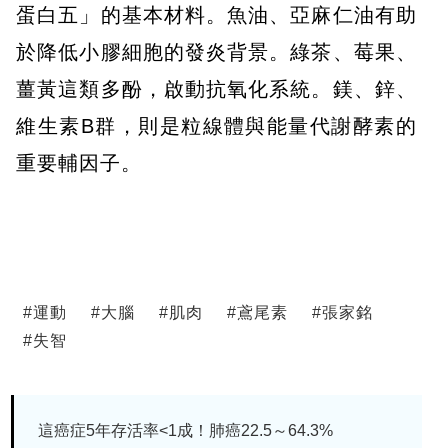
蛋白五」的基本材料。魚油、亞麻仁油有助
於降低小膠細胞的發炎背景。綠茶、莓果、
薑黃這類多酚，啟動抗氧化系統。鎂、鋅、
維生素B群，則是粒線體與能量代謝酵素的
重要輔因子。
#
運動
#
大腦
#
肌肉
#
鳶尾素
#
張家銘
#
失智
這癌症5年存活率<1成！肺癌22.5～64.3%