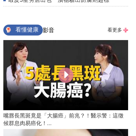
蝦皮5星夯店出包 漬物驗出防腐劑超標
看懂健康
影音
看更多
嘴唇長黑斑竟是「大腸癌」前兆？！醫示警：這徵
候群息肉易癌化！...