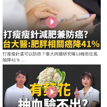
打瘦瘦針還可以防癌？臺大跨國研究曝13種癌症風
險降41％ ...