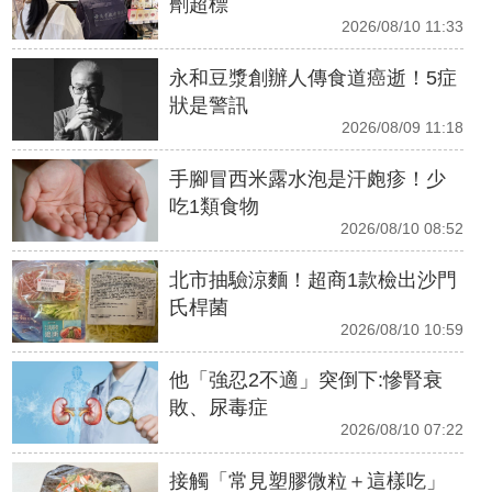
劑超標
2026/08/10 11:33
永和豆漿創辦人傳食道癌逝！5症
狀是警訊
2026/08/09 11:18
手腳冒西米露水泡是汗皰疹！少
吃1類食物
2026/08/10 08:52
北市抽驗涼麵！超商1款檢出沙門
氏桿菌
2026/08/10 10:59
他「強忍2不適」突倒下:慘腎衰
敗、尿毒症
2026/08/10 07:22
接觸「常見塑膠微粒＋這樣吃」