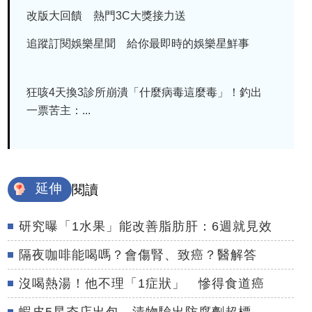
改版大回饋 熱門3C大獎接力送
追蹤訂閱娛樂星聞 給你最即時的娛樂星鮮事
狂咳4天換3診所崩潰「什麼病毒這麼毒」！釣出
一票苦主：...
延伸
閱讀
研究曝「1水果」能改善脂肪肝：6週就見效
隔夜咖啡能喝嗎？會傷腎、致癌？醫解答
沒喝熱湯！他不理「1症狀」 慘得食道癌