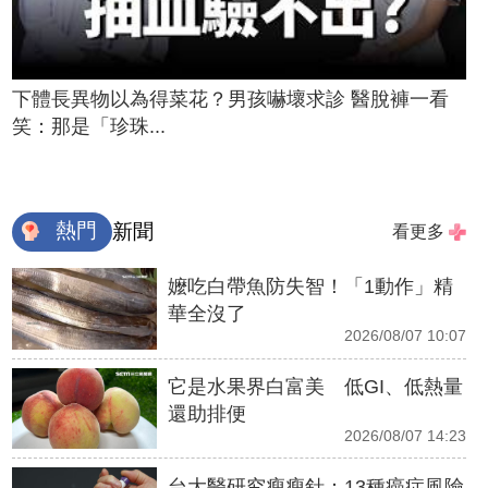
下體長異物以為得菜花？男孩嚇壞求診 醫脫褲一看
笑：那是「珍珠...
熱門
新聞
看更多
嬤吃白帶魚防失智！「1動作」精
華全沒了
2026/08/07 10:07
它是水果界白富美 低GI、低熱量
還助排便
2026/08/07 14:23
台大醫研究瘦瘦針：13種癌症風險