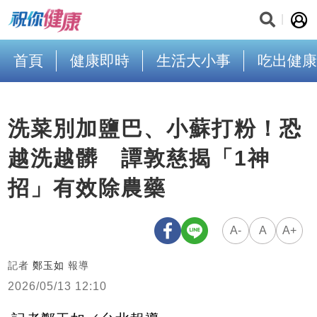
首頁
健康即時
生活大小事
吃出健康
洗菜別加鹽巴、小蘇打粉！恐
越洗越髒 譚敦慈揭「1神
招」有效除農藥
A-
A
A+
記者
鄭玉如
報導
2026/05/13 12:10