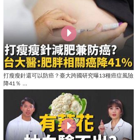
打瘦瘦針還可以防癌？臺大跨國研究曝13種癌症風險
降41％ ...