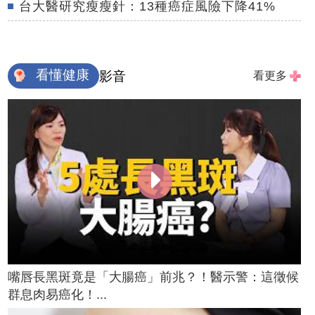
台大醫研究瘦瘦針：13種癌症風險下降41%
看懂健康
影音
看更多
嘴唇長黑斑竟是「大腸癌」前兆？！醫示警：這徵候
群息肉易癌化！...