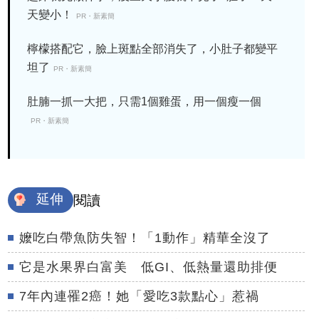
天變小！
PR・新素簡
檸檬搭配它，臉上斑點全部消失了，小肚子都變平
坦了
PR・新素簡
肚腩一抓一大把，只需1個雞蛋，用一個瘦一個
PR・新素簡
延伸
閱讀
嬤吃白帶魚防失智！「1動作」精華全沒了
它是水果界白富美 低GI、低熱量還助排便
7年內連罹2癌！她「愛吃3款點心」惹禍