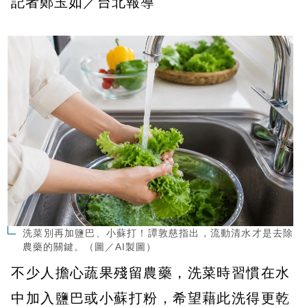
記者鄭玉如／台北報導
洗菜別再加鹽巴、小蘇打！譚敦慈指出，流動清水才是去除
農藥的關鍵。（圖／AI製圖）
不少人擔心蔬果殘留農藥，洗菜時習慣在水
中加入鹽巴或小蘇打粉，希望藉此洗得更乾