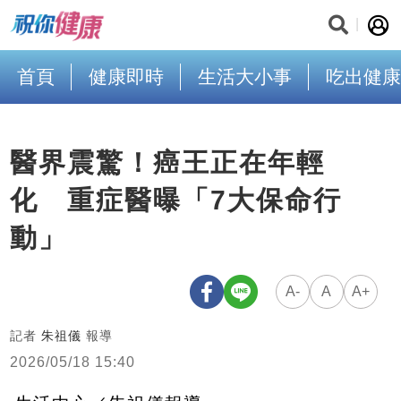
首頁
健康即時
生活大小事
吃出健康
醫界震驚！癌王正在年輕
化 重症醫曝「7大保命行
動」
A-
A
A+
記者
朱祖儀
報導
2026/05/18 15:40