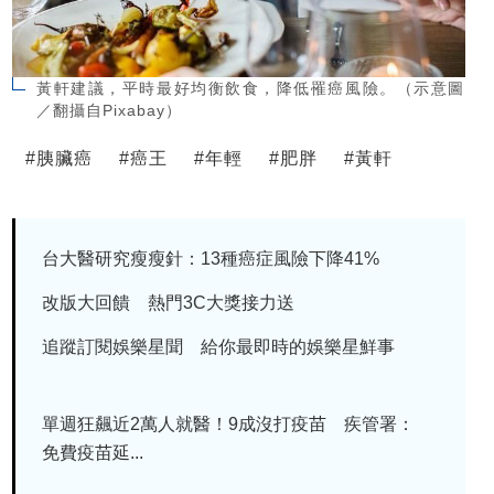
黃軒建議，平時最好均衡飲食，降低罹癌風險。（示意圖
／翻攝自Pixabay）
#
胰臟癌
#
癌王
#
年輕
#
肥胖
#
黃軒
台大醫研究瘦瘦針：13種癌症風險下降41%
改版大回饋 熱門3C大獎接力送
追蹤訂閱娛樂星聞 給你最即時的娛樂星鮮事
單週狂飆近2萬人就醫！9成沒打疫苗 疾管署：
免費疫苗延...