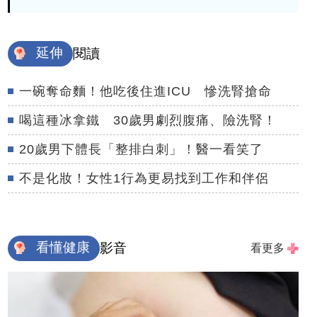
延伸
閱讀
一碗奪命麵！他吃後住進ICU 慘洗腎搶命
喝這種冰拿鐵 30歲男劇烈腹痛、險洗腎！
20歲男下體長「整排白刺」！醫一看笑了
不是化妝！女性1行為更易找到工作和伴侶
看懂健康
影音
看更多