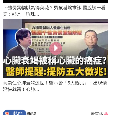
下體長異物以為得菜花？男孩嚇壞求診 醫脫褲一看
笑：那是「珍珠...
黃崇仁心肺衰竭逝世！醫示警「5大徵兆」：出現情
況快就醫！心肺...
熱門
新聞
看更多