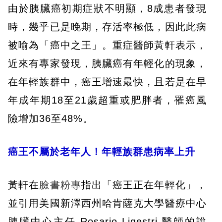
由於胰臟癌初期症狀不明顯，8成患者發現
時，幾乎已是晚期，存活率極低，因此此病
被喻為「癌中之王」。重症醫師黃軒表示，
近來有專家發現，胰臟癌有年輕化的現象，
在年輕族群中，癌王增速最快，且若是在早
年成年期18至21歲超重或肥胖者，罹癌風
險增加36至48%。
癌王不屬於老年人！年輕族群患病率上升
黃軒在
臉書粉專
指出「癌王正在年輕化」，
並引用美國新澤西州哈肯薩克大學醫療中心
胰臟中心主任 Rosario Ligestri 醫師的說