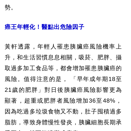
勢。
癌王年輕化！醫點出危險因子
黃軒透露，年輕人罹患胰臟癌風險機率上
升，和生活習慣息息相關，吸菸、肥胖、攝
取過多加工食品等，都會增加罹患胰臟癌的
風險。值得注意的是， 「早年成年期18至
21歲的肥胖」對日後胰臟癌風險影響更為
顯著，超重或肥胖者風險增加36至48%，
因為吃過多垃圾食物又不動，肚子囤積過多
脂肪，導致身體慢性發炎，胰臟細胞長期承