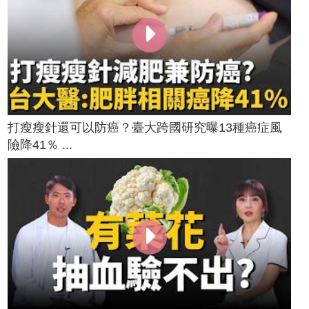
打瘦瘦針還可以防癌？臺大跨國研究曝13種癌症風
險降41％ ...